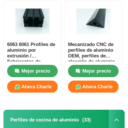
6063 6061 Profiles de
Mecanizado CNC de
aluminio por
perfiles de aluminio
extrusión /
OEM, perfiles de
Fabricantes de
aleación de aluminio
perfiles de aluminio
impermeables
Mejor precio
Mejor precio
por extrusión
Ahora Charle
Ahora Charle
Hogar
Productos
(33)
Perfiles de cocina de aluminio
Acerca de nosotros