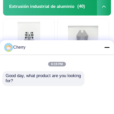
(40)
Extrusión industrial de aluminio
Cherry
Perfiles de aluminio
Extrusión de aluminio
extruido anodizado
industrial de plata
6:19 PM
para extrusión
impermeable para
industrial 6063
puertas correderas
Good day, what product are you looking 
contemporáneas
for?
Mejor precio
Mejor precio
Ahora Charle
Ahora Charle