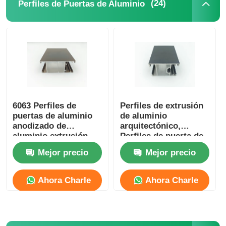
(24)
Perfiles de Puertas de Aluminio
perfiles de aluminio del final de madera
Profiles de acabado de aluminio
Profiles de extrusión de disipadores de calor de alumin
6063 Perfiles de
Perfiles de extrusión
puertas de aluminio
de aluminio
anodizado de
arquitectónico,
aluminio extrusión
Perfiles de puerta de
personalizada
vidrio de aluminio
Mejor precio
Mejor precio
OEM
Ahora Charle
Ahora Charle