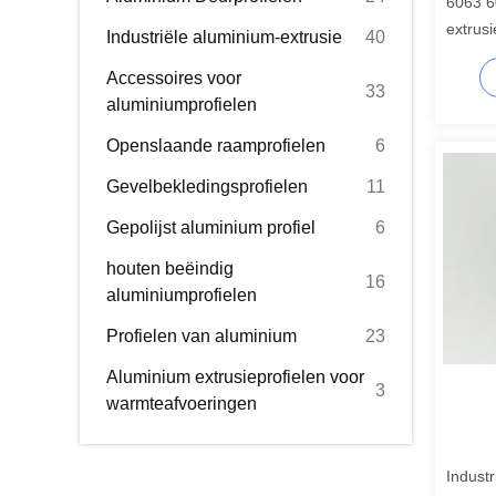
6063 6
extrusi
Industriële aluminium-extrusie
40
extrusi
Accessoires voor
33
aluminiumprofielen
Openslaande raamprofielen
6
Gevelbekledingsprofielen
11
Gepolijst aluminium profiel
6
houten beëindig
16
aluminiumprofielen
Profielen van aluminium
23
Aluminium extrusieprofielen voor
3
warmteafvoeringen
Industr