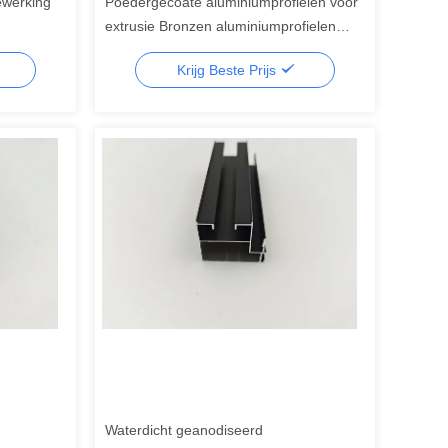
ewerking
Poedergecoate aluminiumprofielen voor
extrusie Bronzen aluminiumprofielen
voor extrusie voor ramen
Krijg Beste Prijs
Waterdicht geanodiseerd