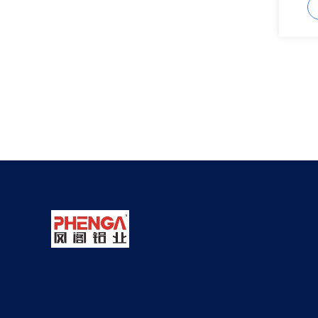
geëxtr