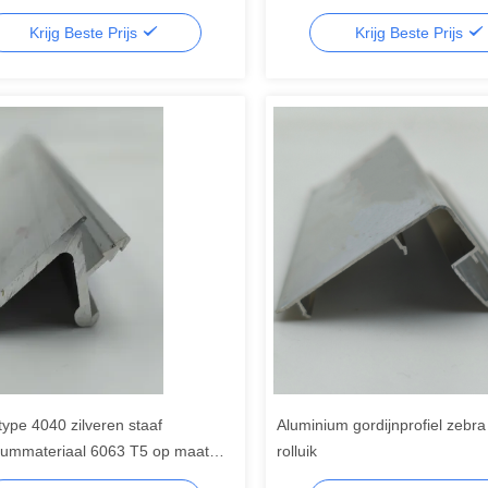
n
voor Elektronische Behuizinge
Krijg Beste Prijs
Krijg Beste Prijs
type 4040 zilveren staaf
Aluminium gordijnprofiel zebr
iummateriaal 6063 T5 op maat
rolluik
te aluminiumprofielen in China,