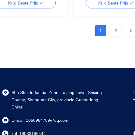
Krijg Beste Prijs
Krijg Beste Prijs
udeerde aluminium profielen
1
2
Sha Shui Industrial Zone, Taiping Town, Shixing
T
County, Shaoguan City, provincie Guangdong,
A
China
E-mail:
1066964769@qq.com
Tel:
18033186444