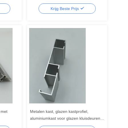
n
Geanodiseerde aluminium
Krijg Beste Prijs
frameprofielen
a met
Metalen kast, glazen kastprofiel,
aluminiumkast voor glazen kluisdeuren
van kast