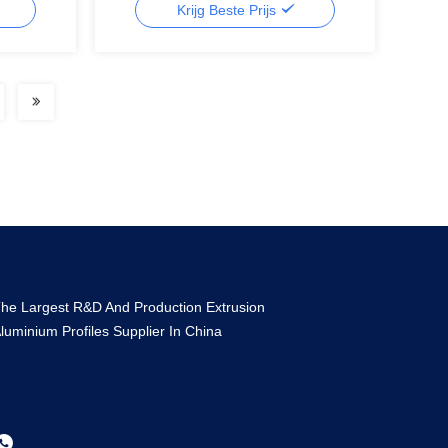
Krijg Beste Prijs
he Largest R&D And Production Extrusion
luminium Profiles Supplier In China