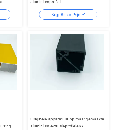
at
aluminiumprofiel
ing
Krijg Beste Prijs
Originele apparatuur op maat gemaakte
uizing
aluminium extrusieprofielen /