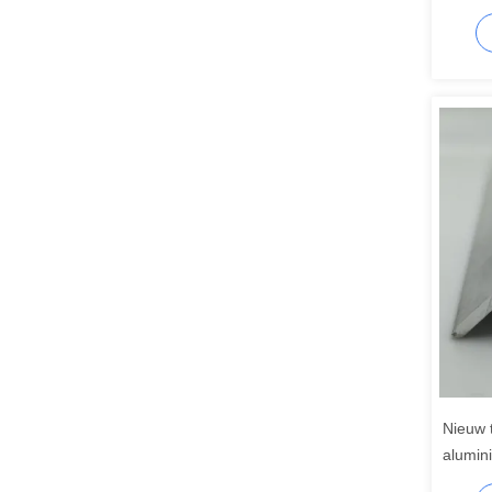
Deure
Nieuw 
alumin
gemaak