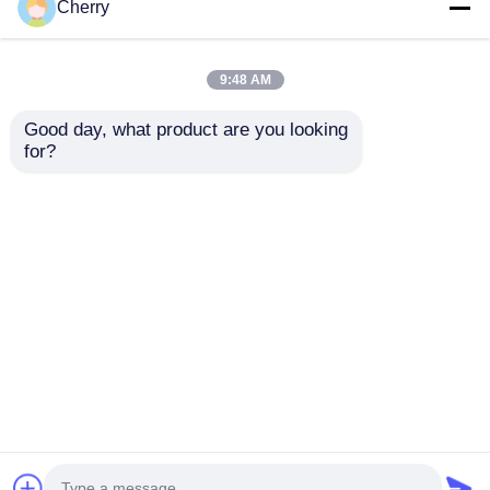
Cherry
6063 Industrieel
Waterdicht zilver
aluminium extruderen
industrieel aluminium
9:48 AM
Extrudeerde
extrusie voor
geanodiseerde
moderne
Good day, what product are you looking 
aluminiumprofielen
schuifdeuren
for?
Beste prijs
Beste prijs
Praatje Nu
Praatje Nu
Bekijk meer
Thuis
Ongeveer ons
Contacteer ons
Desktop Site
Sitemap
Privacybeleid
Kwaliteit
Extrusiealuminiumprofielen
China