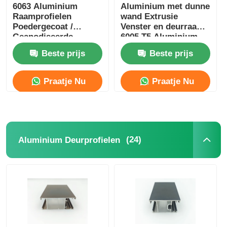
6063 Aluminium
Aluminium met dunne
Raamprofielen
wand Extrusie
Poedergecoat /
Venster en deurraam
Geanodiseerde
6005 T5 Aluminium
Aluminium Profielen
met dunne wand
Beste prijs
Beste prijs
Fabrikant
Extrusie
Praatje Nu
Praatje Nu
(24)
Aluminium Deurprofielen