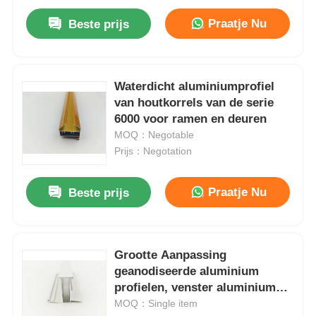
Praatje Nu
Beste prijs
Waterdicht aluminiumprofiel
van houtkorrels van de serie
6000 voor ramen en deuren
MOQ：Negotable
Prijs：Negotation
Praatje Nu
Beste prijs
Grootte Aanpassing
geanodiseerde aluminium
profielen, venster aluminium
extrusie gesneden naar lengte
MOQ：Single item