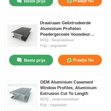
Praatje Nu
Beste prijs
Draairaam Geëxtrudeerde
Aluminium Profielen
Poedergecoate Vouwdeur
Aluminium Profiel
MOQ：Bespreekbaar
Prijs：negotiable
Praatje Nu
Beste prijs
OEM Aluminium Casement
Window Profiles, Aluminium
Extrusion Cut To Length
MOQ：onderhandelbaar
Prijs：negotiable