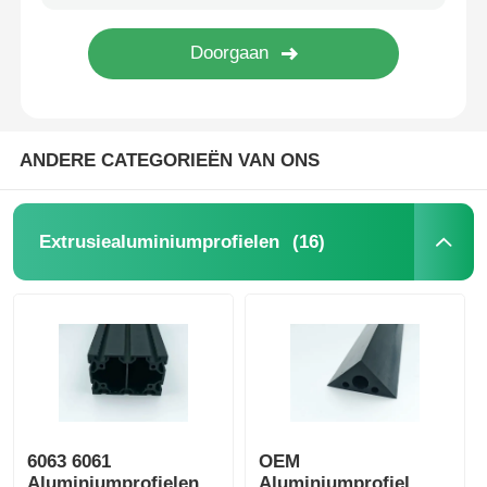
Fabriekstocht
Kwaliteitscontrole
ANDERE CATEGORIEËN VAN ONS
Neem contact met ons op
(16)
Extrusiealuminiumprofielen
Nieuws
Offerte Aanvragen
Extrusiealuminiumprofielen
6063 6061
OEM
Aluminiumkeukenprofielen
Aluminiumprofielen
Aluminiumprofiel