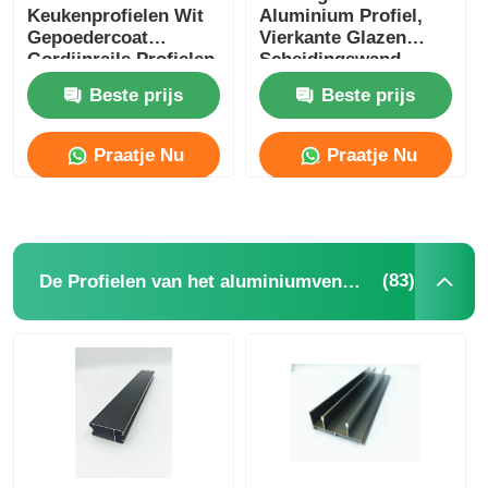
Keukenprofielen Wit
Aluminium Profiel,
Gepoedercoat
Vierkante Glazen
houten beëindig aluminiumprofielen
Gordijnrails Profielen
Scheidingswand
Aluminium Profiel
Beste prijs
Beste prijs
OEM ODM
Profielen van aluminium
Praatje Nu
Praatje Nu
Aluminium extrusieprofielen voor warmteafvoeringen
(83)
De Profielen van het aluminiumvenster