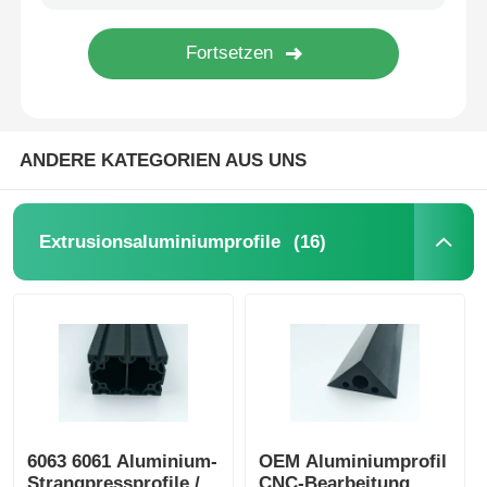
Werksbesichtigung
Qualitätskontrolle
ANDERE KATEGORIEN AUS UNS
Kontaktieren Sie uns
(16)
Extrusionsaluminiumprofile
Neuigkeiten
Angebot anfordern
Extrusionsaluminiumprofile
6063 6061 Aluminium-
OEM Aluminiumprofil
Aluminium Küchenprofile
Strangpressprofile /
CNC-Bearbeitung