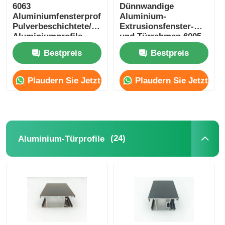
6063
Dünnwandige
Aluminiumfensterprofile
Aluminium-
Pulverbeschichtete/anodisierte
Extrusionsfenster-
Aluminiumprofile
und Türrahmen 6005
Hersteller
T5 Aluminium-
Bestpreis
Bestpreis
Extrusion
Plaudern Sie Jetzt
Plaudern Sie Jetzt
(24)
Aluminium-Türprofile