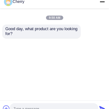
Cherry
6063
Wasserdichte Silber-
Industriealuminium
Industrialuminium-
9:50 AM
Extrusion Extrudierte
Extrusion für
anodierte
moderne
Good day, what product are you looking 
Aluminiumprofile
Schiebetüren
for?
Bestpreis
Bestpreis
Plaudern Sie Jetzt
Plaudern Sie Jetzt
Sehen Sie mehr an
Startseite
Über uns
Kontakt
Desktop Site
Sitemap
Privacy policy
Qualität
Extrusionsaluminiumprofile
China