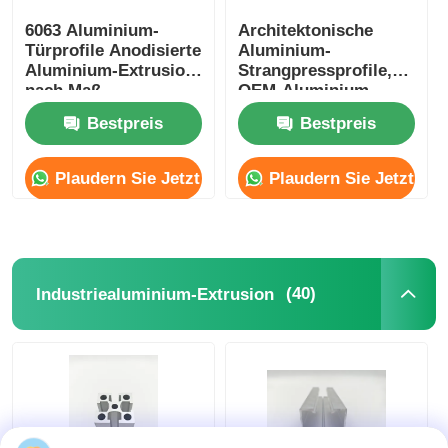
6063 Aluminium-
Architektonische
Türprofile Anodisierte
Aluminium-
Aluminium-Extrusion
Strangpressprofile,
nach Maß
OEM-Aluminium-
Glas-Türprofil
Bestpreis
Bestpreis
Plaudern Sie Jetzt
Plaudern Sie Jetzt
(40)
Industriealuminium-Extrusion