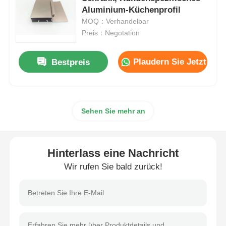
Aluminium-Küchenprofil
MOQ：Verhandelbar
Aluminiumfenster-Profile
Preis：Negotation
Aluminium-Türprofile
Plaudern Sie Jetzt
Bestpreis
Industriealuminium-Extrusion
Sehen Sie mehr an
Zubehör für Aluminiumprofile
Hinterlass eine Nachricht
Flügelfensterprofile
Wir rufen Sie bald zurück!
Fassadenprofile
Poliertes Aluminiumprofil