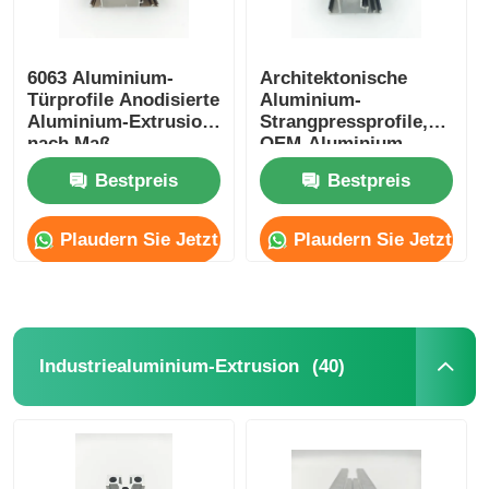
6063 Aluminium-
Architektonische
Türprofile Anodisierte
Aluminium-
Aluminium-Extrusion
Strangpressprofile,
nach Maß
OEM-Aluminium-
Glas-Türprofil
Bestpreis
Bestpreis
Plaudern Sie Jetzt
Plaudern Sie Jetzt
(40)
Industriealuminium-Extrusion