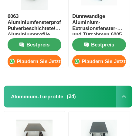
6063
Dünnwandige
Aluminiumfensterprofile
Aluminium-
Pulverbeschichtete/anodisierte
Extrusionsfenster-
Aluminiumprofile
und Türrahmen 6005
Hersteller
T5 Aluminium-
Bestpreis
Bestpreis
Extrusion
Plaudern Sie Jetzt
Plaudern Sie Jetzt
(24)
Aluminium-Türprofile