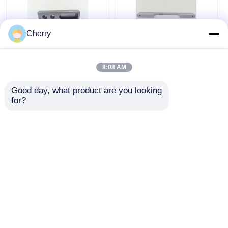
Cherry
Kleiderschrank
Möbel Schrank
Zubehör Wohnmöbel
Schublade CNC
8:08 AM
Schlafzimmer
Quadrat Aluminium
Kleiderschrank
Griffe Langgroße
Good day, what product are you looking 
Schienenrohr
Griffe
for?
Bestpreis
Bestpreis
Hängeschienen
Plaudern Sie Jetzt
Plaudern Sie Jetzt
Sehen Sie mehr an
Startseite
Über uns
Kontakt
Desktop Site
Sitemap
Privacy policy