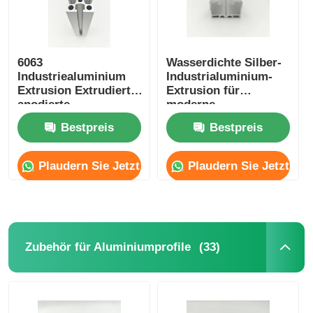
6063
Wasserdichte Silber-
Industriealuminium
Industrialuminium-
Extrusion Extrudierte
Extrusion für
anodierte
moderne
Aluminiumprofile
Schiebetüren
Bestpreis
Bestpreis
Plaudern Sie Jetzt
Plaudern Sie Jetzt
(33)
Zubehör für Aluminiumprofile