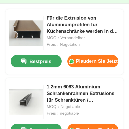
Für die Extrusion von
Aluminiumprofilen für
Küchenschränke werden in der
Fabrik hergestellte
MOQ：Verhandelbar
Aluminiumprofile für Küchen
Preis：Negotation
verwendet.
Plaudern Sie Jetzt
Bestpreis
1.2mm 6063 Aluminium
Schrankenrahmen Extrusions
für Schranktüren /
Schranktüren
MOQ：Negotiable
Preis：negotiable