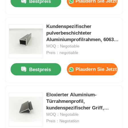
Plaudern Sie Jetzt
Bestpreis
Kundenspezifischer
pulverbeschichteter
Aluminiumprofilrahmen, 6063
Aluminiumprofil für
MOQ：Negotiable
Schranktüren
Preis：negotiable
Plaudern Sie Jetzt
Bestpreis
Eloxierter Aluminium-
Türrahmenprofil,
kundenspezifischer Griff,
Aluminiumprofilhersteller
MOQ：Negotable
Preis：Negotation