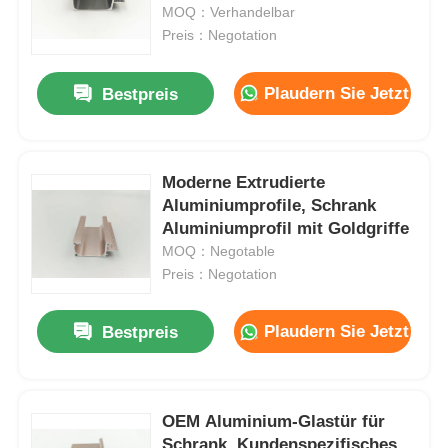
Griffprofile verwendet.
MOQ：Verhandelbar
Preis：Negotation
Werksbesichtigung
Plaudern Sie Jetzt
Bestpreis
Qualitätskontrolle
Moderne Extrudierte
Kontaktieren Sie uns
Aluminiumprofile, Schrank
Aluminiumprofil mit Goldgriffe
Neuigkeiten
MOQ：Negotable
Preis：Negotation
Angebot anfordern
Plaudern Sie Jetzt
Bestpreis
Extrusionsaluminiumprofile
OEM Aluminium-Glastür für
Aluminium Küchenprofile
Schrank, Kundenspezifisches