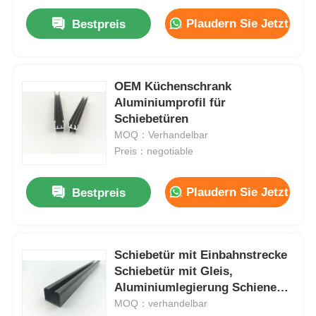
Plaudern Sie Jetzt
Bestpreis
OEM Küchenschrank
Aluminiumprofil für
Schiebetüren
MOQ：Verhandelbar
Preis：negotiable
Plaudern Sie Jetzt
Bestpreis
Schiebetür mit Einbahnstrecke
Schiebetür mit Gleis,
Aluminiumlegierung Schiene
Schiebetrecke
MOQ：verhandelbar