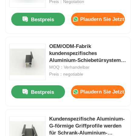
Preis：Negotation
Plaudern Sie Jetzt
Bestpreis
OEM/ODM-Fabrik
kundenspezifisches
Aluminium-Schiebetürsystem
Aluminiumprofile
MOQ：Verhandelbar
Preis：negotiable
Plaudern Sie Jetzt
Bestpreis
Heim
Produkte
Kundenspezifische Aluminium-
G-förmige Griffprofile werden
für Schrank-Aluminium-
Über uns