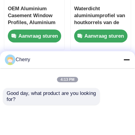
OEM Aluminium
Waterdicht
Casement Window
aluminiumprofiel van
Profiles, Aluminium
houtkorrels van de
Extrusion Cut To
serie 6000 voor
Aanvraag sturen
Aanvraag sturen
Length
ramen en deuren
Cherry
4:13 PM
Good day, what product are you looking 
for?
Grootte Aanpassing
geanodiseerde
aluminium profielen,
venster aluminium