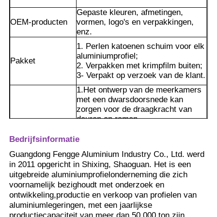
Gepaste kleuren, afmetingen,
OEM-producten
vormen, logo's en verpakkingen,
enz.
1. Perlen katoenen schuim voor elk
aluminiumprofiel;
Pakket
2. Verpakken met krimpfilm buiten;
3- Verpakt op verzoek van de klant.
1.Het ontwerp van de meerkamers
met een dwarsdoorsnede kan
zorgen voor de draagkracht van
deuren en ramen.
2Het kan de geluids- en warmte-
isolatie verbeteren.
Bedrijfsinformatie
3De ingebouwde slot kan worden
Thuis
Guangdong Fengge Aluminium Industry Co., Ltd. werd
aangevuld met hardware en
in 2011 opgericht in Shixing, Shaoguan. Het is een
afdichtingsstrips, waardoor de
uitgebreide aluminiumprofielonderneming die zich
montage in een compleet
Voordelen
Producten
voornamelijk bezighoudt met onderzoek en
kastenvenster systeem wordt
ontwikkeling,productie en verkoop van profielen van
vergemakkelijkt.
aluminiumlegeringen, met een jaarlijkse
4.De meerkamerstructuur kan de
Over ons
productiecapaciteit van meer dan 50 000 ton.zijn
warmteoverdracht effectief