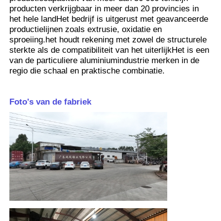
blokkeren.In combinatie met
producten verkrijgbaar in meer dan 20 provincies in
afdichtingsstrips kan het de isolatie
het hele landHet bedrijf is uitgerust met geavanceerde
en luchtdichtheid van deuren en
Fabriekstocht
productielijnen zoals extrusie, oxidatie en
ramen verbeteren,voldoet aan de
sproeiing.het houdt rekening met zowel de structurele
eisen van energiebesparing van
sterkte als de compatibiliteit van het uiterlijkHet is een
gebouwen.
Kwaliteitscontrole
van de particuliere aluminiumindustrie merken in de
regio die schaal en praktische combinatie.
Neem contact met ons op
Foto's van de fabriek
Nieuws
Offerte Aanvragen
Extrusiealuminiumprofielen
Aluminiumkeukenprofielen