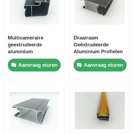
Multicameraire
Draairaam
geextrudeerde
Geëxtrudeerde
aluminium
Aluminium Profielen
elektronische
Poedergecoate
Aanvraag sturen
Aanvraag sturen
behuizing voor
Vouwdeur Aluminium
elektronische
Profiel
apparaten