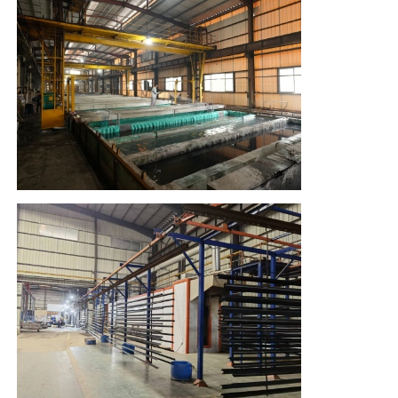
De Profielen van het aluminiumvenster
Aluminium Deurprofielen
Industriële aluminium-extrusie
Accessoires voor aluminiumprofielen
Openslaande raamprofielen
Gevelbekledingsprofielen
Gepolijst aluminium profiel