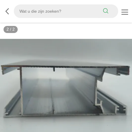
2
/
2