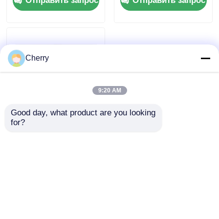
Отправить запрос
Отправить запрос
серии 6000 для окон
и дверей
Cherry
9:20 AM
Good day, what product are you looking 
for?
Размерные
анодированные
алюминиевые
профили на заказ,
Отправить запрос
алюминиевый
оконный профиль,
резка в размер
Главная страница
Карта сайта
контактные данные