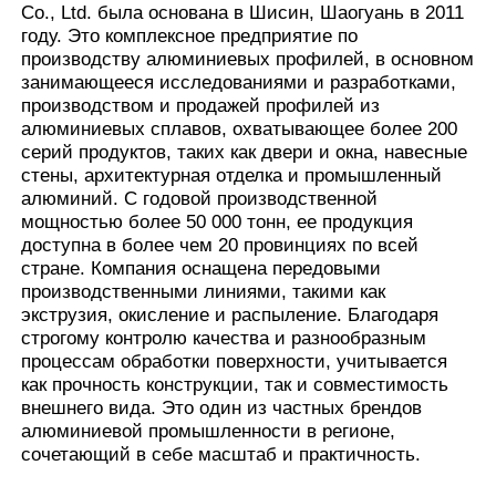
Co., Ltd. была основана в Шисин, Шаогуань в 2011
звукоизоляцию и теплоизоляцию.
году. Это комплексное предприятие по
3. Встроенный паз может
производству алюминиевых профилей, в основном
сочетаться с фурнитурой и
Экскурсия по фабрике
занимающееся исследованиями и разработками,
уплотнительными полосами,
Преимущества
облегчая сборку в полную систему
производством и продажей профилей из
распашных окон.
алюминиевых сплавов, охватывающее более 200
Контроль качества
4. Многокамерная структура может
серий продуктов, таких как двери и окна, навесные
эффективно блокировать передачу
стены, архитектурная отделка и промышленный
тепла. В сочетании с
алюминий. С годовой производственной
Связаться с нами
уплотнительными полосами это
мощностью более 50 000 тонн, ее продукция
может улучшить изоляцию и
доступна в более чем 20 провинциях по всей
герметичность дверей и окон,
стране. Компания оснащена передовыми
Новости
отвечая требованиям
производственными линиями, такими как
энергосбережения зданий.
экструзия, окисление и распыление. Благодаря
строгому контролю качества и разнообразным
Запросить расценки
процессам обработки поверхности, учитывается
как прочность конструкции, так и совместимость
внешнего вида. Это один из частных брендов
Экструзия алюминиевых профилей
алюминиевой промышленности в регионе,
сочетающий в себе масштаб и практичность.
Алюминиевые кухонные профили