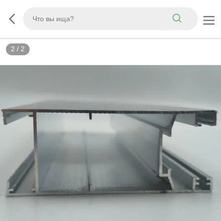
2
/
2