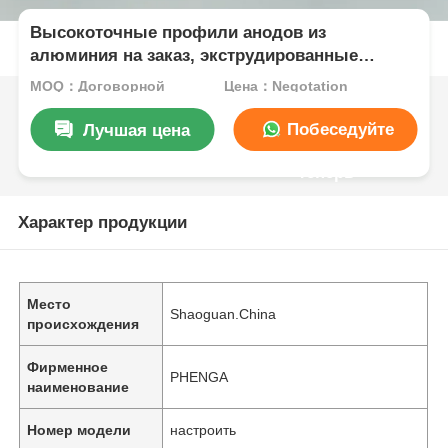
Высокоточные профили анодов из
алюминия на заказ, экструдированные
профили из алюминия 6063
MOQ：Договорной
Цена：Negotation
Побеседуйте
Лучшая цена
теперь
Характер продукции
Место
Shaoguan.China
происхождения
Фирменное
PHENGA
наименование
Номер модели
настроить