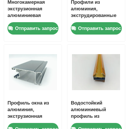
Многокамерная
Профили из
экструзионная
алюминия,
алюминиевая
экструдированные
электронная
для оконных окон, с
Отправить запрос
Отправить запрос
оболочка для
покрытием в
электронных
порошке, с складной
устройств
дверью,
алюминиевый
профиль
Профиль окна из
Водостойкий
алюминия,
алюминиевый
экструзионная
профиль из
резьба по длине
древесного зерна