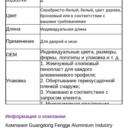
обработки
д.
Серебристо-белый, белый, цвет дерева,
Цвет
бронзовый или в соответствии с
вашими требованиями
Длина
Индивидуальная длина
Применение
Для дверей и окон
Индивидуальные цвета, размеры,
OEM
формы, логотипы и упаковка и т. д.
1. Жемчужный хлопковый
пенопласт для каждого
алюминиевого профиля;
Упаковка
2. Обертывание термоусадочной
пленкой снаружи;
Дом
3. Упаковано в соответствии с
запросом клиента.
1. Многокамерная конструкция
Продукция
поперечного сечения может
обеспечить несущую способность
Информация о компании
дверей и окон.
Компания Guangdong Fengge Aluminium Industry
О нас
2. Это может улучшить