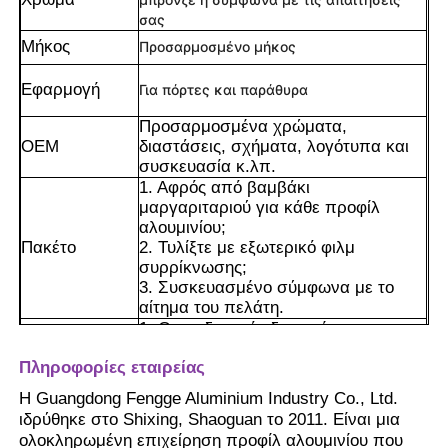
σας
Μήκος
Προσαρμοσμένο μήκος
Εφαρμογή
Για πόρτες και παράθυρα
Προσαρμοσμένα χρώματα,
OEM
διαστάσεις, σχήματα, λογότυπα και
συσκευασία κ.λπ.
1. Αφρός από βαμβάκι
μαργαριταριού για κάθε προφίλ
αλουμινίου;
Πακέτο
2. Τυλίξτε με εξωτερικό φιλμ
συρρίκνωσης;
3. Συσκευασμένο σύμφωνα με το
αίτημα του πελάτη.
Σπίτι
1. Ο σχεδιασμός διατομής
πολλαπλών θαλάμων μπορεί να
Πληροφορίες εταιρείας
εξασφαλίσει την ικανότητα φόρτισης
Προϊόντα
θυρών και παραθύρων.
Η Guangdong Fengge Aluminium Industry Co., Ltd.
2. Μπορεί να ενισχύσει την
ιδρύθηκε στο Shixing, Shaoguan το 2011. Είναι μια
ηχομόνωση και την θερμομόνωση.
ολοκληρωμένη επιχείρηση προφίλ αλουμινίου που
Σχετικά με εμάς