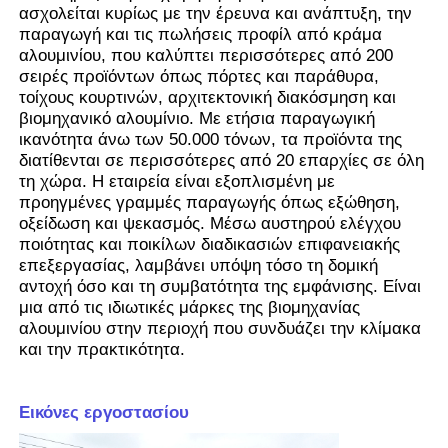
3. Η ενσωματωμένη υποδοχή μπορεί
ασχολείται κυρίως με την έρευνα και ανάπτυξη, την
να ταιριάξει με υλικό και ταινίες
παραγωγή και τις πωλήσεις προφίλ από κράμα
στεγανοποίησης, διευκολύνοντας τη
αλουμινίου, που καλύπτει περισσότερες από 200
Επισκέψεις στο εργοστάσιο
συναρμολόγηση σε ένα πλήρες
σειρές προϊόντων όπως πόρτες και παράθυρα,
Πλεονεκτήματα
σύστημα παραθύρων με φύλλα.
τοίχους κουρτινών, αρχιτεκτονική διακόσμηση και
4. Η δομή πολλαπλών θαλάμων
βιομηχανικό αλουμίνιο. Με ετήσια παραγωγική
μπορεί να εμποδίσει αποτελεσματικά
Ποιοτικός έλεγχος
ικανότητα άνω των 50.000 τόνων, τα προϊόντα της
τη μεταφορά θερμότητας. Όταν
συνδυάζεται με ταινίες
διατίθενται σε περισσότερες από 20 επαρχίες σε όλη
στεγανοποίησης, μπορεί να
τη χώρα. Η εταιρεία είναι εξοπλισμένη με
Επικοινωνήστε μαζί μας
ενισχύσει τη μόνωση και την
προηγμένες γραμμές παραγωγής όπως εξώθηση,
αεροστεγανότητα των θυρών και των
οξείδωση και ψεκασμός. Μέσω αυστηρού ελέγχου
παραθύρων, πληρώντας τις
ποιότητας και ποικίλων διαδικασιών επιφανειακής
Ειδήσεις
απαιτήσεις της εξοικονόμησης
επεξεργασίας, λαμβάνει υπόψη τόσο τη δομική
ενέργειας των κτιρίων.
αντοχή όσο και τη συμβατότητα της εμφάνισης. Είναι
μια από τις ιδιωτικές μάρκες της βιομηχανίας
Ζητήστε μια προσφορά
αλουμινίου στην περιοχή που συνδυάζει την κλίμακα
και την πρακτικότητα.
Προφίλ αλουμινίου εξώθησης
Εικόνες εργοστασίου
Προφίλ Κουζίνας Αλουμινίου