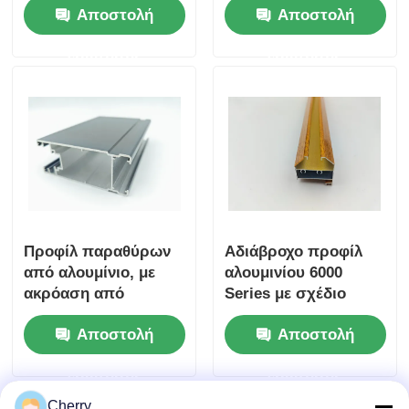
Αποστολή
Αποστολή
Ηλεκτρονικές
πούδρας, προφίλ
Συσκευές
αλουμινίου για
ερώτησης
ερώτησης
πτυσσόμενες πόρτες
Προφίλ παραθύρων
Αδιάβροχο προφίλ
από αλουμίνιο, με
αλουμινίου 6000
ακρόαση από
Series με σχέδιο
αλουμίνιο
ξύλου για παράθυρα
Αποστολή
Αποστολή
και πόρτες
ερώτησης
ερώτησης
Cherry