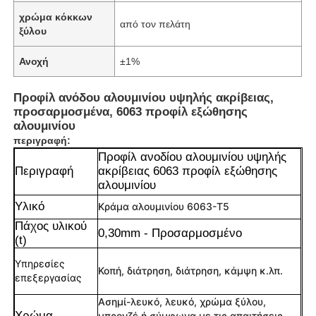
χρώμα κόκκων
από τον πελάτη
ξύλου
Ανοχή
±1%
Προφίλ ανόδου αλουμινίου υψηλής ακρίβειας,
προσαρμοσμένα, 6063 προφίλ εξώθησης
αλουμινίου
περιγραφή:
Προφίλ ανοδίου αλουμινίου υψηλής
Περιγραφή
ακρίβειας 6063 προφίλ εξώθησης
αλουμινίου
Υλικό
Κράμα αλουμινίου 6063-T5
Πάχος υλικού
0,30mm - Προσαρμοσμένο
(t)
Υπηρεσίες
Κοπή, διάτρηση, διάτρηση, κάμψη κ.λπ.
επεξεργασίας
Ασημί-λευκό, λευκό, χρώμα ξύλου,
Χρώμα
μπρονζέ ή σύμφωνα με τις απαιτήσεις