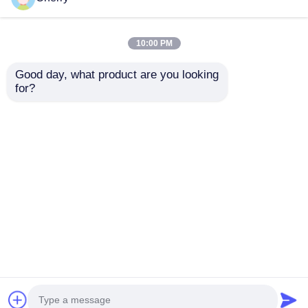
10:00 PM
Good day, what product are you looking 
for?
Προφίλ αλουμινίου
ανοδιωμένα κατά
παραγγελία,
Κουφώματα
Αποστολή
αλουμινίου εξώθησης
κομμένα σε μήκος
ερώτησης
Αρχική Σελίδα
Περίπου εμείς
επαφή
Desktop Site
Sitemap
Πολιτική μυστικότητας
Ποιότητα
Προφίλ αλουμινίου εξώθησης
Κίνα
εργοστάσιο.Copyright © 2026 Guangdong Fengge