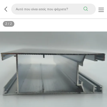
2
/
2