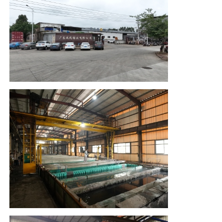
Σχεδιαγράμματα παραθύρων αλουμινίου
Προφίλ πόρτας από αλουμίνιο
Βιομηχανική εκτόξευση αλουμινίου
Συσκευές για προφίλ αλουμινίου
Προφίλ παραθύρου θήκης
Προφίλ τοίχου κουρτίνας
Γυαλισμένο προφίλ αλουμινίου