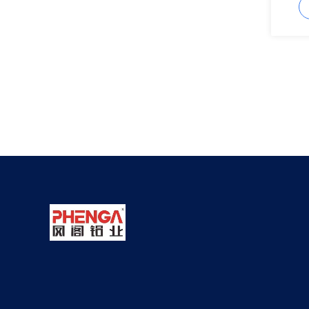
Κίνα, 
εξάντλ