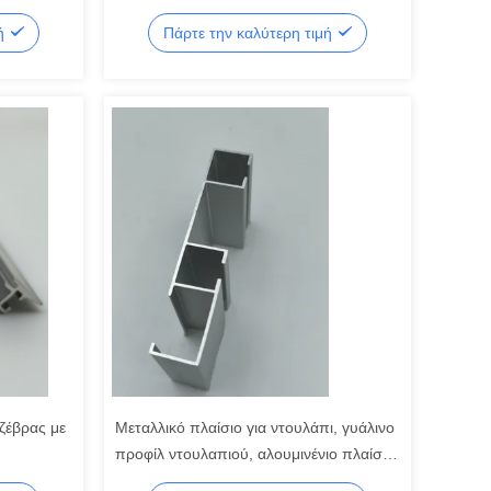
φρέματος αλουμινίου με ανωτισμό
μή
Πάρτε την καλύτερη τιμή
ζέβρας με
Μεταλλικό πλαίσιο για ντουλάπι, γυάλινο
προφίλ ντουλαπιού, αλουμινένιο πλαίσιο
για γυάλινες συρόμενες πόρτες