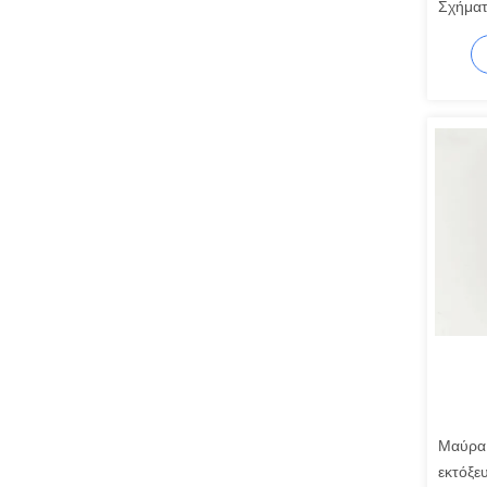
Σχήματ
Εξώθησ
Μαύρα 
εκτόξε