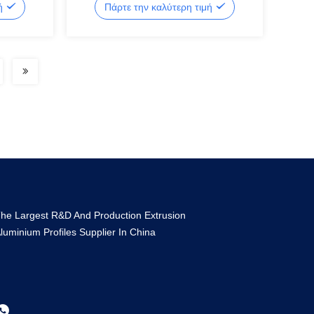
μή
Πάρτε την καλύτερη τιμή
ντουλαπιού
he Largest R&D And Production Extrusion
luminium Profiles Supplier In China