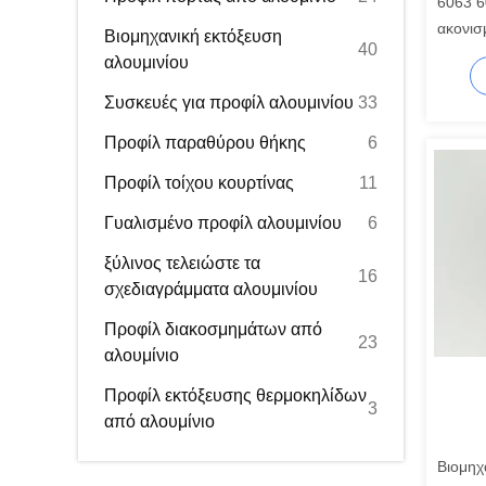
6063 6
ακονισ
Βιομηχανική εκτόξευση
40
αλουμι
αλουμινίου
Συσκευές για προφίλ αλουμινίου
33
Προφίλ παραθύρου θήκης
6
Προφίλ τοίχου κουρτίνας
11
Γυαλισμένο προφίλ αλουμινίου
6
ξύλινος τελειώστε τα
16
σχεδιαγράμματα αλουμινίου
Προφίλ διακοσμημάτων από
23
αλουμίνιο
Προφίλ εκτόξευσης θερμοκηλίδων
3
από αλουμίνιο
Βιομηχ