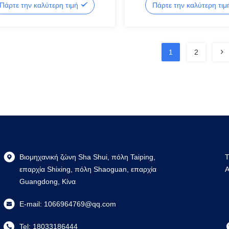
Πάρτε την καλύτερη τιμή
Πάρτε την καλύτερη τι
προφίλ κραμάτων αλουμινίου με
ηση
1
2
Βιομηχανική ζώνη Sha Shui, πόλη Taiping,
T
επαρχία Shixing, πόλη Shaoguan, επαρχία
A
Guangdong, Κίνα
E-mail:
1066964769@qq.com
Tel:
18033186444