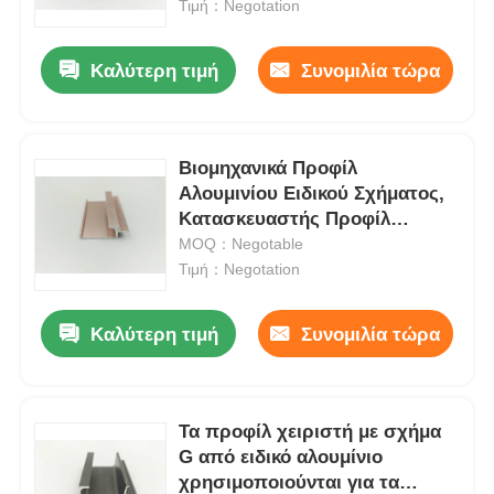
Τιμή：Negotation
Καλύτερη τιμή
Συνομιλία τώρα
Βιομηχανικά Προφίλ
Αλουμινίου Ειδικού Σχήματος,
Κατασκευαστής Προφίλ
Εξώθησης Αλουμινίου
MOQ：Negotable
Τιμή：Negotation
Καλύτερη τιμή
Συνομιλία τώρα
Σπίτι
Προϊόντα
Τα προφίλ χειριστή με σχήμα
G από ειδικό αλουμίνιο
χρησιμοποιούνται για τα
Σχετικά με εμάς