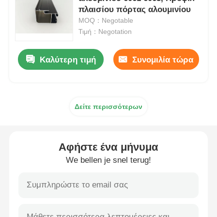
πλαισίου πόρτας αλουμινίου
MOQ：Negotable
Σχεδιαγράμματα παραθύρων αλουμινίου
Τιμή：Negotation
Προφίλ πόρτας από αλουμίνιο
Καλύτερη τιμή
Συνομιλία τώρα
Βιομηχανική εκτόξευση αλουμινίου
Δείτε περισσότερων
Συσκευές για προφίλ αλουμινίου
Αφήστε ένα μήνυμα
Προφίλ παραθύρου θήκης
We bellen je snel terug!
Προφίλ τοίχου κουρτίνας
Γυαλισμένο προφίλ αλουμινίου