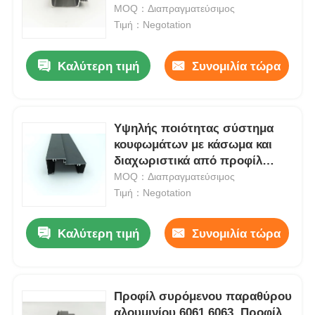
προφίλ χειριστή από
MOQ：Διαπραγματεύσιμος
αλουμίνιο του ντουλαπιού.
Τιμή：Negotation
Επισκέψεις στο εργοστάσιο
Καλύτερη τιμή
Συνομιλία τώρα
Ποιοτικός έλεγχος
Υψηλής ποιότητας σύστημα
Επικοινωνήστε μαζί μας
κουφωμάτων με κάσωμα και
διαχωριστικά από προφίλ
Ειδήσεις
αλουμινίου
MOQ：Διαπραγματεύσιμος
Τιμή：Negotation
Ζητήστε μια προσφορά
Καλύτερη τιμή
Συνομιλία τώρα
Προφίλ αλουμινίου εξώθησης
Προφίλ συρόμενου παραθύρου
Προφίλ Κουζίνας Αλουμινίου
αλουμινίου 6061 6063, Προφίλ