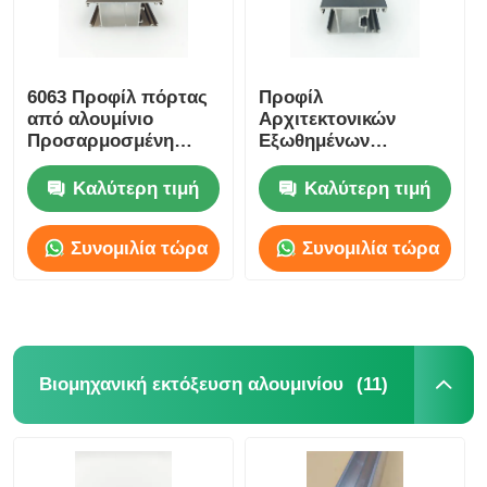
6063 Προφίλ πόρτας
Προφίλ
από αλουμίνιο
Αρχιτεκτονικών
Προσαρμοσμένη
Εξωθημένων
ανωδικοποιημένη
Αλουμινίου, Προφίλ
εξώθηση αλουμινίου
Πόρτας Γυαλιού
Καλύτερη τιμή
Καλύτερη τιμή
Αλουμινίου OEM
Συνομιλία τώρα
Συνομιλία τώρα
(11)
Βιομηχανική εκτόξευση αλουμινίου