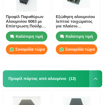
Προφίλ Παραθύρων
Εξώθηση αλουμινίου
Αλουμινίου 6063 με
λεπτού τοιχώματος
Επίστρωση Πούδρας
για πλαίσιο
/ Κατασκευαστής
παραθύρων και
Προφίλ Αλουμινίου
θυρών 6005 T5
Καλύτερη τιμή
Καλύτερη τιμή
Ανοδίωσης
Συνομιλία τώρα
Συνομιλία τώρα
(13)
Προφίλ πόρτας από αλουμίνιο