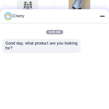
Cherry
6063 Βιομηχανικά
Chinese
Εξωθημένα Προφίλ
manufacturers
6:06 AM
Αλουμινίου,
produce custom-
Εξωθημένα
made extruded
Good day, what product are you looking 
Ανοδιωμένα Προφίλ
aluminum 6063
Καλύτερη τιμή
Καλύτερη τιμή
for?
Αλουμινίου
profiles.
Συνομιλία τώρα
Συνομιλία τώρα
Δείτε περισσότερων
Αρχική Σελίδα
Περίπου εμείς
επαφή
Desktop Site
Sitemap
Πολιτική μυστικότητας