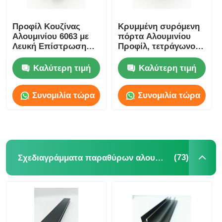
Προφίλ Κουζίνας
Κρυμμένη συρόμενη
Αλουμινίου 6063 με
πόρτα Αλουμινίου
Λευκή Επίστρωση
Προφίλ, τετράγωνο
Πούδρας για
γυάλινο διαχωριστικό
Σιδηρόδρομους
Προφίλ Αλουμινίου
Καλύτερη τιμή
Καλύτερη τιμή
Κουρτινών
OEM ODM
Συνομιλία τώρα
Συνομιλία τώρα
(73)
Σχεδιαγράμματα παραθύρων αλουμινίου