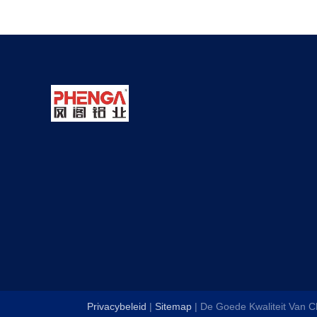
Privacybeleid
|
Sitemap
| De Goede Kwaliteit Van C