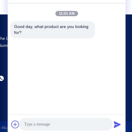
11:01 AM
Good day, what product are you looking 
for?
he Largest R&D And Production Extrusion
luminium Profiles Supplier In China
Aluminum Co., Ltd.
. Alle Rechten Voorbehoudena.