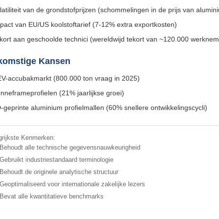
latiliteit van de grondstofprijzen (schommelingen in de prijs van alumi
pact van EU/US koolstoftarief (7-12% extra exportkosten)
kort aan geschoolde technici (wereldwijd tekort van ~120.000 werknem
komstige Kansen
V-accubakmarkt (800.000 ton vraag in 2025)
nneframeprofielen (21% jaarlijkse groei)
-geprinte aluminium profielmallen (60% snellere ontwikkelingscycli)
grijkste Kenmerken:
Behoudt alle technische gegevensnauwkeurigheid
Gebruikt industriestandaard terminologie
Behoudt de originele analytische structuur
Geoptimaliseerd voor internationale zakelijke lezers
Bevat alle kwantitatieve benchmarks