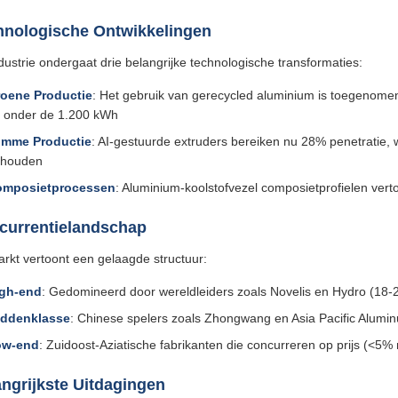
hnologische Ontwikkelingen
dustrie ondergaat drie belangrijke technologische transformaties:
oene Productie
: Het gebruik van gerecycled aluminium is toegenomen
t onder de 1.200 kWh
imme Productie
: AI-gestuurde extruders bereiken nu 28% penetratie,
houden
omposietprocessen
: Aluminium-koolstofvezel composietprofielen vert
currentielandschap
rkt vertoont een gelaagde structuur:
gh-end
: Gedomineerd door wereldleiders zoals Novelis en Hydro (18
ddenklasse
: Chinese spelers zoals Zhongwang en Asia Pacific Alum
ow-end
: Zuidoost-Aziatische fabrikanten die concurreren op prijs (<5%
ngrijkste Uitdagingen