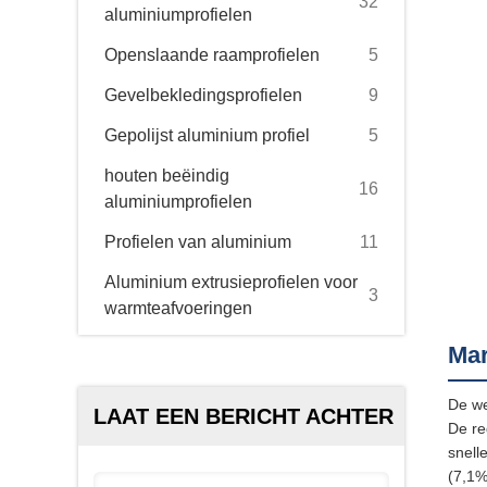
32
aluminiumprofielen
Openslaande raamprofielen
5
Gevelbekledingsprofielen
9
Gepolijst aluminium profiel
5
houten beëindig
16
aluminiumprofielen
Profielen van aluminium
11
Aluminium extrusieprofielen voor
3
warmteafvoeringen
Mar
De we
LAAT EEN BERICHT ACHTER
De re
snell
(7,1%