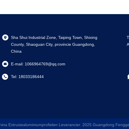
Sha Shui Industrial Zone, Taiping Town, Shixing
T
County, Shaoguan City, provincie Guangdong,
A
China
E-mail:
1066964769@qq.com
Tel:
18033186444
hina Extrusiealuminiumprofielen Leverancier. 2025
Guangdong Fengge 