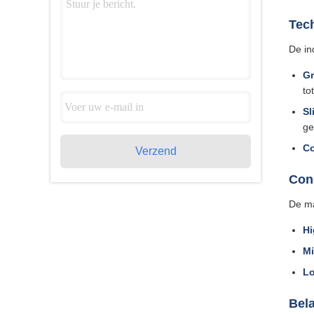
Tec
De in
Gr
to
Sl
ge
C
Verzend
Con
De ma
Hi
Mi
L
Bela