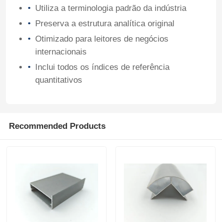
Utiliza a terminologia padrão da indústria
Preserva a estrutura analítica original
Visita à Fábrica
Otimizado para leitores de negócios
internacionais
Controle de qualidade
Inclui todos os índices de referência
quantitativos
Contate-nos
Notícias
Recommended Products
Solicitar um Orçamento
Perfis de alumínio de extrusão
Perfis de cozinha de alumínio