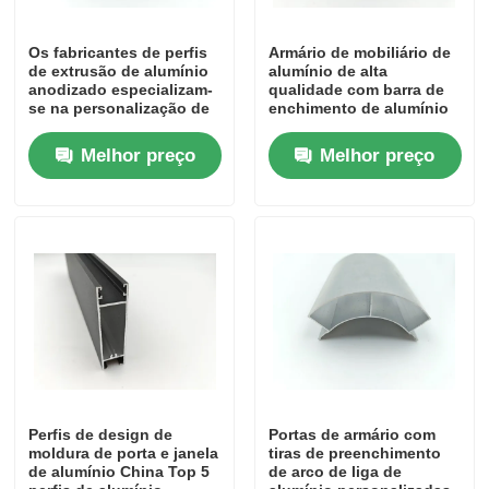
Os fabricantes de perfis
Armário de mobiliário de
Perfis da janela de alumínio
de extrusão de alumínio
alumínio de alta
anodizado especializam-
qualidade com barra de
se na personalização de
enchimento de alumínio
Perfis de portas de alumínio
perfis de alumínio
redonda de quartel
extrudido para armários
Melhor preço
Melhor preço
de cozinha.
Extrusão industrial de alumínio
Acessórios de perfis de alumínio
Perfis de janela de batente
Perfis de Fachada Cortina
Perfis de design de
Portas de armário com
moldura de porta e janela
tiras de preenchimento
Perfil de alumínio polido
de alumínio China Top 5
de arco de liga de