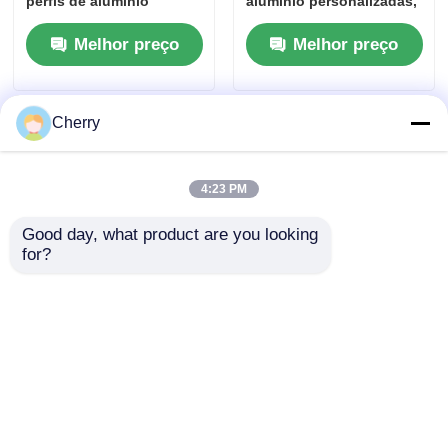
perfis de alumínio
alumínio personalizadas,
decoração de borda
redonda, embutidas,
Melhor preço
Melhor preço
perfis de alumínio do revestimento de madeira
faixas de borda de metal
para móveis
Perfis de acabamento de alumínio
Cherry
Profissionais de extrusão de extrusores de calor de al
4:23 PM
Good day, what product are you looking 
for?
Venda direta da fábrica
Perfis extrudados rígidos
de janelas de alumínio
resistentes aos raios UV
com material selecionado
de alta qualidade,
fabricados sob medida,
para portas e janelas
Melhor preço
Melhor preço