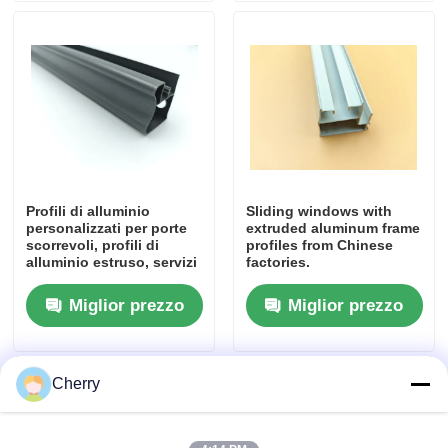
Profili della finestra di alluminio
Profili per porte in alluminio
Estrussione industriale dell'alluminio
Profili di alluminio
Sliding windows with
personalizzati per porte
extruded aluminum frame
Accessori per profili di alluminio
scorrevoli, profili di
profiles from Chinese
alluminio estruso, servizi
factories.
all'ingrosso
personalizzati.
Miglior prezzo
Miglior prezzo
Profili per finestre a battente
Profili per facciate continue
Cherry
Profilo in alluminio lucido