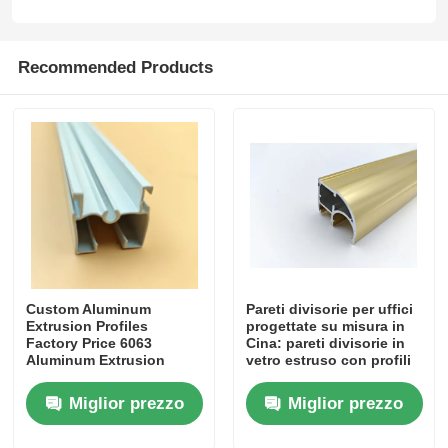
Visita alla fabbrica
Recommended Products
Controllo di qualità
Contattaci
Notizie
Custom Aluminum
Pareti divisorie per uffici
Richiedi un preventivo
Extrusion Profiles
progettate su misura in
Factory Price 6063
Cina: pareti divisorie in
Aluminum Extrusion
vetro estruso con profili
Profili di alluminio di estrusione
Supplier
in alluminio.
Miglior prezzo
Miglior prezzo
Profili da cucina in alluminio