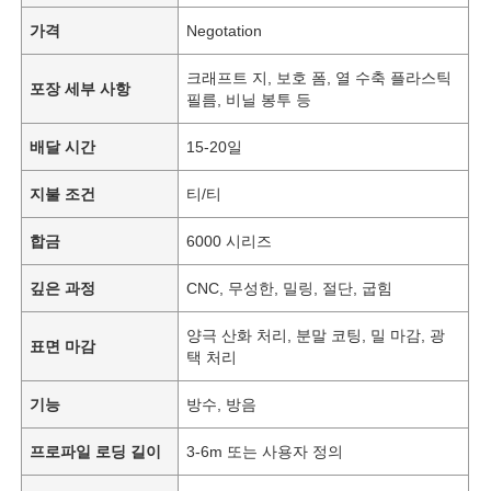
가격
Negotation
크래프트 지, 보호 폼, 열 수축 플라스틱
포장 세부 사항
필름, 비닐 봉투 등
배달 시간
15-20일
지불 조건
티/티
합금
6000 시리즈
깊은 과정
CNC, 무성한, 밀링, 절단, 굽힘
양극 산화 처리, 분말 코팅, 밀 마감, ​​광
표면 마감
택 처리
기능
방수, 방음
프로파일 로딩 길이
3-6m 또는 사용자 정의