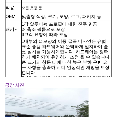
적용
모든 옷장 문
OEM
맞춤형 색상, 크기, 모양, 로고, 패키지 등
1각 알루미늄 프로필에 대한 진주 면공
패키지
2- 축소 필름으로 포장
3고객 요청에 따라 포장
1내부의 C 모양의 이중 굴곡 디자인은 유럽
표준 중용 하드웨어와 완벽하게 일치하여 슬
롯 설치를 가능하게합니다. 하드웨어는 정확
하게 배치되어 유연하게 조정 될 수 있습니다.
큰 크기의 창문 띠에 대한 높은 부하 운반 요
구 사항을 충족하고 더 안정적인 개방을 보장
합니다..
2부적층 설계와 사이드 트랙 구조가 결합되어
집
프로파일의 구부러짐 및 톱션 저항을 보장 할
공장 사진
뿐만 아니라 공기 층을 통해 열 전도성을 차단
장점
합니다.후속 단열 및 소음 차단 성능의 기초를
마련하는 것.
제품
3슬롯과 사이드 레일은 모두 표준화 된 설계
로 공장 내 대량 절단 및 코너 조립, 그리고 현
장 설치 및 유지보수를 용이하게합니다.따라
우리 에 관한 것