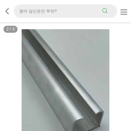
2
/
3