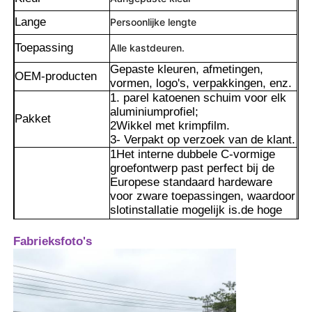
Lange
Persoonlijke lengte
Toepassing
Alle kastdeuren.
Gepaste kleuren, afmetingen,
OEM-producten
vormen, logo's, verpakkingen, enz.
1. parel katoenen schuim voor elk
aluminiumprofiel;
Pakket
2Wikkel met krimpfilm.
3- Verpakt op verzoek van de klant.
1Het interne dubbele C-vormige
groefontwerp past perfect bij de
Europese standaard hardeware
voor zware toepassingen, waardoor
slotinstallatie mogelijk is.de hoge
Thuis
draagkrachtvereisten van grote
vensterbanden voldoen en een
Fabrieksfoto's
stabielere opening garanderen.
Producten
2Het holle holteontwerp in
combinatie met de zijdelingse
spoorstructuur zorgt niet alleen
voor de buig- en
Over ons