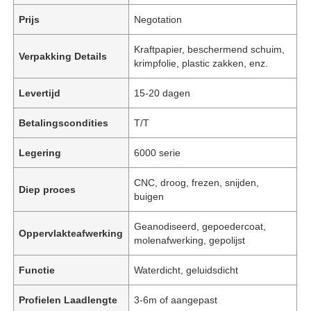
Prijs
Negotation
Kraftpapier, beschermend schuim,
Verpakking Details
krimpfolie, plastic zakken, enz.
Levertijd
15-20 dagen
Betalingscondities
T/T
Legering
6000 serie
CNC, droog, frezen, snijden,
Diep proces
buigen
Geanodiseerd, gepoedercoat,
Oppervlakteafwerking
molenafwerking, gepolijst
Functie
Waterdicht, geluidsdicht
Profielen Laadlengte
3-6m of aangepast