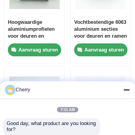
Hoogwaardige
Vochtbestendige 6063
aluminiumprofielen
aluminium secties
voor deuren en
voor deuren en ramen
ramen, aangepaste
Aanvraag sturen
Aanvraag sturen
Chinese
aluminiumprofielen,
leverancier van
aluminiumprofielen
voor deuren
Cherry
7:31 AM
Good day, what product are you looking 
Waterdichte kantoor
Extrudeerde
for?
scheidingswand
aluminium