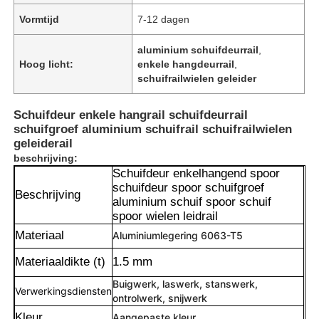
Vormtijd
7-12 dagen
aluminium schuifdeurrail
,
Hoog licht:
enkele hangdeurrail
,
schuifrailwielen geleider
Schuifdeur enkele hangrail schuifdeurrail
schuifgroef aluminium schuifrail schuifrailwielen
geleiderail
beschrijving:
Schuifdeur enkelhangend spoor
schuifdeur spoor schuifgroef
Beschrijving
aluminium schuif spoor schuif
spoor wielen leidrail
Materiaal
Aluminiumlegering 6063-T5
Materiaaldikte (t)
1.5 mm
Buigwerk, laswerk, stanswerk,
Verwerkingsdiensten
ontrolwerk, snijwerk
Kleur
Aangepaste kleur