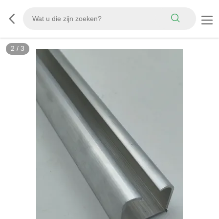
2
/
3