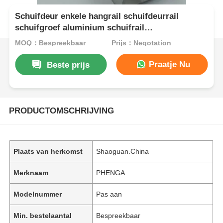
Schuifdeur enkele hangrail schuifdeurrail
schuifgroef aluminium schuifrail
schuifrailwielen geleiderail
MOQ：Bespreekbaar
Prijs：Negotation
Praatje Nu
Beste prijs
PRODUCTOMSCHRIJVING
Plaats van herkomst
Shaoguan.China
Merknaam
PHENGA
Modelnummer
Pas aan
Min. bestelaantal
Bespreekbaar