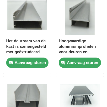
Het deurraam van de
Hoogwaardige
kast is samengesteld
aluminiumprofielen
met geëxtrudeerd
voor deuren en
aluminium voor het
ramen, aangepaste
Aanvraag sturen
Aanvraag sturen
deurraam van de
Chinese
kast.
aluminiumprofielen,
leverancier van
aluminiumprofielen
voor deuren