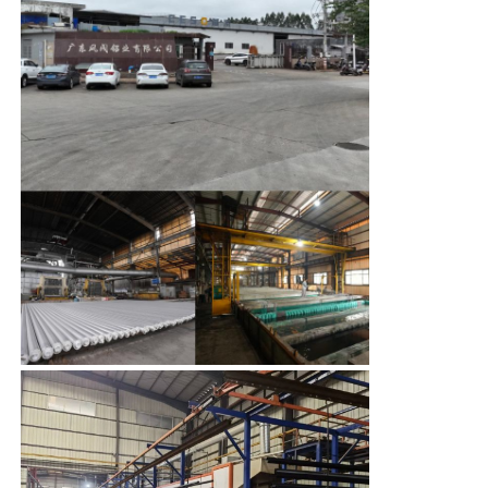
torsiebestendigheid van het profiel,
maar blokkeert ook de
warmtegeleiding door de
Fabriekstocht
luchtlaag.het leggen van de basis
voor de latere isolatie- en
Voordelen
geluidsisolatieprestaties.
Kwaliteitscontrole
3De gleuf en de zijrails zijn
allemaal gestandaardiseerd,
waardoor batch snijden en
Neem contact met ons op
hoekmontage in de fabriek, evenals
installatie en onderhoud ter plaatse
gemakkelijker worden gemaakt.het
Nieuws
verminderen van de
moeilijkheidsgraad van de bouw.
4De meerkamersstructuur in
Offerte Aanvragen
combinatie met hol glas kan de
overdracht van geluidsgolven
aanzienlijk verminderen, waardoor
verkeersgeluid en geluidsvervuiling
Extrusiealuminiumprofielen
in de buitenlucht effectief worden
geblokkeerd.het verbeteren van de
binnenruimte.
Aluminiumkeukenprofielen