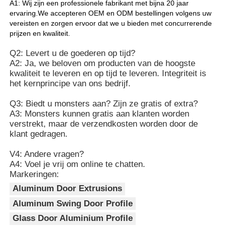
A1: Wij zijn een professionele fabrikant met bijna 20 jaar
ervaring.We accepteren OEM en ODM bestellingen volgens uw
vereisten en zorgen ervoor dat we u bieden met concurrerende
houten beëindig aluminiumprofielen
prijzen en kwaliteit.
Q2: Levert u de goederen op tijd?
Profielen van aluminium
A2: Ja, we beloven om producten van de hoogste
kwaliteit te leveren en op tijd te leveren. Integriteit is
het kernprincipe van ons bedrijf.
Aluminium extrusieprofielen voor warmteafvoeringen
Q3: Biedt u monsters aan? Zijn ze gratis of extra?
A3: Monsters kunnen gratis aan klanten worden
verstrekt, maar de verzendkosten worden door de
klant gedragen.
V4: Andere vragen?
A4: Voel je vrij om online te chatten.
Markeringen:
Aluminum Door Extrusions
Aluminum Swing Door Profile
Glass Door Aluminium Profile