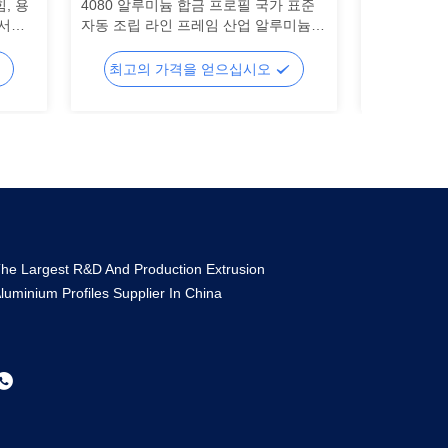
, 용
4080 알루미늄 합금 프로필 국가 표준
산업용 알루
 서비
자동 조립 라인 프레임 산업 알루미늄
6063-T5
프로필 제조자 가공
업대 벤딩 
최고의 가격을 얻으십시오
최고의
he Largest R&D And Production Extrusion
luminium Profiles Supplier In China