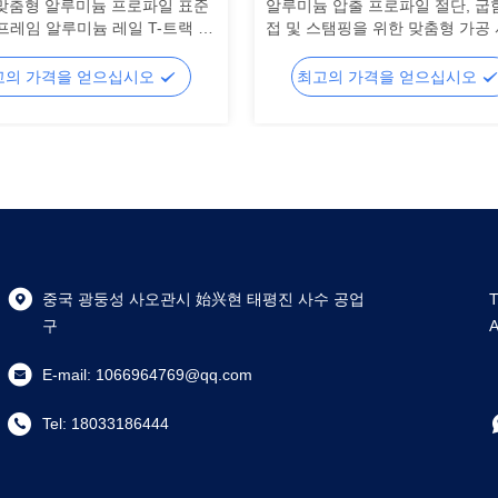
 맞춤형 알루미늄 프로파일 표준
알루미늄 압출 프로파일 절단, 굽힘
프레임 알루미늄 레일 T-트랙 스
접 및 스탬핑을 위한 맞춤형 가공
단 및 굽힘 서비스
스
고의 가격을 얻으십시오
최고의 가격을 얻으십시오
중국 광둥성 사오관시 始兴현 태평진 사수 공업
T
구
A
E-mail:
1066964769@qq.com
Tel:
18033186444