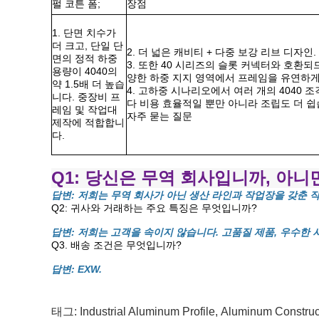
펄 코튼 폼;
장점
1. 단면 치수가
더 크고, 단일 단
2. 더 넓은 캐비티 + 다중 보강 리브 디자
면의 정적 하중
3. 또한 40 시리즈의 슬롯 커넥터와 호환되
용량이 4040의
양한 하중 지지 영역에서 프레임을 유연하게
약 1.5배 더 높습
4. 고하중 시나리오에서 여러 개의 4040
니다. 중장비 프
다 비용 효율적일 뿐만 아니라 조립도 더 쉽
레임 및 작업대
자주 묻는 질문
제작에 적합합니
다.
Q1: 당신은 무역 회사입니까, 아
답변: 저희는 무역 회사가 아닌 생산 라인과 작업장을 갖춘 
Q2: 귀사와 거래하는 주요 특징은 무엇입니까?
답변: 저희는 고객을 속이지 않습니다. 고품질 제품, 우수한 
Q3. 배송 조건은 무엇입니까?
답변: EXW.
태그:
Industrial Aluminum Profile
,
Aluminum Construct