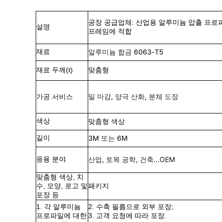
공장 공급업체: 산업용 알루미늄 압출 프로파일
설명
프레임에 적합
재료
알루미늄 합금 6063-T5
재료 두께(t)
맞춤형
가공 서비스
밀 마감, 양극 산화, 분체 도장
색상
맞춤형 색상
길이
3M 또는 6M
응용 분야
산업, 토목 공학, 건축...
OEM
맞춤형 색상, 치
수, 모양, 로고 및
패키지
포장 등
1. 각 알루미늄
2. 수축 필름으로 외부 포장;
프로파일에 대한
3. 고객 요청에 따라 포장.