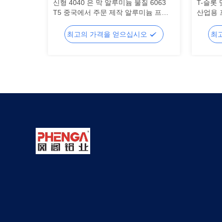
국가 표준
신형 4040 은 막 알루미늄 물질 6063
T-슬롯
 알루미늄
T5 중국에서 주문 제작 알루미늄 프로
산업용 
필, 압축 알루미늄 합금 프로필
트립 절
오
최고의 가격을 얻으십시오
최