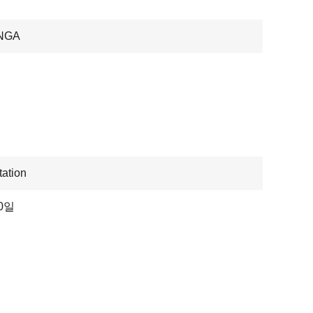
NGA
ation
20일