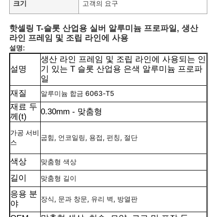
크기
고객의 요구
핫셀링 T-슬롯 산업용 실버 알루미늄 프로파일, 생산
라인 프레임 및 조립 라인에 사용
설명:
생산 라인 프레임 및 조립 라인에 사용되는 인
설명
기 있는 T 슬롯 산업용 은색 알루미늄 프로파
일
재질
알루미늄 합금 6063-T5
재료 두
0.30mm - 맞춤형
께(t)
가공 서비
굽힘, 언코일링, 용접, 펀칭, 절단
스
색상
맞춤형 색상
길이
맞춤형 길이
응용 분
장식, 문과 창문, 유리 벽, 방열판
야