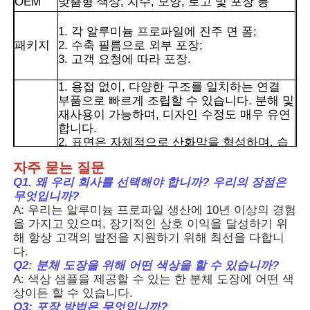
OEM
맞춤형 색상, 치수, 모양, 로고 및 포장 등
1. 각 알루미늄 프로파일에 진주 면 폼;
패키지
2. 수축 필름으로 외부 포장;
3. 고객 요청에 따라 포장.
1. 용접 없이, 다양한 구조를 일치하는 연결
부품으로 빠르게 조립할 수 있습니다. 분해 및
재사용이 가능하며, 디자인 수정도 매우 유연
합니다.
2. 표면은 자체적으로 산화막을 형성하며, 습
기나 약간의 산성 또는 알칼리성 환경에도 강
자주 묻는 질문
합니다. 일반 강철보다 부식에 훨씬 강하며,
Q1. 왜 우리 회사를 선택해야 합니까? 우리의 장점은
수년 동안 사용해도 손상되기 쉽지 않아 유지
장점
무엇입니까?
보수 비용을 절감할 수 있습니다.
A: 우리는 알루미늄 프로파일 생산에 10년 이상의 경험
3. 다양한 복잡한 단면으로 압출할 수 있으며,
집
을 가지고 있으며, 장기적인 상호 이익을 달성하기 위
양극 산화 처리 및 분체 도장과 같은 표면 처
해 항상 고객의 발전을 지원하기 위해 최선을 다합니
리를 거칠 수도 있습니다. 필요에 따라 색상과
다.
질감을 조정할 수 있습니다.
제품
Q2: 분체 도장을 위해 어떤 색상을 할 수 있습니까?
4. 가볍고, 긴 수명, 쉬운 유지 보수의 특징으
A: 색상 샘플을 제공할 수 있는 한 분체 도장에 어떤 색
로 인해 전체 비용이 다른 많은 재료보다 낮습
상이든 할 수 있습니다.
니다.
우리 에 관한 것
Q3: 포장 방법은 무엇입니까?