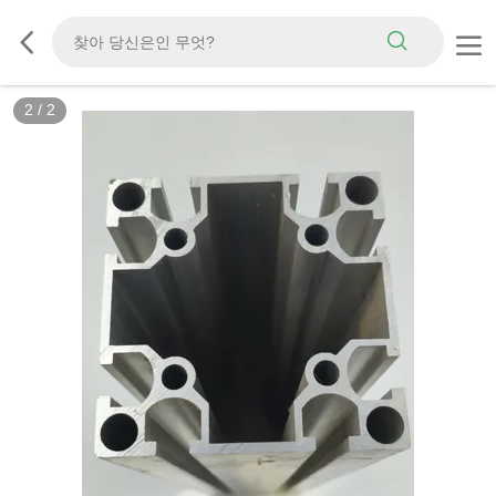
2
/
2