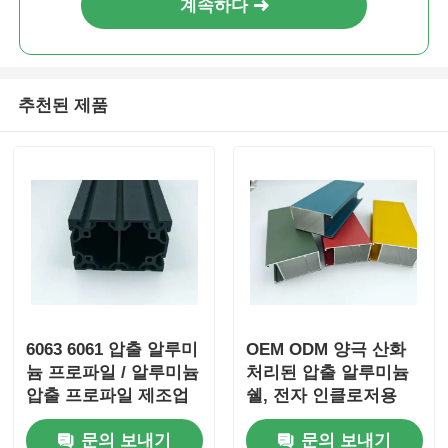
계속하다
알루미늄 윈도우 프로파일
추천된 제품
알루미늄 도어 프로파일
산업용 알루미늄 압출
알루미늄 프로필 액세서리
여닫이 창 프로필
6063 6061 압출 알루미
OEM ODM 양극 산화
커튼 벽 프로파일
늄 프로파일 / 알루미늄
처리된 압출 알루미늄
압출 프로파일 제조업
쉘, 전자 인클로저용
체
광택 알루미늄 프로파일
문의 보내기
문의 보내기