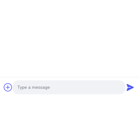
の引き戸・開き戸窓用
製のクローゼットドア
ベストセラーアルミニ
プロファイル,切断サー
ウムプロファイル
ビスを提供し,欧州規格
お問い合わせを送信
お問い合わせを送信
に従って窓とドア向け
に適しています.
衝撃エクストルーショ
カビネットプロファイ
ンアルミニウム繊維 細
ルのためのGハンドル
い枠のスイングドア ア
の新しい近代的なスタ
Photo
ルミニウムプロファイ
イルでカスタマイズさ
お問い合わせを送信
お問い合わせを送信
ル
れた工場
Video Call