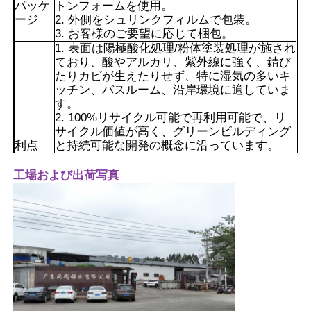
パッケ
トンフォームを使用。
ージ
2. 外側をシュリンクフィルムで包装。
3. お客様のご要望に応じて梱包。
1. 表面は陽極酸化処理/粉体塗装処理が施され
ており、酸やアルカリ、紫外線に強く、錆び
たりカビが生えたりせず、特に湿気の多いキ
ッチン、バスルーム、沿岸環境に適していま
す。
2. 100%リサイクル可能で再利用可能で、リ
サイクル価値が高く、グリーンビルディング
利点
と持続可能な開発の概念に沿っています。
3.アルミニウムの密度は鋼鉄の3分の1にすぎ
ません。輸送と設置の労力が少なく、引張強
工場および出荷写真
度が非常に高いため、構造的な耐荷重要件を
満たすことができます。
4. 複数の表面処理をカスタマイズでき、絶妙
家
な質感があります。様々なモダンでミニマリ
ストな装飾スタイルに適しています。
製品
私たちについて