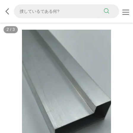
2
/
3