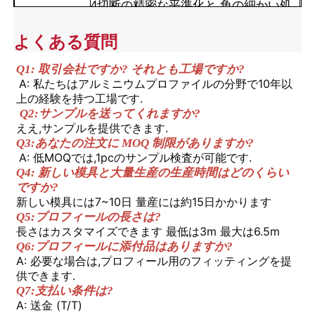
4切断の精密な平準化と 角の細かい処
理
よくある質問
工場 ツアー
Q1: 取引会社ですか? それとも工場ですか?
A: 私たちはアルミニウムプロファイルの分野で10年以
品質管理
上の経験を持つ工場です.
Q2:サンプルを送ってくれますか?
ええ,サンプルを提供できます.
お問い合わせ
Q3:あなたの注文に MOQ 制限がありますか?
A: 低MOQでは,1pcのサンプル検査が可能です.
Q4: 新しい模具と大量生産の生産時間はどのくらい
ニュース
ですか?
新しい模具には7~10日 量産には約15日かかります
Q5:プロフィールの長さは?
見積もりを依頼する
長さはカスタマイズできます 最低は3m 最大は6.5m
Q6:プロフィールに添付品はありますか?
A: 必要な場合は,プロフィール用のフィッティングを提
押出アルミニウムプロファイル
供できます.
Q7:支払い条件は?
A: 送金 (T/T)
アルミ製のキッチンプロファイル