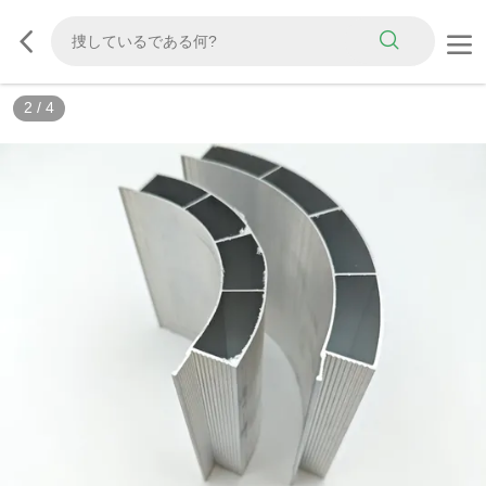
2
/
4