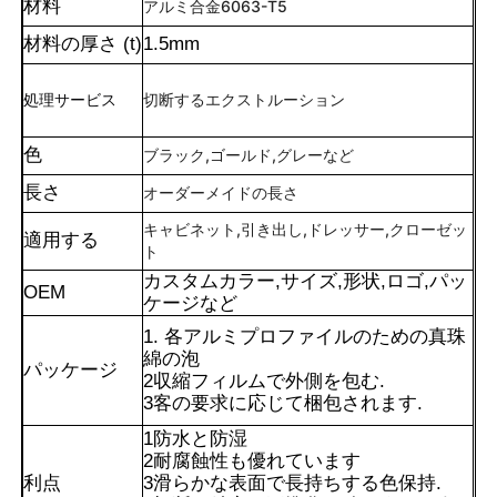
材料
アルミ合金6063-T5
材料の厚さ (t)
1.5mm
処理サービス
切断する
エクストルーション
色
ブラック,ゴールド,グレーなど
長さ
オーダーメイドの長さ
キャビネット,引き出し,ドレッサー,クローゼッ
適用する
ト
カスタムカラー,サイズ,形状,ロゴ,パッ
OEM
ケージなど
1. 各アルミプロファイルのための真珠
家
綿の泡
パッケージ
2収縮フィルムで外側を包む.
3客の要求に応じて梱包されます.
製品
1防水と防湿
2耐腐蝕性も優れています
利点
3滑らかな表面で長持ちする色保持.
私たちについて