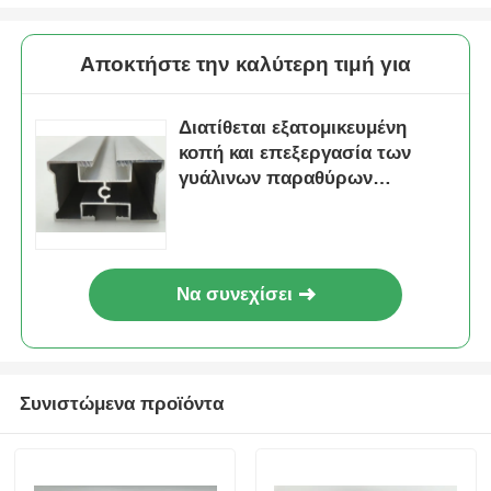
Σχεδιαγράμματα παραθύρων αλουμινίου
Αποκτήστε την καλύτερη τιμή για
Προφίλ πόρτας από αλουμίνιο
Διατίθεται εξατομικευμένη
κοπή και επεξεργασία των
γυάλινων παραθύρων
Βιομηχανική εκτόξευση αλουμινίου
αλουμινίου της σειράς 6000.
Συσκευές για προφίλ αλουμινίου
Να συνεχίσει
Προφίλ παραθύρου θήκης
Συνιστώμενα προϊόντα
Προφίλ τοίχου κουρτίνας
Γυαλισμένο προφίλ αλουμινίου