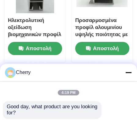
Ηλεκτρολυτική
Προσαρμοσμένα
οξείδωση
προφίλ αλουμινίου
βιομηχανικών προφίλ
υψηλής ποιότητας με
αλουμινίου με
εξαιρετική
Αποστολή
Αποστολή
εξάτμιση CNC ̇
επεξεργασία
Προσαρμοσμένες
επιφάνειας.
ερώτησης
ερώτησης
πόρτες και
Επαγγελματική
παράθυρα σειράς
εργοστασιακή
Cherry
6000, που
προσαρμογή προφίλ
προσφέρουν
αλουμινίου με
υπηρεσίες κοπής και
εξώθηση.
4:19 PM
κάμψης
Good day, what product are you looking 
for?
Βιομηχανικά προφίλ
Προσαρμοσμένα
εξώθησης αλουμινίου
6061, 6063 T5, T6