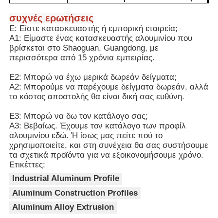
ξύλινα πάνελ, καθιστώντας το πιο
φιλικό στην ποιότητα του αέρα σε
συχνές ερωτήσεις
εσωτερικούς χώρους.
Επισκέψεις στο εργοστάσιο
Ε: Είστε κατασκευαστής ή εμπορική εταιρεία;
2Σε σύγκριση με τα ξύλινα υλικά, τα
Α1: Είμαστε ένας κατασκευαστής αλουμινίου που
προφίλ αλουμινίου δεν επηρεάζονται
βρίσκεται στο Shaoguan, Guangdong, με
από τις αλλαγές θερμοκρασίας και
περισσότερα από 15 χρόνια εμπειρίας.
Ποιοτικός έλεγχος
υγρασίας.Διατηρούν σταθερή δομή
για μεγάλο χρονικό διάστημα χρήσης
Ε2: Μπορώ να έχω μερικά δωρεάν δείγματα;
και δεν θα υποστούν ρωγμές ή
Α2: Μπορούμε να παρέχουμε δείγματα δωρεάν, αλλά
Επικοινωνήστε μαζί μας
παραμόρφωση.
το κόστος αποστολής θα είναι δική σας ευθύνη.
Πλεονεκτήματα
3Η σχεδίαση χωρίς εκτεθειμένες
βίδες δίνει μια καθαρή και υψηλής
Ε3: Μπορώ να δω τον κατάλογο σας;
Ειδήσεις
ποιότητας οπτική εμφάνιση και
Α3: Βεβαίως. Έχουμε τον κατάλογο των προφίλ
μπορεί να ενισχύσει το συνολικό
αλουμινίου εδώ. Ή ίσως μας πείτε πού το
στυλ του χώρου.
χρησιμοποιείτε, και στη συνέχεια θα σας συστήσουμε
Ζητήστε μια προσφορά
4Το κράμα αλουμινίου μπορεί να
τα σχετικά προϊόντα για να εξοικονομήσουμε χρόνο.
ανακυκλωθεί 100%. Ακόμη και μετά
Ετικέττες:
την απορρίψή του, διατηρεί κάποια
Industrial Aluminum Profile
αξία, η οποία είναι πιο σύμφωνη με
Προφίλ αλουμινίου εξώθησης
τις έννοιες της προστασίας του
Aluminum Construction Profiles
περιβάλλοντος και της κυκλικής
Aluminum Alloy Extrusion
οικονομίας.
Προφίλ Κουζίνας Αλουμινίου