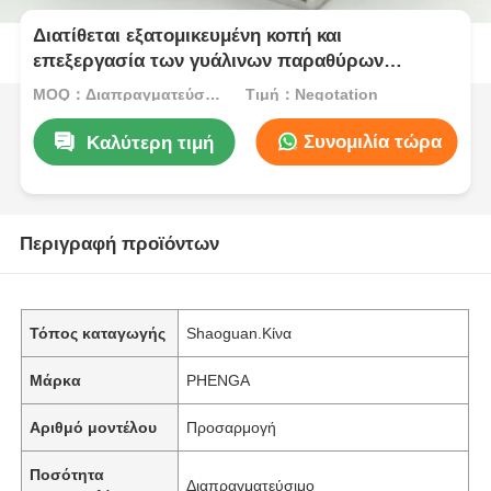
Διατίθεται εξατομικευμένη κοπή και
επεξεργασία των γυάλινων παραθύρων
αλουμινίου της σειράς 6000.
MOQ：Διαπραγματεύσιμο
Τιμή：Negotation
Συνομιλία τώρα
Καλύτερη τιμή
Περιγραφή προϊόντων
Τόπος καταγωγής
Shaoguan.Κίνα
Μάρκα
PHENGA
Αριθμό μοντέλου
Προσαρμογή
Ποσότητα
Διαπραγματεύσιμο