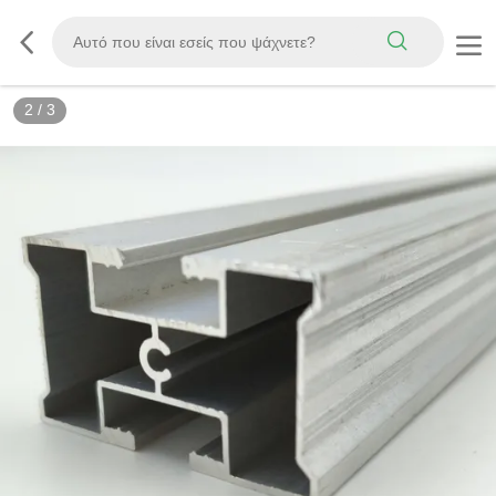
2
/
3