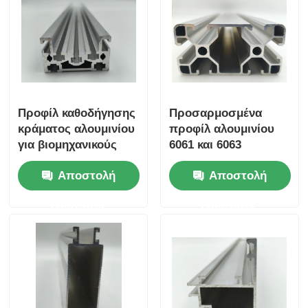
ξύλινος τελειώστε τα σχεδιαγράμματα αλουμινίου
Προφίλ διακοσμημάτων από αλουμίνιο
Προφίλ καθοδήγησης
Προσαρμοσμένα
Προφίλ εκτόξευσης θερμοκηλίδων από αλουμίνιο
κράματος αλουμινίου
προφίλ αλουμινίου
για βιομηχανικούς
6061 και 6063
καυστήρες τήξης -
ανωδικοποιημένων,
Αποστολή
Αποστολή
6063 Υπηρεσία
επικαλυμμένων με
εκτόξευσης και κοπής
σκόνη.
ερώτησης
ερώτησης
- Ασημένιο λευκό
τετράγωνο T3-T8