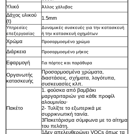
Υλικό
Άλλος χάλυβας
Δάχος υλικού
1.5mm
(t)
Υπηρεσίες
Δυναμικές συσκευές για την κατασκευή
επεξεργασίας
ή την κατασκευή οχημάτων
Χρώμα
Προσαρμοσμένο χρώμα
Διάρκεια
Προσαρμοσμένο μήκος
Εφαρμογή
Για πόρτες και παράθυρα
Προσαρμοσμένα χρώματα,
Οργανωτής
διαστάσεις, σχήματα, λογότυπα,
κατασκευής
συσκευασίες κλπ.
1. φούσκα από βαμβάκι
Σπίτι
μαργαριταριών για κάθε προφίλ
αλουμινίου·
Πακέτο
2- Τυλίξτε το εξωτερικά με
Προϊόντα
συρρικνωτική ταινία.
3Πακετάρισμα σύμφωνα με το αίτημα
του πελάτη.
1Δεν απελευθερώνει VOCs όπως τα
Σχετικά με εμάς