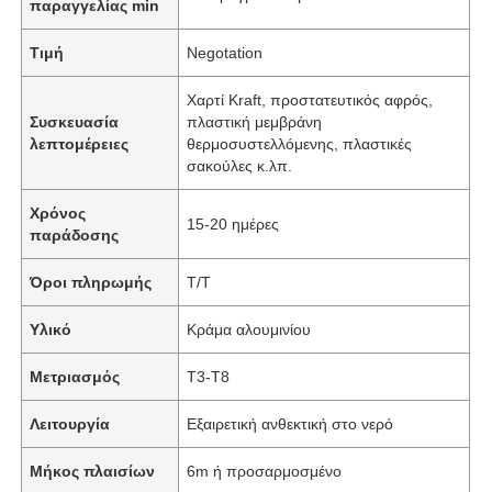
παραγγελίας min
Τιμή
Negotation
Χαρτί Kraft, προστατευτικός αφρός,
Συσκευασία
πλαστική μεμβράνη
λεπτομέρειες
θερμοσυστελλόμενης, πλαστικές
σακούλες κ.λπ.
Χρόνος
15-20 ημέρες
παράδοσης
Όροι πληρωμής
T/T
Υλικό
Κράμα αλουμινίου
Μετριασμός
Τ3-Τ8
Λειτουργία
Εξαιρετική ανθεκτική στο νερό
Μήκος πλαισίων
6m ή προσαρμοσμένο