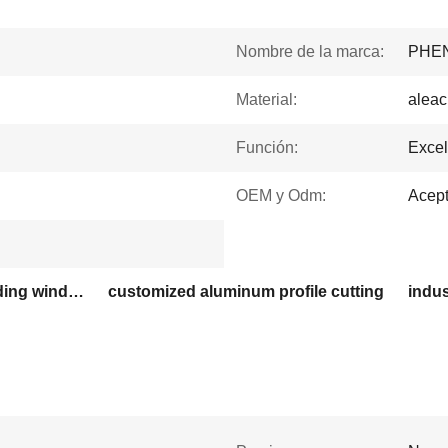
Nombre de la marca:
PHE
Material:
aleac
Función:
Excel
OEM y Odm:
Acept
6000 series aluminum sliding windows
customized aluminum profile cutting