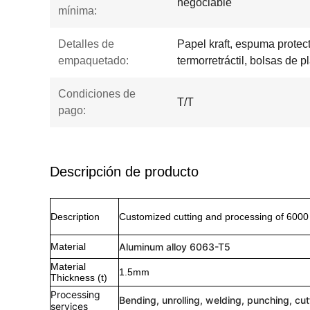
negociable
mínima:
Detalles de
Papel kraft, espuma protecto
empaquetado:
termorretráctil, bolsas de pl
Condiciones de
T/T
pago:
Descripción de producto
Description
Customized cutting and processing of 6000 s
Material
Aluminum alloy 6063-T5
Material
1.5mm
Thickness (t)
Processing
Bending, unrolling, welding, punching, cut
services