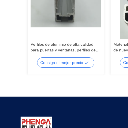
armarios
Perfiles de aluminio de alta calidad
Material
rfiles de
para puertas y ventanas, perfiles de
de nuev
chos a
aluminio chinos personalizados,
de alum
e utilizan
proveedor de perfiles de aluminio para
China, p
o
Consiga el mejor precio
Co
s.
puertas
extrudi