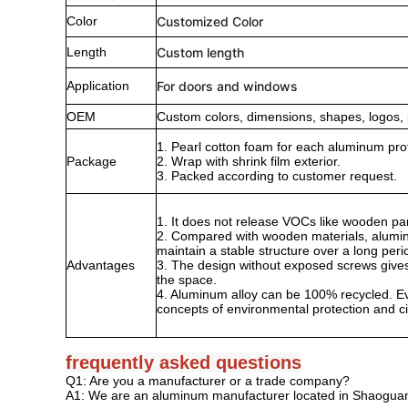
Color
Customized Color
Length
Custom length
Application
For doors and windows
OEM
Custom colors, dimensions, shapes, logos, 
1. Pearl cotton foam for each aluminum prof
Package
2. Wrap with shrink film exterior.
3. Packed according to customer request.
1. It does not release VOCs like wooden pane
2. Compared with wooden materials, alumin
maintain a stable structure over a long peri
Advantages
3. The design without exposed screws gives
the space.
4. Aluminum alloy can be 100% recycled. Even
concepts of environmental protection and c
frequently asked questions
Q1: Are you a manufacturer or a trade company?
A1: We are an aluminum manufacturer located in Shaoguan