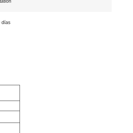
ation
 días