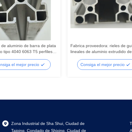
 de aluminio de barra de plata
Fabrica proveedora: rieles de gu
o tipo 4040 6063 T5 perfiles
lineales de aluminio extrudido de
inio hechos a medida en
perfiles industriales de la serie 6
erfiles de aleación de aluminio
3060, adecuados para marcos d
nsiga el mejor precio
Consiga el mejor precio
dos
equipos de mesa de trabajo
Zona Industrial de Sha Shui, Ciudad de
T
Taiping, Condado de Shixing, Ciudad de
A