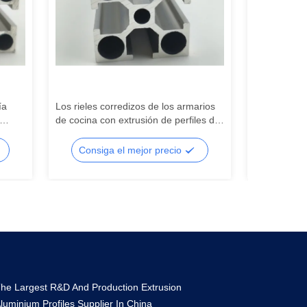
ía
Los rieles corredizos de los armarios
Servicio de 
de cocina con extrusión de perfiles de
de aluminio
063 y
aluminio de la serie 6000 hechos a
en T, marco 
e
medida fabricados en China se utilizan
aluminio, ti
Consiga el mejor precio
Consig
para doblar y cortar ventanas.
he Largest R&D And Production Extrusion
luminium Profiles Supplier In China