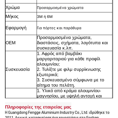
Χρώμα
Προσαρμοσμένα χρώματα
Μήκος
3M ή 6M
Εφαρμογή
Για πόρτες και παράθυρα
Προσαρμοσμένα χρώματα,
OEM
διαστάσεις, σχήματα, λογότυπα και
συσκευασία κ.λπ.
1. Αφρός από βαμβάκι
μαργαριταριού για κάθε προφίλ
αλουμινίου;
Συσκευασία
2. Τυλίξτε με φιλμ συρρίκνωσης
εξωτερικά;
3. Συσκευασμένο σύμφωνα με το
Σπίτι
αίτημα του πελάτη.
1. Υλικό από κράμα αλουμινίου-
μαγνησίου, με υψηλή αντοχή και
Προϊόντα
επαρκή ακαμψία, μπορεί να αντέξει
σταθερά το βάρος του εξοπλισμού/
Πληροφορίες της εταιρείας μας
πλαισίων. Ταυτόχρονα, είναι πολύ
Η Guangdong Fengge Aluminium Industry Co., Ltd. ιδρύθηκε το
Σχετικά με εμάς
ελαφρύτερο από το ατσάλι,
2011. Αρχικά, κατασκεύασε ένα εργοστάσιο στο Foshan.