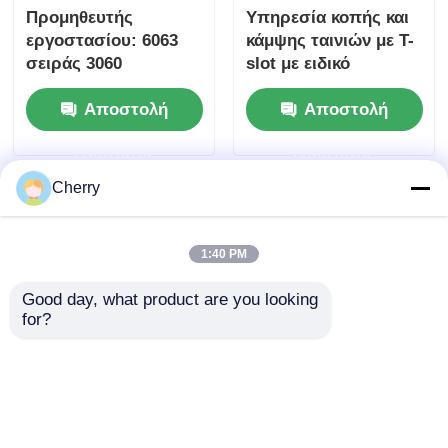
Προμηθευτής
Υπηρεσία κοπής και
εργοστασίου: 6063
κάμψης ταινιών με T-
σειράς 3060
slot με ειδικό
γραμμικές γραμμές
αλουμινένιο προφίλ
Αποστολή
Αποστολή
καθοδήγησης από
βιομηχανικά προφίλ
ερώτησης
ερώτησης
αλουμινίου,
κατάλληλες για
Cherry
πλαίσια εξοπλισμού
τραπέζι εργασίας
1:40 PM
Good day, what product are you looking 
for?
Υπηρεσίες
4080 προφίλ
εξειδικευμένης
κράματος αλουμινίου
επεξεργασίας για την
εθνικό πρότυπο
κοπή, κάμψη,
αυτοματοποιημένη