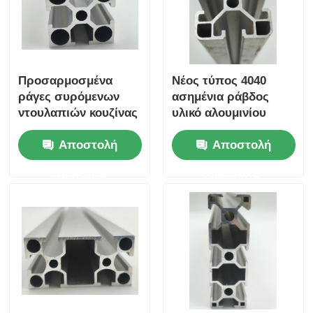
Προσαρμοσμένα
Νέος τύπος 4040
ράγες συρόμενων
ασημένια ράβδος
ντουλαπιών κουζίνας
υλικό αλουμινίου
από εξώθηση προφίλ
6063 T5 προφίλ
Αποστολή
Αποστολή
αλουμινίου σειράς
αλουμινίου
6000 κατασκευασμένα
κατασκευασμένα κατά
ερώτησης
ερώτησης
στην Κίνα
παραγγελία στην
χρησιμοποιούνται
Κίνα, προφίλ
για κάμψη και κοπή
κραμάτων αλουμινίου
παραθύρων.
με εξάντληση