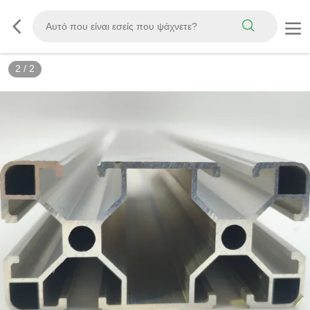
2
/
2