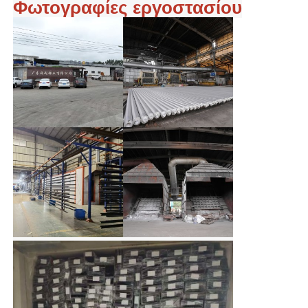
Φωτογραφίες εργοστασίου
Σχεδιαγράμματα παραθύρων αλουμινίου
Προφίλ πόρτας από αλουμίνιο
Βιομηχανική εκτόξευση αλουμινίου
Συσκευές για προφίλ αλουμινίου
Προφίλ παραθύρου θήκης
Προφίλ τοίχου κουρτίνας
Γυαλισμένο προφίλ αλουμινίου