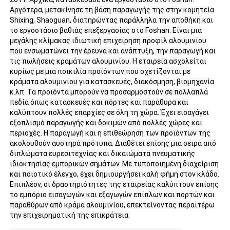
καθιστώντας το βολικό για μεταφορά
Αργότερα, μετακίνησε τη βάση παραγωγής της στην κομητεία
και εγκατάσταση.
Shixing, Shaoguan, διατηρώντας παράλληλα την αποθήκη και
2. Υλικό από κράμα αλουμινίου-
Επισκέψεις στο εργοστάσιο
το εργοστάσιο βαθιάς επεξεργασίας στο Foshan. Είναι μια
μαγνησίου, με υψηλή αντοχή και
μεγάλης κλίμακας ιδιωτική επιχείρηση προφίλ αλουμινίου
επαρκή ακαμψία, μπορεί να αντέξει
που ενσωματώνει την έρευνα και ανάπτυξη, την παραγωγή και
σταθερά το βάρος του εξοπλισμού/
τις πωλήσεις κραμάτων αλουμινίου. Η εταιρεία ασχολείται
Ποιοτικός έλεγχος
πλαισίων. Ταυτόχρονα, είναι πολύ
κυρίως με μια ποικιλία προϊόντων που σχετίζονται με
ελαφρύτερο από το ατσάλι,
κράματα αλουμινίου για κατασκευές, διακόσμηση, βιομηχανία
Πλεονεκτήματα
καθιστώντας το βολικό για μεταφορά
κ.λπ. Τα προϊόντα μπορούν να προσαρμοστούν σε πολλαπλά
Επικοινωνήστε μαζί μας
και εγκατάσταση.
πεδία όπως κατασκευές και πόρτες και παράθυρα και
3. Η δυσκολία επεξεργασίας όπως η
καλύπτουν πολλές επαρχίες σε όλη τη χώρα. Έχει εισαγάγει
κοπή και η διάτρηση είναι χαμηλή και
εξοπλισμό παραγωγής και δοκιμών από πολλές χώρες και
Ειδήσεις
η συναρμολόγηση δεν απαιτεί
περιοχές. Η παραγωγή και η επιθεώρηση των προϊόντων της
συγκόλληση. Το κόστος
ακολουθούν αυστηρά πρότυπα. Διαθέτει επίσης μια σειρά από
επανεπεξεργασίας μετά από ένα
διπλώματα ευρεσιτεχνίας και δικαιώματα πνευματικής
Ζητήστε μια προσφορά
σφάλμα είναι πολύ χαμηλότερο από
ιδιοκτησίας εμπορικών σημάτων. Με τυποποιημένη διαχείριση
αυτό του χάλυβα.
και ποιοτικό έλεγχο, έχει δημιουργήσει καλή φήμη στον κλάδο.
4. Συμμορφώνεται με τα ευρωπαϊκά
Επιπλέον, οι δραστηριότητες της εταιρείας καλύπτουν επίσης
Προφίλ αλουμινίου εξώθησης
πρότυπα μεγέθους, είναι συμβατό με
το εμπόριο εισαγωγών και εξαγωγών επίπλων και πορτών και
την ίδια σειρά προφίλ αλουμινίου και
παραθύρων από κράμα αλουμινίου, επεκτείνοντας περαιτέρω
αξεσουάρ και έχει ισχυρή
την επιχειρηματική της επικράτεια.
προσαρμοστικότητα.
Προφίλ Κουζίνας Αλουμινίου