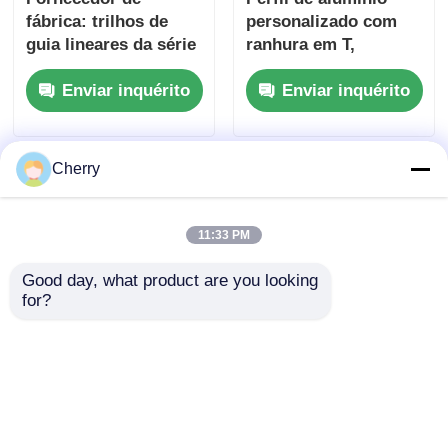
fábrica: trilhos de
personalizado com
guia lineares da série
ranhura em T,
6063 3060 de perfis
estrutura industrial
Enviar inquérito
Enviar inquérito
industriais de
padrão, trilho de
alumínio extrudido,
alumínio, faixa T-
adequados para
track, serviço de
estruturas de
corte e dobra
Cherry
equipamentos de
banco de trabalho
11:33 PM
Good day, what product are you looking 
for?
Serviços de
Fabricante de perfis
processamento
de alumínio 4080 liga
personalizados para
de alumínio padrão
corte, dobra,
nacional linha de
Enviar inquérito
Enviar inquérito
soldagem e
montagem