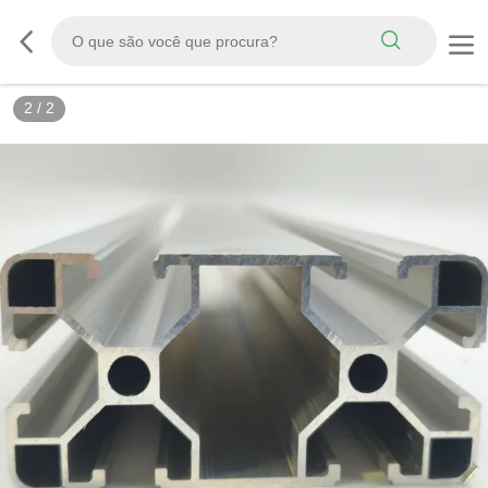
2
/
2