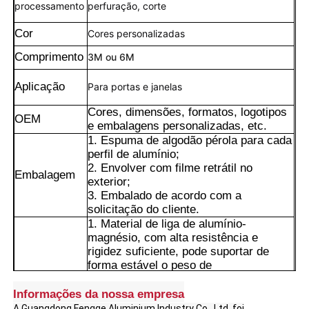
processamento
perfuração, corte
Cor
Cores personalizadas
Comprimento
3M ou 6M
Aplicação
Para portas e janelas
Cores, dimensões, formatos, logotipos
OEM
e embalagens personalizadas, etc.
1. Espuma de algodão pérola para cada
perfil de alumínio;
2. Envolver com filme retrátil no
Embalagem
exterior;
3. Embalado de acordo com a
solicitação do cliente.
Lar
1. Material de liga de alumínio-
magnésio, com alta resistência e
rigidez suficiente, pode suportar de
Produtos
forma estável o peso de
equipamentos/estruturas. Ao mesmo
tempo, é muito mais leve que o aço,
Informações da nossa empresa
Sobre Nós
tornando-o conveniente para transporte
A Guangdong Fengge Aluminium Industry Co., Ltd. foi