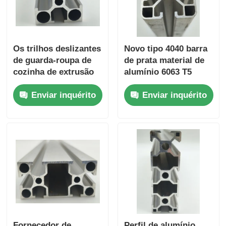
Os trilhos deslizantes
Novo tipo 4040 barra
de guarda-roupa de
de prata material de
cozinha de extrusão
alumínio 6063 T5
de perfil de alumínio
perfis de alumínio
Enviar inquérito
Enviar inquérito
da série 6000 feitos
personalizados na
sob medida na China
China, perfis de liga
são usados para
de alumínio
dobrar e cortar
extrudados
janelas.
Fornecedor de
Perfil de alumínio