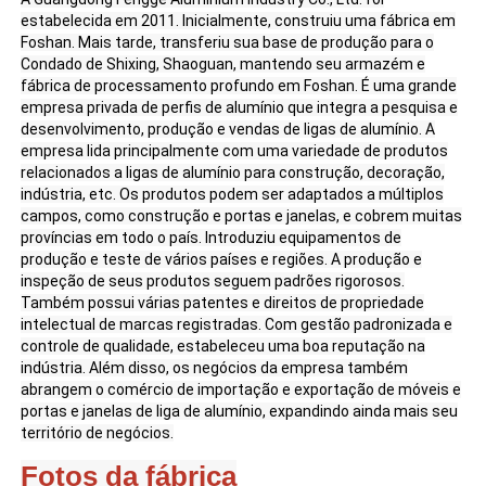
e instalação.
estabelecida em 2011. Inicialmente, construiu uma fábrica em
2. Material de liga de alumínio-
Foshan. Mais tarde, transferiu sua base de produção para o
magnésio, com alta resistência e
Visita à Fábrica
Condado de Shixing, Shaoguan, mantendo seu armazém e
rigidez suficiente, pode suportar de
fábrica de processamento profundo em Foshan. É uma grande
forma estável o peso de
empresa privada de perfis de alumínio que integra a pesquisa e
equipamentos/estruturas. Ao mesmo
desenvolvimento, produção e vendas de ligas de alumínio. A
Controle de qualidade
Vantagens
tempo, é muito mais leve que o aço,
empresa lida principalmente com uma variedade de produtos
tornando-o conveniente para transporte
relacionados a ligas de alumínio para construção, decoração,
e instalação.
indústria, etc. Os produtos podem ser adaptados a múltiplos
Contate-nos
3. A dificuldade de processamento,
campos, como construção e portas e janelas, e cobrem muitas
como corte e perfuração, é baixa, e a
províncias em todo o país. Introduziu equipamentos de
montagem não requer soldagem. O
produção e teste de vários países e regiões. A produção e
Notícias
custo de retrabalho após um erro é
inspeção de seus produtos seguem padrões rigorosos.
muito menor do que o do aço.
Também possui várias patentes e direitos de propriedade
4. Está em conformidade com os
intelectual de marcas registradas. Com gestão padronizada e
Solicitar um Orçamento
padrões de tamanho europeus, é
controle de qualidade, estabeleceu uma boa reputação na
compatível com a mesma série de
indústria. Além disso, os negócios da empresa também
perfis e acessórios de alumínio e tem
abrangem o comércio de importação e exportação de móveis e
Perfis de alumínio de extrusão
forte adaptabilidade.
portas e janelas de liga de alumínio, expandindo ainda mais seu
território de negócios.
Fotos da fábrica
Perfis de cozinha de alumínio