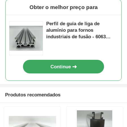
Obter o melhor preço para
Visita à Fábrica
Perfil de guia de liga de
alumínio para fornos
Controle de qualidade
industriais de fusão - 6063
serviço de extrusão e corte -
quadrado branco-prateado T3-
Contate-nos
T8
Continue
Notícias
Solicitar um Orçamento
Produtos recomendados
Perfis de alumínio de extrusão
Perfis de cozinha de alumínio