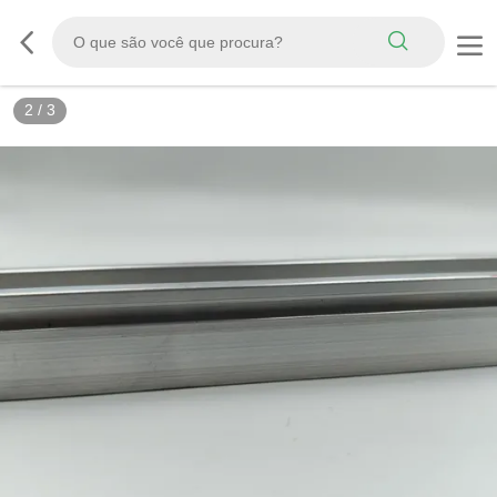
2
/
3