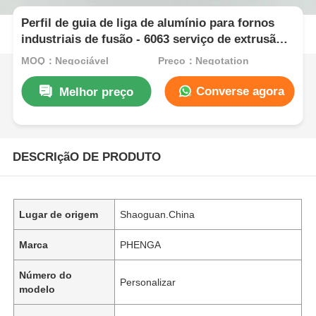
Perfil de guia de liga de alumínio para fornos
industriais de fusão - 6063 serviço de extrusão e
corte - quadrado branco-prateado T3-T8
MOQ：Negociável
Preço：Negotation
Converse agora
Melhor preço
DESCRIçãO DE PRODUTO
Lugar de origem
Shaoguan.China
Marca
PHENGA
Número do
Personalizar
modelo