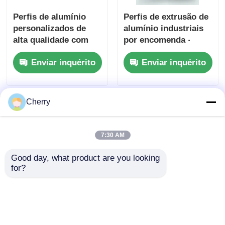
Perfis de alumínio
Perfis de extrusão de
perfis de alumínio do revestimento de madeira
personalizados de
alumínio industriais
alta qualidade com
por encomenda ‧
excelente tratamento
perfis de alumínio
Perfis de acabamento de alumínio
Enviar inquérito
Enviar inquérito
de superfície.
estrutural pesado
Personalização
para máquinas
profissional de
Profissionais de extrusão de extrusores de calor de al
fábrica de perfis
Cherry
extrudados de
alumínio.
7:30 AM
Good day, what product are you looking 
for?
6061, 6063 T5, T6
Perfis de alumínio de
perfis industriais de
alta qualidade para
alumínio extrudido,
portas e janelas,