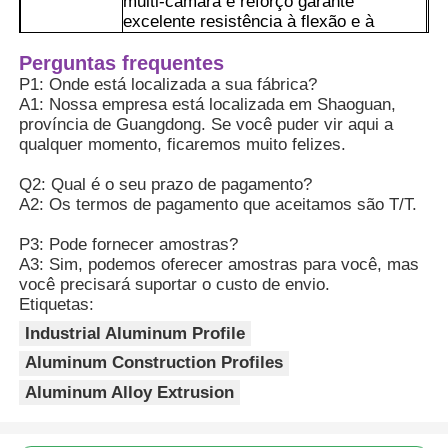
multi-câmara e reforço garante
excelente resistência à flexão e à
torção, permitindo-lhe suportar
equipamento e materiais de forma
Perguntas frequentes
estável.
P1: Onde está localizada a sua fábrica?
2A superfície pode ser tratada com
A1: Nossa empresa está localizada em Shaoguan,
processos tais como anodização ou
província de Guangdong. Se você puder vir aqui a
arejamento, o que aumentará ainda
qualquer momento, ficaremos muito felizes.
mais a sua resistência ao desgaste e
aparência.
Q2: Qual é o seu prazo de pagamento?
Vantagens
3A redução do peso reduz os custos de
A2: Os termos de pagamento que aceitamos são T/T.
transporte, o projeto modular reduz o
trabalho e o tempo de construção e a
P3: Pode fornecer amostras?
resistência à corrosão prolonga a vida
A3: Sim, podemos oferecer amostras para você, mas
útil.oferece uma melhor relação custo-
você precisará suportar o custo de envio.
eficácia.
Etiquetas:
Lar
4O projeto de várias ranhuras é
Industrial Aluminum Profile
compatível com vários componentes de
ligação, permitindo a montagem rápida
Aluminum Construction Profiles
Produtos
em qualquer estrutura sem a
Aluminum Alloy Extrusion
necessidade de solda, reduzindo
significativamente o período de
construção.
Sobre Nós