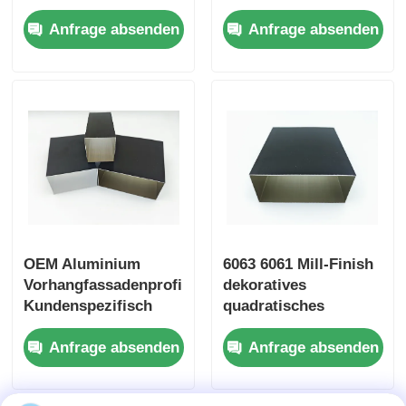
kundenspezifischen
6000er Serie,
Anfrage absenden
Anfrage absenden
Aluminium-
dickwandiges
hölzernes Endaluminiumprofile
Extrusionsprofilen in
Aluminiumrohr
China
Profile aus Aluminium
Profile für die Extrusion von Aluminium-Wärmespender
OEM Aluminium
6063 6061 Mill-Finish
Vorhangfassadenprofile
dekoratives
Kundenspezifisch
quadratisches
Rechteckig 6063
Aluminiumrohr,
Anfrage absenden
Anfrage absenden
Aluminiumrohr
rechteckiges
Aluminiumrohr