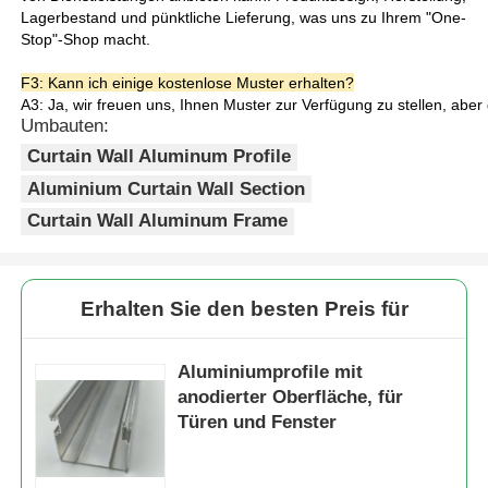
Dichtlinien. Dies verbessert die
Lagerbestand und pünktliche Lieferung, was uns zu Ihrem "One-
Wasser- und Luftdichtigkeit
Stop"-Shop macht.
Vorteile
erheblich und reduziert
Werksbesichtigung
Wasserlecks und Luftkonvektion.
F3: Kann ich einige kostenlose Muster erhalten?
3. Das Schlitzdesign ist mit
A3: Ja, wir freuen uns, Ihnen Muster zur Verfügung zu stellen, aber
Standard-Hardware und
Umbauten:
Qualitätskontrolle
Dichtungen kompatibel, wodurch
Curtain Wall Aluminum Profile
zusätzliche Bohrungen entfallen.
Die Installation ist effizient und
Aluminium Curtain Wall Section
Kontaktieren Sie uns
bequem für spätere
Curtain Wall Aluminum Frame
Wartungsarbeiten und den
Austausch von Komponenten.
Neuigkeiten
4. Aluminiummaterialien können zu
100 % recycelt werden, mit
Erhalten Sie den besten Preis für
geringem Energieverbrauch
während des
Angebot anfordern
Regenerationsprozesses, was den
Aluminiumprofile mit
Anforderungen von grünen
anodierter Oberfläche, für
Gebäuden und nachhaltiger
Extrusionsaluminiumprofile
Türen und Fenster
Entwicklung entspricht.
Aluminium Küchenprofile