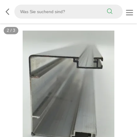
2
/
3