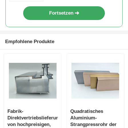
Fortsetzen
Aluminiumfenster-Profile
Aluminium-Türprofile
Empfohlene Produkte
Industriealuminium-Extrusion
Zubehör für Aluminiumprofile
Flügelfensterprofile
Fassadenprofile
Fabrik-
Quadratisches
Direktvertriebslieferung
Aluminium-
Poliertes Aluminiumprofil
von hochpreisigen,
Strangpressrohr der