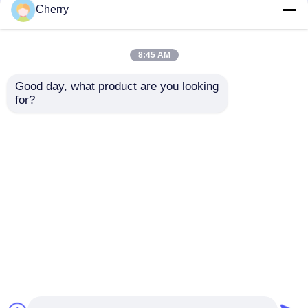
Cherry
8:45 AM
Good day, what product are you looking 
for?
Dekorative
Kundenspezifische
Aluminium-
6063 Aluminiumrohre,
Vorhangfassadenprofile
korrosionsbeständige
Rechteckige
Aluminium-
Anfrage absenden
Anfrage absenden
stranggepresste
Quadratrohre
Aluminium-
Quadratrohrprofile
Startseite
Über uns
Kontakt
Desktop Site
Sitemap
Privacy policy
Qualität
Extrusionsaluminiumprofile
China