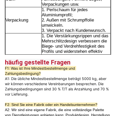
Verpackungen usw.
1. Perlschaum für jedes
Aluminiumprofil;
Verpackung
2. Außen mit Schrumpffolie
umwickeln.
3. Verpackt nach Kundenwunsch.
1. Die Verstärkungsrippen und das
Mehrschlitzdesign verbessern die
Biege- und Verdrehfestigkeit des
Profils und widerstehen effektiv
Winddruck und äußeren Kräften.
häufig gestellte Fragen
Es ist unwahrscheinlich, dass es
sich über einen langen Zeitraum
F1: Was ist Ihre Mindestbestellmenge und 
verformt und eignet sich als
Zahlungsbedingung?
Hauptrahmen von Türen und
A1: Die übliche Mindestbestellmenge beträgt 5000 kg, aber 
Heim
Fenstern oder als Komponenten
wir können verschiedene Vereinbarungen besprechen. Die 
von Vorhangfassaden.
Zahlungsbedingungen sind 30 % T/T als Anzahlung und 70 % 
2. Die gestuften Schlitze auf beiden
vor Lieferung.
Seiten können eng mit den
Produkte
Gummistreifen und
F2: Sind Sie eine Fabrik oder ein Handelsunternehmen?
Hardwarekomponenten
A2: Wir sind eine eigene Fabrik, die eine vollständige Palette
abschließen und bilden mehrere
Über uns
von Dienstleistungen anbieten kann: Produktdesign, Herstellung,