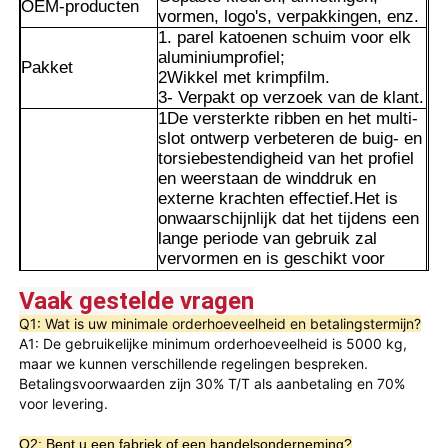
OEM-producten
vormen, logo's, verpakkingen, enz.
1. parel katoenen schuim voor elk
aluminiumprofiel;
Pakket
2Wikkel met krimpfilm.
3- Verpakt op verzoek van de klant.
1De versterkte ribben en het multi-
slot ontwerp verbeteren de buig- en
torsiebestendigheid van het profiel
en weerstaan de winddruk en
externe krachten effectief.Het is
onwaarschijnlijk dat het tijdens een
lange periode van gebruik zal
vervormen en is geschikt voor
gebruik als hoofdframe van deuren
Vaak gestelde vragen
en ramen of als onderdeel van
Thuis
gordijnmuren.
Q1: Wat is uw minimale orderhoeveelheid en betalingstermijn?
2. De op beide zijden gelegen
A1: De gebruikelijke minimum orderhoeveelheid is 5000 kg, 
trappen kunnen nauw aansluiten op
maar we kunnen verschillende regelingen bespreken. 
de rubberstroken en
Producten
Betalingsvoorwaarden zijn 30% T/T als aanbetaling en 70% 
hardwarecomponenten, waardoor
voor levering.
Voordelen
meerdere afdichtingslijnen worden
gevormd.vermindering van
Over ons
Q2: Bent u een fabriek of een handelsonderneming?