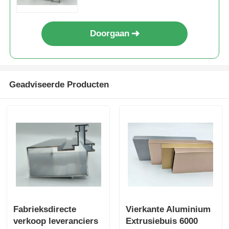
De Profielen van het aluminiumvenster
Doorgaan
Aluminium Deurprofielen
Geadviseerde Producten
Industriële aluminium-extrusie
Accessoires voor aluminiumprofielen
Openslaande raamprofielen
Gevelbekledingsprofielen
Fabrieksdirecte
Vierkante Aluminium
verkoop leveranciers
Extrusiebuis 6000
Gepolijst aluminium profiel