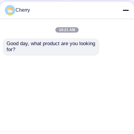
Cherry
10:21 AM
Good day, what product are you looking 
for?
Decoratieve
Op maat gemaakte
aluminium
6063 aluminium buis
vliesgevelprofiel
corrosiebestendige
rechthoekige
aluminium vierkante
Aanvraag sturen
Aanvraag sturen
geëxtrudeerde
buizen
aluminium vierkante
buisprofielen
Thuis
Ongeveer ons
Contacteer ons
Desktop Site
Sitemap
Privacybeleid