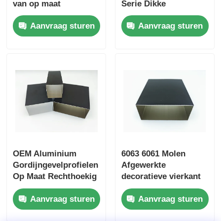
van op maat
Serie Dikke
gemaakte
Aluminium Buis
houten beëindig aluminiumprofielen
Aanvraag sturen
Aanvraag sturen
aluminiumprofielen
voor extrusie in
China
Profielen van aluminium
Aluminium extrusieprofielen voor warmteafvoeringen
OEM Aluminium
6063 6061 Molen
Gordijngevelprofielen
Afgewerkte
Op Maat Rechthoekig
decoratieve vierkant
6063 Aluminium Buis
aluminium buis,
Aanvraag sturen
Aanvraag sturen
rechthoekige
aluminium buis