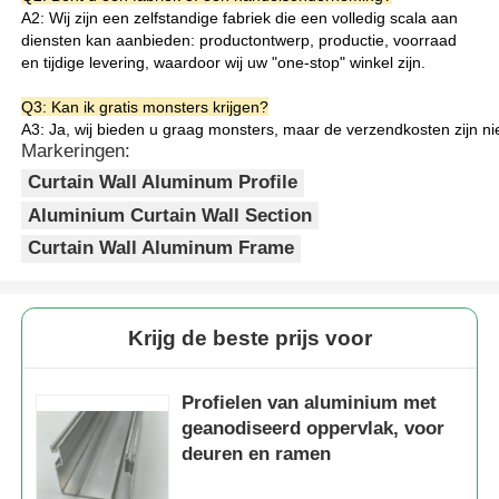
waterlekken en luchtconvectie.
A2: Wij zijn een zelfstandige fabriek die een volledig scala aan
3Het slotontwerp is compatibel met
diensten kan aanbieden: productontwerp, productie, voorraad
standaard hardware en
en tijdige levering, waardoor wij uw "one-stop" winkel zijn.
Fabriekstocht
afdichtingen, waardoor extra boren
niet nodig is.De installatie is
Q3: Kan ik gratis monsters krijgen?
efficiënt en handig voor latere
A3: Ja, wij bieden u graag monsters, maar de verzendkosten zijn ni
Kwaliteitscontrole
onderhoud en vervanging van
Markeringen:
onderdelen.
Curtain Wall Aluminum Profile
4Aluminiummaterialen kunnen voor
Neem contact met ons op
100% worden gerecycled, met een
Aluminium Curtain Wall Section
laag energieverbruik tijdens het
Curtain Wall Aluminum Frame
regeneratieproces, wat voldoet aan
Nieuws
de eisen van groene gebouwen en
duurzame ontwikkeling.
Krijg de beste prijs voor
Offerte Aanvragen
Profielen van aluminium met
Extrusiealuminiumprofielen
geanodiseerd oppervlak, voor
deuren en ramen
Aluminiumkeukenprofielen