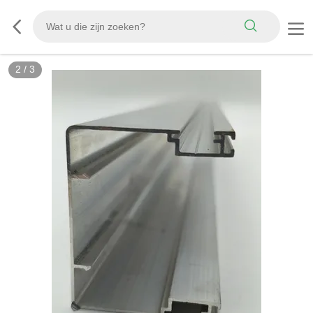
2
/
3