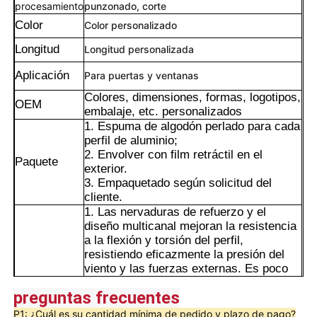
procesamiento
punzonado, corte
Color
Color personalizado
Longitud
Longitud personalizada
Aplicación
Para puertas y ventanas
Colores, dimensiones, formas, logotipos,
OEM
embalaje, etc. personalizados
1. Espuma de algodón perlado para cada
perfil de aluminio;
2. Envolver con film retráctil en el
Paquete
exterior.
3. Empaquetado según solicitud del
cliente.
1. Las nervaduras de refuerzo y el
Hogar
diseño multicanal mejoran la resistencia
a la flexión y torsión del perfil,
resistiendo eficazmente la presión del
viento y las fuerzas externas. Es poco
Productos
probable que se deforme durante un
preguntas frecuentes
largo período de uso y es adecuado para
su uso como marco principal de puertas
Acerca de nosotros
P1: ¿Cuál es su cantidad mínima de pedido y plazo de pago?