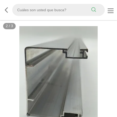
2
/
3