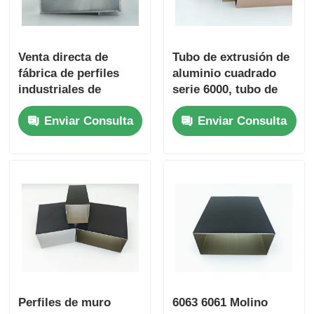
perfiles de aluminio del final de madera
Venta directa de
Tubo de extrusión de
fábrica de perfiles
aluminio cuadrado
Profiles de acabado de aluminio
industriales de
serie 6000, tubo de
extrusión de aluminio
aluminio grueso
Enviar Consulta
Enviar Consulta
al por mayor a bajo
Profiles de extrusión de disipadores de calor de alumin
precio
Perfiles de muro
6063 6061 Molino