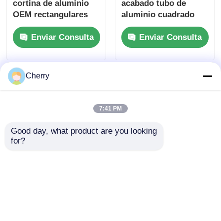
cortina de aluminio
acabado tubo de
OEM rectangulares
aluminio cuadrado
personalizados Tubo
decorativo, tubo de
Enviar Consulta
Enviar Consulta
de aluminio 6063
aluminio rectangular
Cherry
7:41 PM
Good day, what product are you looking 
for?
Profiles de pared de
Tubos cuadrados de
cortina de aluminio
aluminio 6063
decorativo
personalizados,
Rectangulares
resistentes a la
Enviar Consulta
Enviar Consulta
Profiles de tubos
corrosión