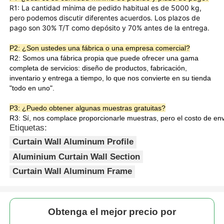
y ventanas o como componentes de
R1: La cantidad mínima de pedido habitual es de 5000 kg, 
muros cortina.
pero podemos discutir diferentes acuerdos. Los plazos de 
2. Las ranuras escalonadas en ambos
pago son 30% T/T como depósito y 70% antes de la entrega.
Visita a la fábrica
lados pueden ajustarse estrechamente
con las tiras de goma y los componentes
P2: ¿Son ustedes una fábrica o una empresa comercial?
de hardware, formando múltiples líneas
R2: Somos una fábrica propia que puede ofrecer una gama
Control de calidad
de sellado. Esto mejora
completa de servicios: diseño de productos, fabricación,
significativamente las propiedades de
inventario y entrega a tiempo, lo que nos convierte en su tienda
Ventajas
estanqueidad y hermeticidad, reduciendo
"todo en uno".
Contáctenos
las fugas de agua y la convección de
aire.
P3: ¿Puedo obtener algunas muestras gratuitas?
3. El diseño de la ranura es compatible
R3: Sí, nos complace proporcionarle muestras, pero el costo de enví
Noticias
con hardware y sellos estándar,
Etiquetas:
eliminando la necesidad de
Curtain Wall Aluminum Profile
perforaciones adicionales. La instalación
es eficiente y conveniente para el
Solicitar una cotización
Aluminium Curtain Wall Section
mantenimiento posterior y el reemplazo
Curtain Wall Aluminum Frame
de componentes.
4. Los materiales de aluminio pueden
Perfiles de aluminio de extrusión
reciclarse al 100%, con bajo consumo
de energía durante el proceso de
Obtenga el mejor precio por
regeneración, lo que cumple con los
Perfiles de cocina de aluminio