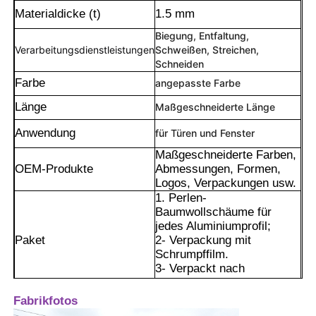
Materialdicke (t)
1.5 mm
Biegung, Entfaltung,
Verarbeitungsdienstleistungen
Schweißen, Streichen,
Schneiden
Farbe
angepasste Farbe
Länge
Maßgeschneiderte Länge
Anwendung
für Türen und Fenster
Maßgeschneiderte Farben,
OEM-Produkte
Abmessungen, Formen,
Logos, Verpackungen usw.
1. Perlen-
Baumwollschäume für
Heim
jedes Aluminiumprofil;
Paket
2- Verpackung mit
Schrumpffilm.
Produkte
3- Verpackt nach
Kundenwunsch.
1Die spezielle
Fabrikfotos
Fastenkonstruktion und die
Über uns