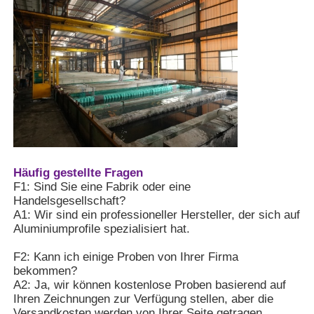
Recycling beträgt nur 5%
des Energieverbrauchs für
die Herstellung von neuem
Aluminiumfenster-Profile
Aluminium.die den
Konzepten "grüne
Gebäude" und
Aluminium-Türprofile
"kreisförmige Wirtschaft"
entspricht.
4Die Oberfläche kann auf
Industriealuminium-Extrusion
verschiedene Arten
behandelt werden, mit
reichen Farben und feiner
Zubehör für Aluminiumprofile
Textur.
Häufig gestellte Fragen
F1: Sind Sie eine Fabrik oder eine
Handelsgesellschaft?
Flügelfensterprofile
A1: Wir sind ein professioneller Hersteller, der sich auf
Aluminiumprofile spezialisiert hat.
F2: Kann ich einige Proben von Ihrer Firma
Fassadenprofile
bekommen?
A2: Ja, wir können kostenlose Proben basierend auf
Ihren Zeichnungen zur Verfügung stellen, aber die
Poliertes Aluminiumprofil
Versandkosten werden von Ihrer Seite getragen.