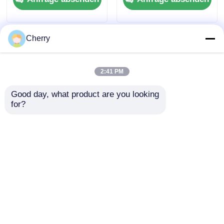
Cherry
2:41 PM
Good day, what product are you looking 
for?
Industriezweckprofile
Hochwertige Tür- und
aus Aluminium für
Fenster-
die Extrusion von
Aluminiumprofile,
Maschinen
kundenspezifische
Anfrage absenden
Anfrage absenden
chinesische
Aluminiumprofile,
Lieferant von
Aluminiumtürprofilen
Startseite
Über uns
Kontakt
Desktop Site