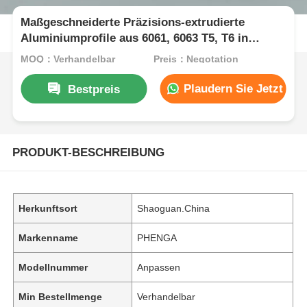
Maßgeschneiderte Präzisions-extrudierte
Aluminiumprofile aus 6061, 6063 T5, T6 in
Sonderformen für industrielle Anwendungen
MOQ：Verhandelbar
Preis：Negotation
Plaudern Sie Jetzt
Bestpreis
PRODUKT-BESCHREIBUNG
Herkunftsort
Shaoguan.China
Markenname
PHENGA
Modellnummer
Anpassen
Min Bestellmenge
Verhandelbar