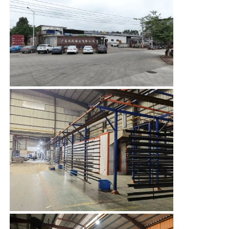
verstärkten Rippen
ermöglichen eine effiziente
Spannungsdispersion und
Werksbesichtigung
bieten eine starke
Widerstandsfähigkeit
gegen Winddruck und
Qualitätskontrolle
Verformung.
2Das
Extrusionsgussverfahren
Kontaktieren Sie uns
kann komplexe
Querschnitte erzielen und
die funktionalen
Neuigkeiten
Anforderungen
verschiedener Szenarien
wie Türen und Fenster,
Angebot anfordern
Rahmen und Dekorationen
Vorteile
genau erfüllen.
3Aluminium ist ein hoch
recycelbares Metall mit
Extrusionsaluminiumprofile
einer Recyclingrate von
mehr als 95%. Der
Energieverbrauch für das
Aluminium Küchenprofile