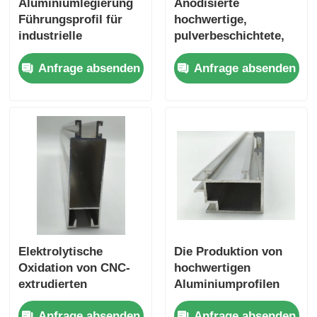
Aluminiumlegierung
Anodisierte
Führungsprofil für
hochwertige,
industrielle
pulverbeschichtete,
Schmelzöfen - 6063
extrudierte
Anfrage absenden
Anfrage absenden
extrudiert und
Aluminiumprofile aus
zugeschnitten -
6061 und 6063.
Silberweiß
quadratisch T3-T8
Elektrolytische
Die Produktion von
Oxidation von CNC-
hochwertigen
extrudierten
Aluminiumprofilen
Aluminiumprofilen
mit ausgezeichneter
Anfrage absenden
Anfrage absenden
für Industriezwecke
Oberflächenbehandlung.