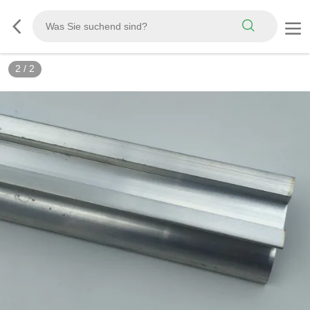
2
/
2