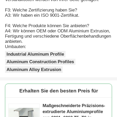
F3: Welche Zertifizierung haben Sie?
hölzernes Endaluminiumprofile
A3: Wir haben ein ISO 9001-Zertifikat.
F4: Welche Produkte können Sie anbieten?
Profile aus Aluminium
A4: Wir können OEM oder ODM Aluminium Extrusion,
Fertigung und verschiedene Oberflächenbehandlungen
anbieten.
Profile für die Extrusion von Aluminium-Wärmespender
Umbauten:
Industrial Aluminum Profile
Aluminum Construction Profiles
Aluminum Alloy Extrusion
Erhalten Sie den besten Preis für
Maßgeschneiderte Präzisions-
extrudierte Aluminiumprofile