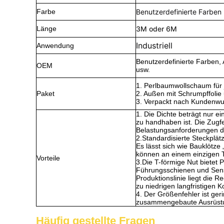
Farbe
Benutzerdefinierte Farben
Länge
3M oder 6M
Industriell
Anwendung
Benutzerdefinierte Farben
OEM
usw.
1. Perlbaumwollschaum für 
Paket
2. Außen mit Schrumpffolie
3. Verpackt nach Kundenwu
1. Die Dichte beträgt nur ei
zu handhaben ist. Die Zugf
Belastungsanforderungen d
2.Standardisierte Steckplät
Es lässt sich wie Bauklöt
können an einem einzigen T
Vorteile
3.Die T-förmige Nut bietet 
Führungsschienen und Sens
Produktionslinie liegt die
zu niedrigen langfristigen K
4. Der Größenfehler ist g
zusammengebaute Ausrüstung
Häufig gestellte Fragen