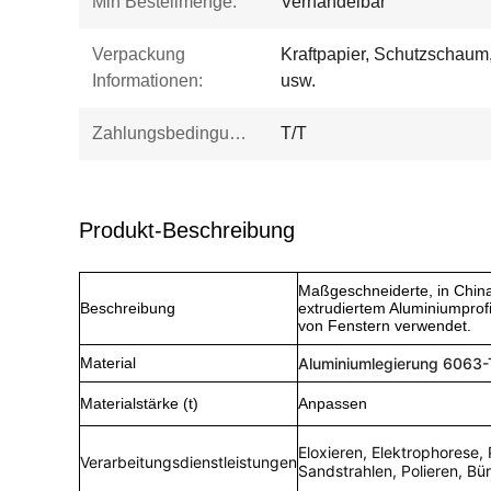
Min Bestellmenge:
Verhandelbar
Verpackung
Kraftpapier, Schutzschaum,
Informationen:
usw.
Zahlungsbedingungen:
T/T
Produkt-Beschreibung
Maßgeschneiderte, in China
Beschreibung
extrudiertem Aluminiumprof
von Fenstern verwendet.
Material
Aluminiumlegierung 6063
Materialstärke (t)
Anpassen
Eloxieren, Elektrophorese,
Verarbeitungsdienstleistungen
Sandstrahlen, Polieren, Bürs