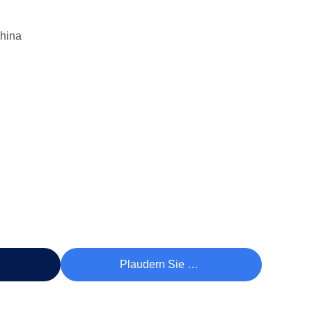
hina
reis
Plaudern Sie Jetzt