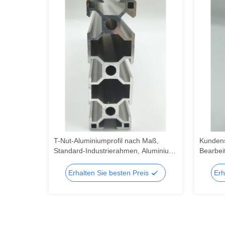
il
T-Nut-Aluminiumprofil nach Maß,
Kundens
Standard-Industrierahmen, Aluminium-
Bearbei
örper
Schiene, T-Nut-Leiste, Zuschnitt- und
Schneid
Biegeservice
Stanzen
is
Erhalten Sie besten Preis
Erh
Strangp