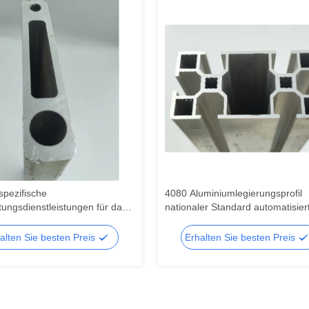
pezifische
4080 Aluminiumlegierungsprofil
tungsdienstleistungen für das
nationaler Standard automatisier
en, Biegen, Schweißen und
Montagelinienrahmen industrielle
 von Aluminium-
Aluminiumprofilhersteller Verarbe
alten Sie besten Preis
Erhalten Sie besten Preis
ressprofilen