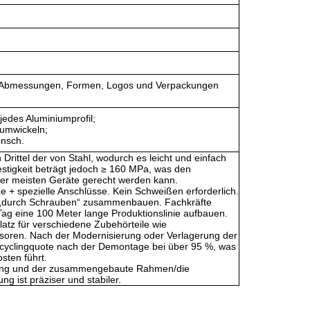
, Abmessungen, Formen, Logos und Verpackungen
jedes Aluminiumprofil;
 umwickeln;
nsch.
n Drittel der von Stahl, wodurch es leicht und einfach
estigkeit beträgt jedoch ≥ 160 MPa, was den
er meisten Geräte gerecht werden kann.
ze + spezielle Anschlüsse. Kein Schweißen erforderlich.
ze „durch Schrauben“ zusammenbauen. Fachkräfte
ag eine 100 Meter lange Produktionslinie aufbauen.
Platz für verschiedene Zubehörteile wie
oren. Nach der Modernisierung oder Verlagerung der
 Recyclingquote nach der Demontage bei über 95 %, was
osten führt.
ering und der zusammengebaute Rahmen/die
 ist präziser und stabiler.