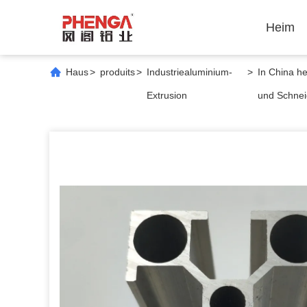
Heim
Haus
>
produits
>
Industriealuminium-
>
In China h
Extrusion
und Schnei