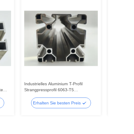
Industrielles Aluminium T-Profil
4080 V-Schli
te
Strangpressprofil 6063-T5
schwarze an
r
pulverbeschichtet Tür Heizkörper
Aluminium-Ex
itung
Werkbank Biegen Schneiden
industrielle
Erhalten Sie besten Preis
Erhalte
Verarbeitung