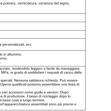
 a polvere, verniciatura, venatura del legno,
i personalizzati, ecc.
o in alluminio;
erno;
.
l'acciaio, rendendolo leggero e facile da maneggiare.
 MPa, in grado di soddisfare i requisiti di carico della
 speciali. Nessuna saldatura richiesta. Può essere
Operai qualificati possono assemblare una linea di
re vari accessori come guide e sensori. Dopo
a di produzione, il tasso di riciclaggio dopo lo
 bassi costi a lungo termine.
aio/l'apparecchiatura assemblati sono più precisi e