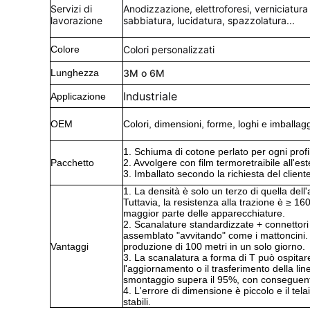
Servizi di
Anodizzazione, elettroforesi, verniciatura
lavorazione
sabbiatura, lucidatura, spazzolatura...
Colore
Colori personalizzati
Lunghezza
3M o 6M
Industriale
Applicazione
OEM
Colori, dimensioni, forme, loghi e imballagg
1. Schiuma di cotone perlato per ogni profil
Pacchetto
2. Avvolgere con film termoretraibile all'est
3. Imballato secondo la richiesta del cliente
1. La densità è solo un terzo di quella del
Tuttavia, la resistenza alla trazione è ≥ 160
maggior parte delle apparecchiature.
2. Scanalature standardizzate + connettori
assemblato "avvitando" come i mattoncini. 
Vantaggi
produzione di 100 metri in un solo giorno.
3. La scanalatura a forma di T può ospita
l'aggiornamento o il trasferimento della line
smontaggio supera il 95%, con conseguenti
4. L'errore di dimensione è piccolo e il tel
stabili.