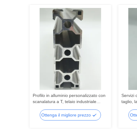
er
Profilo in alluminio personalizzato con
Servizi 
in polvere
scanalatura a T, telaio industriale
taglio, 
voro di
standard, guida in alluminio, taglio e
stampagg
ione
piegatura di strisce a T
estrusi
zo
Ottenga il migliore prezzo
Ott