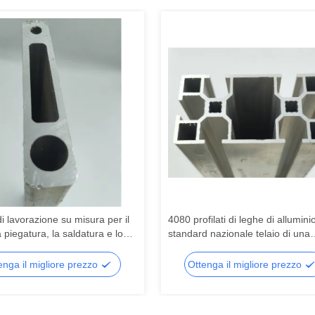
di lavorazione su misura per il
4080 profilati di leghe di allumini
la piegatura, la saldatura e lo
standard nazionale telaio di una
io di profili di alluminio
catena di montaggio automatizza
profilati di alluminio industriali
enga il migliore prezzo
Ottenga il migliore prezzo
fabbricante di lavorazione