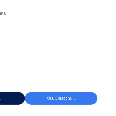
ina
ezzo
Ora Chiacchieri