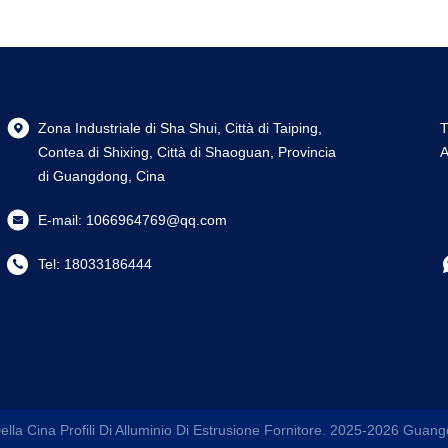
Zona Industriale di Sha Shui, Città di Taiping,
T
Contea di Shixing, Città di Shaoguan, Provincia
A
di Guangdong, Cina
E-mail:
1066964769@qq.com
Tel:
18033186444
lla Cina Profili Di Alluminio Di Estrusione Fornitore. 2025-2026
Guangd