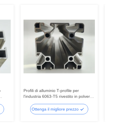
o
Profili di alluminio T-profile per
Guide linea
l'industria 6063-T5 rivestito in polvere
scanalature a
ta
di porta radiatore banco di lavoro di
neri, profili
piegatura di taglio di lavorazione
CNC, profili 
Ottenga il migliore prezzo
Ottenga