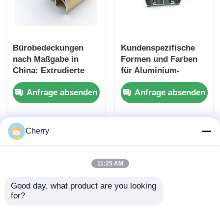
Bürobedeckungen
Kundenspezifische
nach Maßgabe in
Formen und Farben
China: Extrudierte
für Aluminium-
Glaspartitionen mit
Extrusionsprofile für
Anfrage absenden
Anfrage absenden
Aluminiumprofilen.
Fenster und Türen
Cherry
11:25 AM
Good day, what product are you looking 
for?
6063 ist ein aus China
Hochwertiger