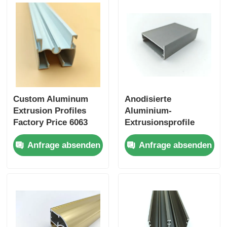
Custom Aluminum
Anodisierte
Extrusion Profiles
Aluminium-
Factory Price 6063
Extrusionsprofile
Aluminum Extrusion
sind spezialisiert auf
Anfrage absenden
Anfrage absenden
Supplier
die Anpassung
extrudierter
Aluminiumprofile für
Küchenschränke.