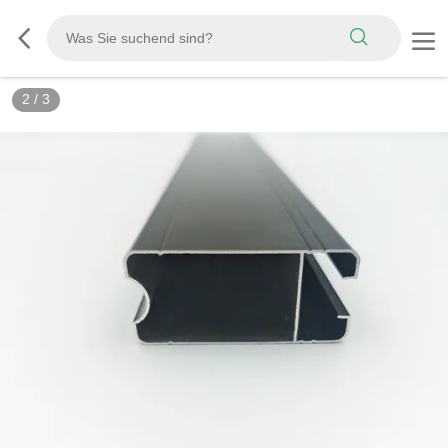
2
/
3