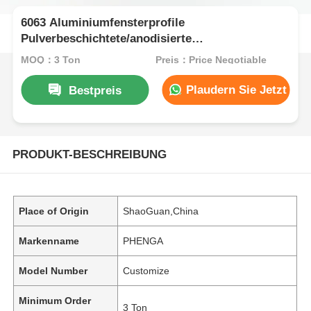
6063 Aluminiumfensterprofile
Pulverbeschichtete/anodisierte
Aluminiumprofile Hersteller
MOQ：3 Ton
Preis：Price Negotiable
Plaudern Sie Jetzt
Bestpreis
PRODUKT-BESCHREIBUNG
Place of Origin
ShaoGuan,China
Markenname
PHENGA
Model Number
Customize
Minimum Order
3 Ton