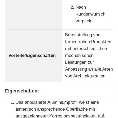
Nach
Aluminiumfenster-Profile
Kundenwunsch
verpackt.
Aluminium-Türprofile
Bereitstellung von
farbenfrohen Produkten
Industriealuminium-Extrusion
mit unterschiedlichen
Vorteile/Eigenschaften
mechanischen
Leistungen zur
Zubehör für Aluminiumprofile
Anpassung an alle Arten
von Architekturstilen
Flügelfensterprofile
Eigenschaften:
Fassadenprofile
Das anodisierte Aluminiumprofil weist eine
ästhetisch ansprechende Oberfläche mit
Poliertes Aluminiumprofil
ausgezeichneter Korrosionsbeständigkeit auf.