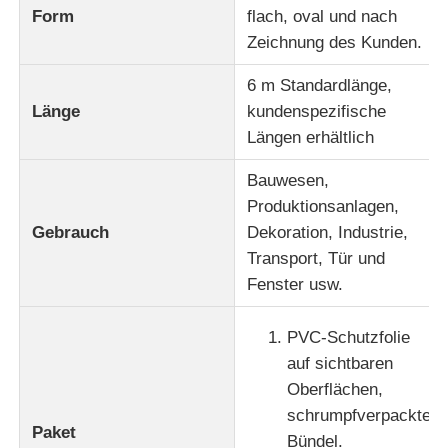
Form
flach, oval und nach
Zeichnung des Kunden.
Werksbesichtigung
6 m Standardlänge,
Länge
kundenspezifische
Qualitätskontrolle
Längen erhältlich
Bauwesen,
Kontaktieren Sie uns
Produktionsanlagen,
Gebrauch
Dekoration, Industrie,
Neuigkeiten
Transport, Tür und
Fenster usw.
Angebot anfordern
PVC-Schutzfolie
auf sichtbaren
Extrusionsaluminiumprofile
Oberflächen,
schrumpfverpackte
Paket
Aluminium Küchenprofile
Bündel.