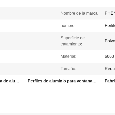
Nombre de la marca:
PHE
nombre:
Perfi
Superficie de
Polvo
tratamiento:
Material:
6063 
Tamaño:
Requs
6063 perfiles de la ventana de aluminio
Perfiles de aluminio para ventanas con recubrimiento en polvo