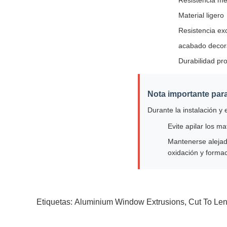
Resistencia me
Material ligero
Resistencia exc
acabado decora
Durabilidad pr
Nota importante para
Durante la instalación y
Evite apilar los m
Mantenerse aleja
oxidación y forma
Etiquetas:
Aluminium Window Extrusions
,
Cut To Le