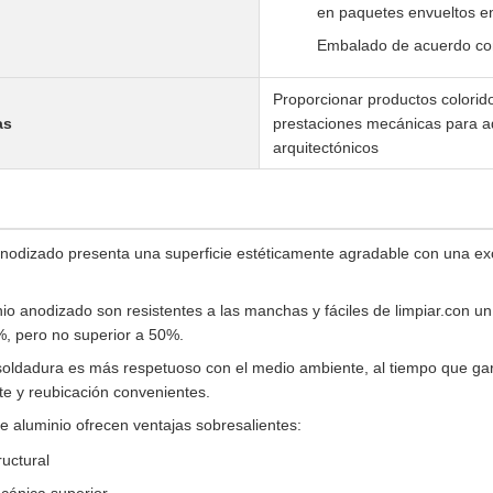
en paquetes envueltos en 
Embalado de acuerdo con l
Proporcionar productos colorid
as
prestaciones mecánicas para ad
arquitectónicos
 anodizado presenta una superficie estéticamente agradable con una exc
nio anodizado son resistentes a las manchas y fáciles de limpiar.con u
%, pero no superior a 50%.
soldadura es más respetuoso con el medio ambiente, al tiempo que gara
te y reubicación convenientes.
e aluminio ofrecen ventajas sobresalientes:
ructural