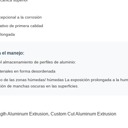
cánica superior
epcional a la corrosión
tivo de primera calidad
olongada
 el manejo:
 el almacenamiento de perfiles de aluminio:
ateriales en forma desordenada
do de las zonas húmedas/ húmedas La exposición prolongada a la hu
ción de manchas oscuras en las superficies.
ngth Aluminum Extrusion
,
Custom Cut Aluminum Extrusion