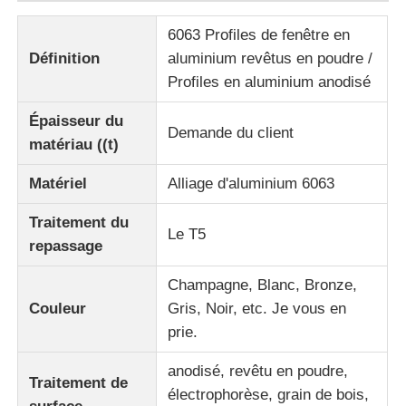
6063 Profiles de fenêtre en
Définition
aluminium revêtus en poudre /
Profiles en aluminium anodisé
Épaisseur du
Demande du client
matériau ((t)
Matériel
Alliage d'aluminium 6063
Traitement du
Le T5
repassage
Champagne, Blanc, Bronze,
Maison
Couleur
Gris, Noir, etc. Je vous en
prie.
Produits
anodisé, revêtu en poudre,
Traitement de
électrophorèse, grain de bois,
À propos de nous