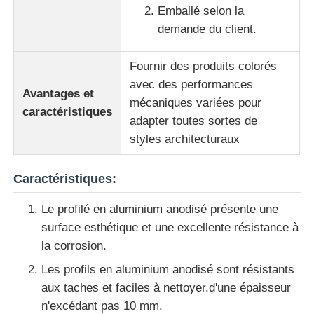
Emballé selon la
demande du client.
Profils de fenêtre en aluminium
Fournir des produits colorés
Profiles de porte en aluminium
avec des performances
Avantages et
mécaniques variées pour
caractéristiques
adapter toutes sortes de
Extrusion industrielle de l'aluminium
styles architecturaux
Accessoires pour profilés en aluminium
Caractéristiques:
Le profilé en aluminium anodisé présente une
Profils de fenêtres à battants
surface esthétique et une excellente résistance à
la corrosion.
Profilés de façade rideau
Les profils en aluminium anodisé sont résistants
aux taches et faciles à nettoyer.d'une épaisseur
Profilé en aluminium poli
n'excédant pas 10 mm.