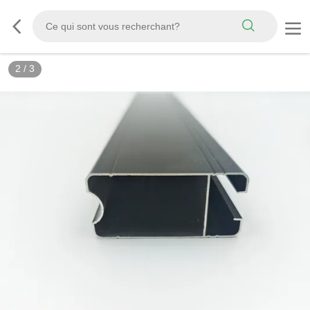
2
/
3