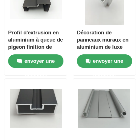
Profil d'extrusion en
Décoration de
aluminium à queue de
panneaux muraux en
pigeon finition de
aluminium de luxe
broyeur intégrée 0,8
pour la décoration
envoyer une
envoyer une
mm-3,0 mm pour
intérieure haut de
couper / plier
gamme dans
demande
demande
l'industrie hôtelière