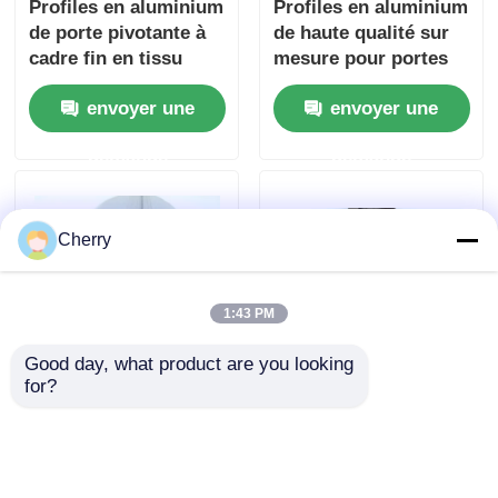
Profiles en aluminium
Profiles en aluminium
de porte pivotante à
de haute qualité sur
cadre fin en tissu
mesure pour portes
d'aluminium à
coulissantes de
envoyer une
envoyer une
extrusion par choc
garde-robe et rails
inférieurs pour portes
demande
demande
coulissantes de
garde-robe
Cherry
1:43 PM
Good day, what product are you looking 
for?
Profil d'arc en alliage
Profilés
d'aluminium anodisé
anodisés/alumine
courbé extrudé pour
brillants, brillants,
armoires ronds de
teints, anodisés, pour
envoyer une
envoyer une