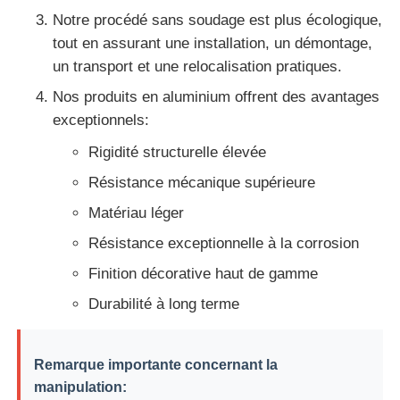
Notre procédé sans soudage est plus écologique,
tout en assurant une installation, un démontage,
profils en aluminium de finition du bois
un transport et une relocalisation pratiques.
Nos produits en aluminium offrent des avantages
Profiles de garniture en aluminium
exceptionnels:
Rigidité structurelle élevée
Profiles d'extrusion de dissipateur de chaleur en alumi
Résistance mécanique supérieure
Matériau léger
Résistance exceptionnelle à la corrosion
Finition décorative haut de gamme
Durabilité à long terme
Remarque importante concernant la
manipulation: