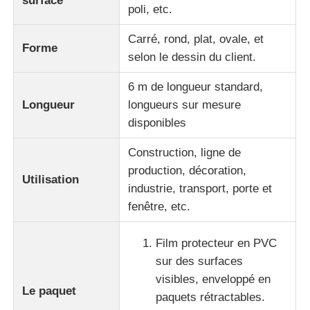
surface
poli, etc.
Carré, rond, plat, ovale, et
Visite de l'usine
Forme
selon le dessin du client.
Contrôle de qualité
6 m de longueur standard,
Longueur
longueurs sur mesure
disponibles
Contactez-nous
Construction, ligne de
production, décoration,
Nouvelles
Utilisation
industrie, transport, porte et
fenêtre, etc.
Demandez un devis
Film protecteur en PVC
Profils en aluminium d'extrusion
sur des surfaces
visibles, enveloppé en
Le paquet
paquets rétractables.
Profiles de cuisine en aluminium