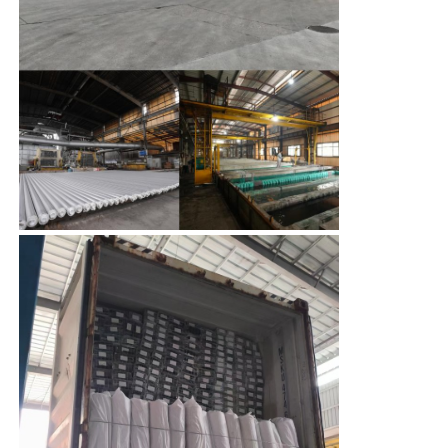
instalación y el transporte mucho más
fácil.
2.A través de la aleación y el moldeado
Perfiles de la ventana de aluminio
por extrusión, puede cumplir con los
requisitos de presión de resistencia al
viento y carga de la construcción.,lo que
Perfiles de Puertas de Aluminio
Ventajas
hace que sea más seguro resistir los
tifones fuertes.
3Una película densa de óxido de aluminio
Extrusión industrial de aluminio
se formará naturalmente en la superficie,
lo que la hace resistente a la humedad, a
la lluvia ácida y a los ambientes de
Accesorios de perfiles de aluminio
niebla de sal costera, y no se oxidará.
4La superficie puede ser tratada con
procesos tales como anodización,
Perfiles de ventana abatible
recubrimiento en polvo y pintura, lo que
resulta en una amplia gama de colores y
una textura de alta calidad.
Perfiles de Muro Cortina
Profile de aluminio pulido