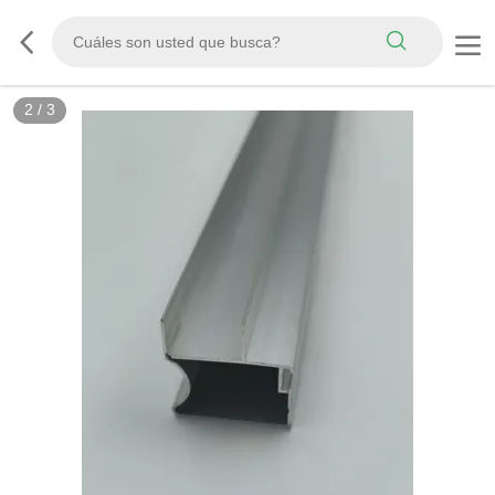
2
/
3