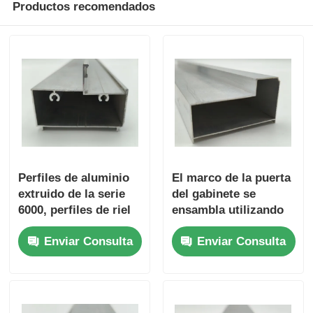
Productos recomendados
Perfiles de aluminio
El marco de la puerta
extruido de la serie
del gabinete se
6000, perfiles de riel
ensambla utilizando
inferior para puertas
aluminio extruido
Enviar Consulta
Enviar Consulta
correderas y
para el marco de la
plegables de aleación
puerta del gabinete.
de aluminio