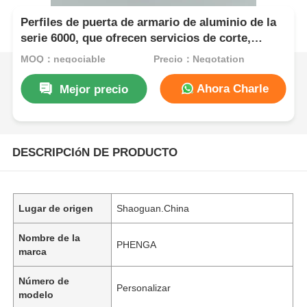
Perfiles de puerta de armario de aluminio de la
serie 6000, que ofrecen servicios de corte,
adecuados para aplicaciones de ventanas y
MOQ：negociable
Precio：Negotation
puertas, de acuerdo con las normas europeas
Ahora Charle
Mejor precio
DESCRIPCIóN DE PRODUCTO
Lugar de origen
Shaoguan.China
Nombre de la
PHENGA
marca
Número de
Personalizar
modelo