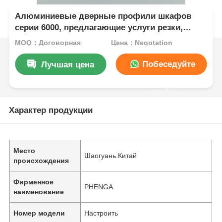
Алюминиевые дверные профили шкафов
серии 6000, предлагающие услуги резки,
подходящие для применения в окнах и
MOQ：Договорная
Цена：Negotation
дверях, в соответствии с европейскими
стандартами
Побеседуйте
Лучшая цена
теперь
Характер продукции
Место
Шаогуань.Китай
происхождения
Фирменное
PHENGA
наименование
Номер модели
Настроить