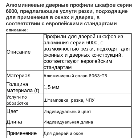
Алюминиевые дверные профили шкафов серии
6000, предлагающие услуги резки, подходящие
для применения в окнах и дверях, в
соответствии с европейскими стандартами
описание:
Профили для дверей шкафов из
алюминия серии 6000, с
возможностью резки, подходят для
Описание
оконных и дверных конструкций,
соответствуют европейским
стандартам
Материал
Алюминиевый сплав 6063-T5
Толщина
1,5 мм
материала (t)
Услуги по
Дом
Штамповка, резка, ЧПУ
обработке
Цвет
Индивидуальный цвет
Продукция
Длина
Индивидуальная длина
Применение
Для дверей и окон
О нас