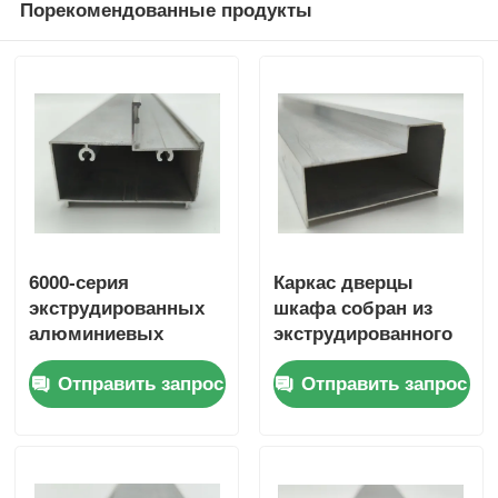
Порекомендованные продукты
6000-серия
Каркас дверцы
экструдированных
шкафа собран из
алюминиевых
экструдированного
профилей, профили
алюминия для
Отправить запрос
Отправить запрос
нижних
каркаса дверцы
направляющих для
шкафа.
раздвижных и
складных дверей из
алюминиевого