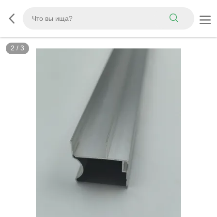
2
/
3