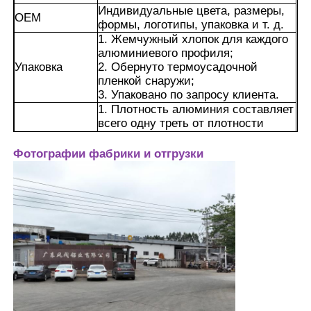
Индивидуальные цвета, размеры,
OEM
формы, логотипы, упаковка и т. д.
1. Жемчужный хлопок для каждого
Экскурсия по фабрике
алюминиевого профиля;
Упаковка
2. Обернуто термоусадочной
пленкой снаружи;
Контроль качества
3. Упаковано по запросу клиента.
1. Плотность алюминия составляет
всего одну треть от плотности
Связаться с нами
стали. Это значительно снижает
вес зданий и дверей/окон,
Фотографии фабрики и отгрузки
уменьшает нагрузку на фундамент,
Новости
а также облегчает установку и
транспортировку.
2. Благодаря легированию и
Запросить расценки
экструзионному формованию он
может соответствовать
требованиям к ветровому
Экструзия алюминиевых профилей
давлению и несущей способности
зданий. Класс ветрового давления
может достигать 9-го уровня
национального стандарта, что
Алюминиевые кухонные профили