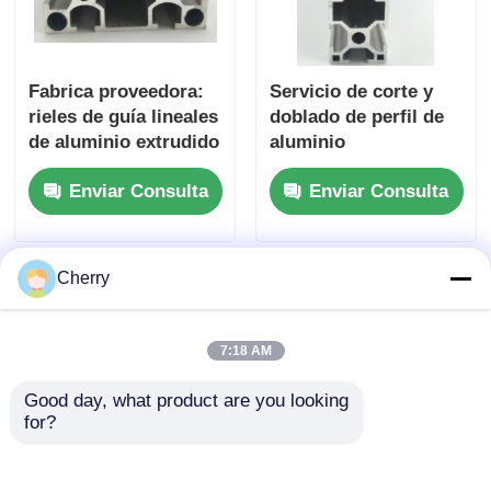
Fabrica proveedora:
Servicio de corte y
rieles de guía lineales
doblado de perfil de
de aluminio extrudido
aluminio
de perfiles
personalizado con
Enviar Consulta
Enviar Consulta
industriales de la
ranura en T, marco
serie 6063 y 3060,
industrial estándar,
adecuados para
riel de aluminio, tira
marcos de equipos de
de pista en T
Cherry
mesa de trabajo
7:18 AM
Good day, what product are you looking 
for?
Servicios de
Profile de aleación de