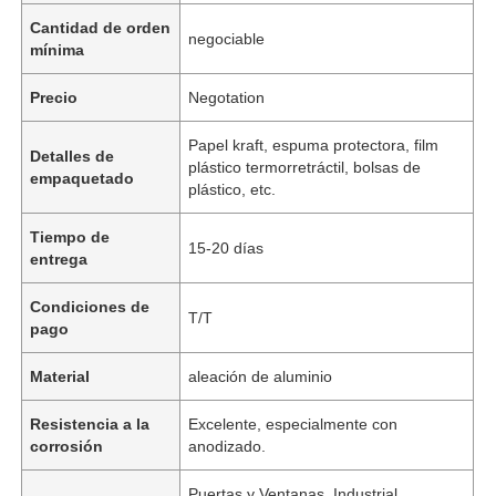
Cantidad de orden
negociable
mínima
Precio
Negotation
Papel kraft, espuma protectora, film
Detalles de
plástico termorretráctil, bolsas de
empaquetado
plástico, etc.
Tiempo de
15-20 días
entrega
Condiciones de
T/T
pago
Material
aleación de aluminio
Resistencia a la
Excelente, especialmente con
corrosión
anodizado.
Puertas y Ventanas, Industrial,