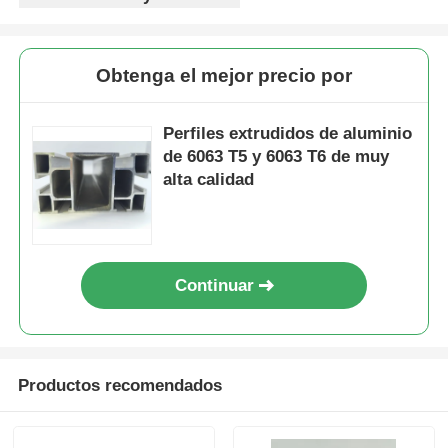
Perfiles de la ventana de aluminio
Obtenga el mejor precio por
Perfiles de Puertas de Aluminio
Perfiles extrudidos de aluminio
de 6063 T5 y 6063 T6 de muy
alta calidad
Extrusión industrial de aluminio
Accesorios de perfiles de aluminio
Continuar
Perfiles de ventana abatible
Perfiles de Muro Cortina
Productos recomendados
Profile de aluminio pulido