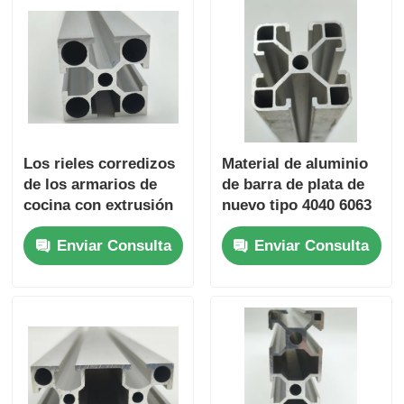
perfiles de aluminio del final de madera
Profiles de acabado de aluminio
Profiles de extrusión de disipadores de calor de alumin
Los rieles corredizos
Material de aluminio
de los armarios de
de barra de plata de
cocina con extrusión
nuevo tipo 4040 6063
de perfiles de
T5 perfiles de
Enviar Consulta
Enviar Consulta
aluminio de la serie
aluminio hechos a
6000 hechos a medida
medida en China,
fabricados en China
perfiles de aleación
se utilizan para
de aluminio
doblar y cortar
extrudidos
ventanas.