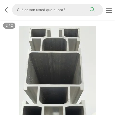
2
/
2