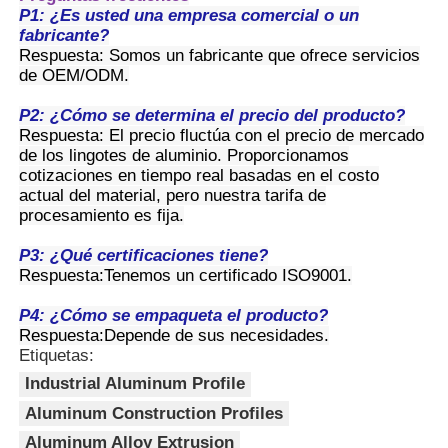
pesada y soportes de líneas de montaje
P1: ¿Es usted una empresa comercial o un
grandes.
fabricante?
2. El diseño de múltiples ranuras no solo
Respuesta: Somos un fabricante que ofrece servicios
Visita a la fábrica
es adecuado para conexiones de alta
de OEM/ODM.
resistencia, sino que también reserva
más espacio para el cableado y la
P2: ¿Cómo se determina el precio del producto?
Control de calidad
instalación de accesorios. Después del
Respuesta: El precio fluctúa con el precio de mercado
empalme, la estructura es más estable.
de los lingotes de aluminio. Proporcionamos
Ventajas
3. Fabricado con aleación de aluminio y
cotizaciones en tiempo real basadas en el costo
Contáctenos
magnesio y tratado con una superficie
actual del material, pero nuestra tarifa de
oxidada, tiene una excelente resistencia
procesamiento es fija.
a la corrosión y a la deformación, y
Noticias
puede mantener su rendimiento incluso
P3: ¿Qué certificaciones tiene?
cuando se utiliza durante mucho tiempo
Respuesta:
Tenemos un certificado ISO9001.
en entornos complejos como talleres y
Solicitar una cotización
exteriores.
P4: ¿Cómo se empaqueta el producto?
4. Aunque es un perfil de alta
Respuesta:
Depende de sus necesidades.
resistencia, el diseño modular aún
Etiquetas:
admite el ajuste de la estructura del
Perfiles de aluminio de extrusión
Industrial Aluminum Profile
marco en la etapa posterior, lo que
permite la modificación parcial sin
Aluminum Construction Profiles
desmontaje a gran escala.
Perfiles de cocina de aluminio
Aluminum Alloy Extrusion