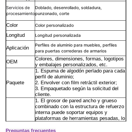
Servicios de
Doblado, desenrollado, soldadura,
procesamiento
punzonado, corte
Color
Color personalizado
Longitud
Longitud personalizada
Perfiles de aluminio para muebles, perfiles
Aplicación
para puertas correderas de armarios
Colores, dimensiones, formas, logotipos
OEM
y embalajes personalizados, etc.
1. Espuma de algodón perlado para cada
perfil de aluminio;
Paquete
2. Envolver con film retráctil exterior;
3. Empaquetado según la solicitud del
Hogar
cliente.
1. El grosor de pared ancho y grueso
combinado con la estructura de refuerzo
Productos
interna puede soportar equipos y
plataformas de herramientas pesadas, lo
que lo hace adecuado para requisitos de
alta carga, como marcos de maquinaria
Acerca de nosotros
Preguntas frecuentes