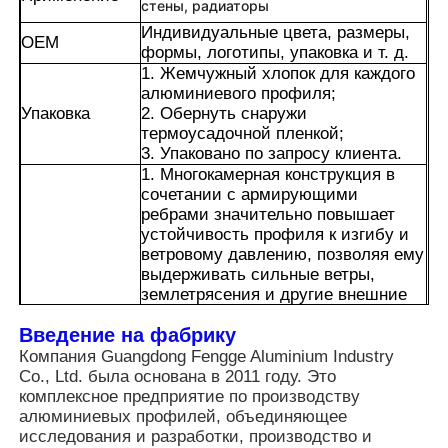
стены, радиаторы
Индивидуальные цвета, размеры,
OEM
формы, логотипы, упаковка и т. д.
Экскурсия по фабрике
1. Жемчужный хлопок для каждого
алюминиевого профиля;
Упаковка
2. Обернуть снаружи
Контроль качества
термоусадочной пленкой;
3. Упаковано по запросу клиента.
1. Многокамерная конструкция в
Связаться с нами
сочетании с армирующими
ребрами значительно повышает
устойчивость профиля к изгибу и
Новости
ветровому давлению, позволяя ему
выдерживать сильные ветры,
землетрясения и другие внешние
Запросить расценки
воздействия, тем самым
Введение на фабрику
обеспечивая безопасность здания.
2. Поверхность алюминиевого
Компания Guangdong Fengge Aluminium Industry
сплава прошла анодирование /
Экструзия алюминиевых профилей
Co., Ltd. была основана в 2011 году. Это
покраску, что предотвращает
комплексное предприятие по производству
ржавчину и коррозию. Он может
алюминиевых профилей, объединяющее
сохранять свой внешний вид и
исследования и разработки, производство и
Алюминиевые кухонные профили