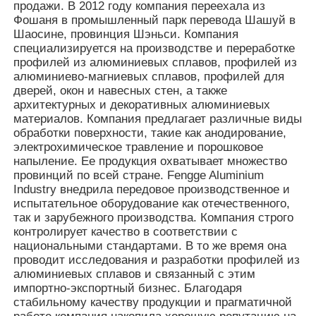
производительность в течение
продажи. В 2012 году компания переехала из
длительного времени даже в
Фошаня в промышленный парк перевода Шашуй в
суровых условиях, таких как
Шаосине, провинция Шэньси. Компания
Профили алюминиевого окна
Преимущества
прибрежные районы и районы с
специализируется на производстве и переработке
кислотными дождями.
профилей из алюминиевых сплавов, профилей из
3. Алюминиевый сплав может быть
алюминиево-магниевых сплавов, профилей для
Алюминиевые дверные профили
переработан и сохраняет
дверей, окон и навесных стен, а также
относительно высокую остаточную
архитектурных и декоративных алюминиевых
стоимость после утилизации. Это
материалов. Компания предлагает различные виды
Промышленная экструзия алюминия
соответствует концепциям
обработки поверхности, такие как анодирование,
«зеленого строительства» и
электрохимическое травление и порошковое
устойчивого развития, и не
напыление. Ее продукция охватывает множество
Аксессуары из алюминиевого профиля
вызывает загрязнения
провинций по всей стране. Fengge Aluminium
строительными отходами.
Industry внедрила передовое производственное и
4. Алюминий имеет низкую
испытательное оборудование как отечественного,
плотность, его вес составляет
Створчатые оконные профили
так и зарубежного производства. Компания строго
всего 1/3 от веса стали. Это
контролирует качество в соответствии с
снижает нагрузку на здания,
национальными стандартами. В то же время она
облегчает транспортировку и
проводит исследования и разработки профилей из
Профили навесных стен
монтаж, а также снижает
алюминиевых сплавов и связанный с этим
требования к конструкции стен.
импортно-экспортный бизнес. Благодаря
стабильному качеству продукции и прагматичной
Полированный алюминиевый профиль