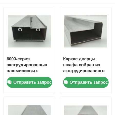
6000-серия
Каркас дверцы
экструдированных
шкафа собран из
алюминиевых
экструдированного
профилей, профили
алюминия для
Отправить запрос
Отправить запрос
нижних
каркаса дверцы
направляющих для
шкафа.
раздвижных и
складных дверей из
алюминиевого
сплава