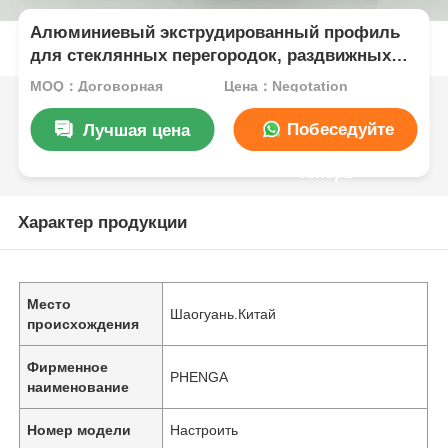
Алюминиевый экструдированный профиль
для стеклянных перегородок, раздвижных
дверей, ультратонкий алюминиевый
MOQ：Договорная
Цена：Negotation
профиль для стеклянных дверей
Побеседуйте
Лучшая цена
теперь
Характер продукции
Место
Шаогуань.Китай
происхождения
Фирменное
PHENGA
наименование
Номер модели
Настроить