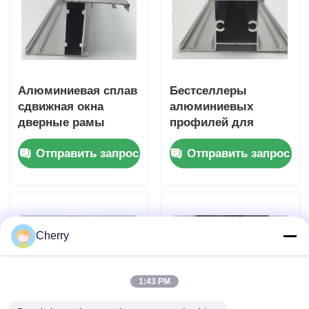
Алюминиевая сплав
Бестселлеры
сдвижная окна
алюминиевых
дверные рамы
профилей для
рельсы
раздвижных и
Отправить запрос
Отправить запрос
алюминиевый
распашных окон
профиль
серии 6000
экструзионный
профиль
Cherry
1:43 PM