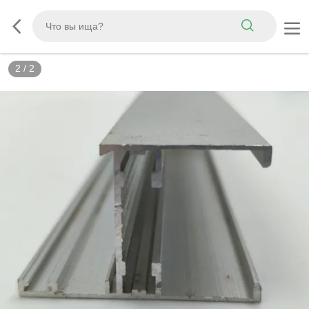
2
/
2