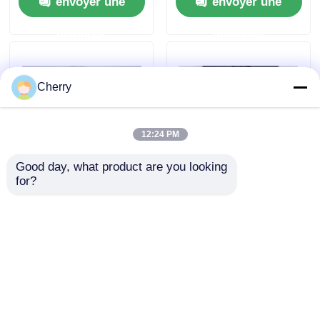
envoyer une
envoyer une
série 6000
demande
demande
Cherry
12:24 PM
Good day, what product are you looking 
for?
Profilés de porte
Profiles en aluminium
d'armoire en
de porte pivotante à
aluminium série 6000,
cadre fin en tissu
offrant des services
d'aluminium à
envoyer une
envoyer une
de découpe, adaptés
extrusion par choc
aux applications de
demande
demande
fenêtres et de portes,
conformément aux
Aperçu
Au sujet de nous
Contactez-nous
normes européennes