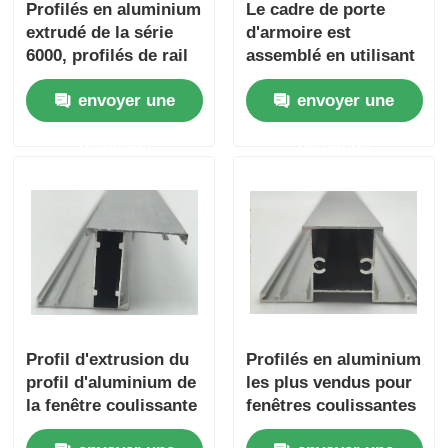
Profilés en aluminium
Le cadre de porte
extrudé de la série
d'armoire est
6000, profilés de rail
assemblé en utilisant
inférieur pour portes
de l'aluminium
envoyer une
envoyer une
coulissantes et
extrudé pour le cadre
pliantes en alliage
de porte de l'armoire.
demande
demande
d'aluminium
Profil d'extrusion du
Profilés en aluminium
profil d'aluminium de
les plus vendus pour
la fenêtre coulissante
fenêtres coulissantes
de l'alliage
et battantes de la