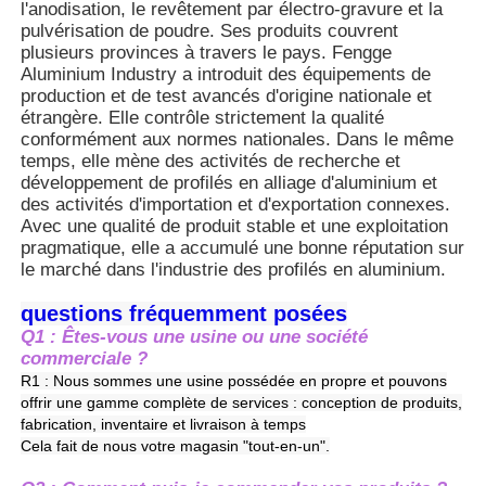
l'anodisation, le revêtement par électro-gravure et la
développement durable, et il n'y a pas de
pulvérisation de poudre. Ses produits couvrent
pollution causée par les déchets de
plusieurs provinces à travers le pays. Fengge
construction.
Profils de fenêtre en aluminium
Aluminium Industry a introduit des équipements de
4. L'aluminium a une faible densité, son
production et de test avancés d'origine nationale et
poids n'étant que d'un tiers de celui de
étrangère. Elle contrôle strictement la qualité
l'acier. Cela réduit la charge sur les
Profiles de porte en aluminium
conformément aux normes nationales. Dans le même
bâtiments, rend le transport et
temps, elle mène des activités de recherche et
l'installation plus faciles, et abaisse les
développement de profilés en alliage d'aluminium et
exigences pour la structure du mur.
Extrusion industrielle de l'aluminium
des activités d'importation et d'exportation connexes.
Avec une qualité de produit stable et une exploitation
pragmatique, elle a accumulé une bonne réputation sur
Accessoires pour profilés en aluminium
le marché dans l'industrie des profilés en aluminium.
questions fréquemment posées
Profils de fenêtres à battants
Q1 : Êtes-vous une usine ou une société
commerciale ?
R1 : Nous sommes une usine possédée en propre et pouvons
Profilés de façade rideau
offrir une gamme complète de services : conception de produits,
fabrication, inventaire et livraison à temps
Cela fait de nous votre magasin "tout-en-un".
Profilé en aluminium poli