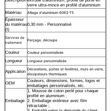
Description
extrudé d'aluminium, profilé de porte en
verre ultra-mince en profilé d'aluminium
Matériau
Alliage d'aluminium 6063-T5
Épaisseur
du matériau
0,30 mm - Personnalisé
(t)
Services de
Perçage, découpe
traitement
Couleur
Couleur personnalisée
Longueur
Longueur personnalisée
Décorations, portes et fenêtres, murs en verre,
Application
dissipateurs thermiques
Maison
Couleurs, dimensions, formes, logos et
OEM
emballages personnalisés, etc.
1. Mousse de coton perlé pour chaque
Produits
profilé en aluminium ;
Emballage
2. Emballage extérieur avec film
rétractable ;
À propos de nous
3. Emballé selon la demande du client.