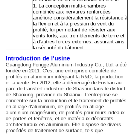
1. La conception multi-chambres
combinée aux nervures renforcées
Visite de l'usine
améliore considérablement la résistance à
la flexion et à la pression du vent du
profilé, lui permettant de résister aux
vents forts, aux tremblements de terre et
Contrôle de qualité
à d'autres forces externes, assurant ainsi
la sécurité du bâtiment.
2. La surface de l'alliage d'aluminium a
Contactez-nous
Introduction de l'usine
subi un traitement d'oxydation anodique /
Guangdong Fengge Aluminium Industry Co., Ltd. a été
de peinture, ce qui empêche la rouille et la
fondée en 2011. C'est une entreprise complète de
corrosion. Il peut conserver son
Nouvelles
profilés en aluminium intégrant la R&D, la production
apparence et ses performances pendant
et la vente. En 2012, elle a déménagé de Foshan au
longtemps, même dans des
parc de transfert industriel de Shashui dans le district
environnements difficiles tels que les
Demandez un devis
de Shaoxing, province du Shaanxi. L'entreprise se
Avantages
zones côtières et les zones de pluie
concentre sur la production et le traitement de profilés
acide.
en alliage d'aluminium, de profilés en alliage
3. L'alliage d'aluminium peut être recyclé
Profils en aluminium d'extrusion
aluminium-magnésium, de profilés pour murs-rideaux
et conserve une valeur résiduelle
de portes et fenêtres, et de matériaux décoratifs
relativement élevée après sa mise au
architecturaux en aluminium. Elle dispose de divers
rebut. Cela s'aligne sur les concepts de
procédés de traitement de surface, tels que
Profiles de cuisine en aluminium
bâtiments écologiques et de