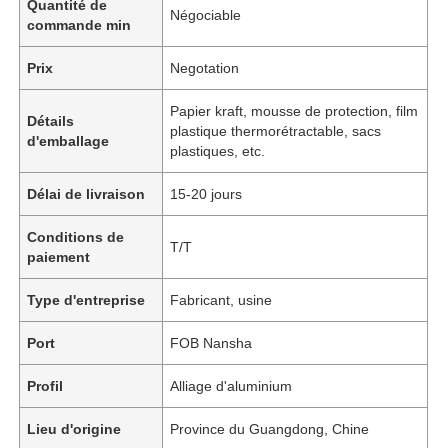
Quantité de
Négociable
commande min
Prix
Negotation
Papier kraft, mousse de protection, film
Détails
plastique thermorétractable, sacs
d'emballage
plastiques, etc.
Délai de livraison
15-20 jours
Conditions de
T/T
paiement
Type d'entreprise
Fabricant, usine
Port
FOB Nansha
Profil
Alliage d'aluminium
Lieu d'origine
Province du Guangdong, Chine