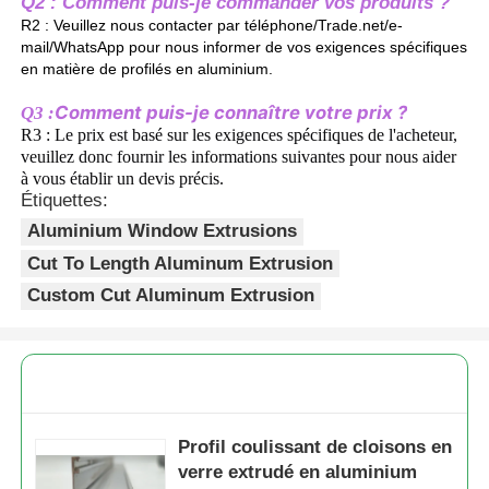
Q2 : Comment puis-je commander vos produits ?
R2 : Veuillez nous contacter par téléphone/Trade.net/e-
mail/WhatsApp pour nous informer de vos exigences spécifiques
profils en aluminium de finition du bois
en matière de profilés en aluminium.
Comment puis-je connaître votre prix ?
Q3 :
Profiles de garniture en aluminium
R3 : Le prix est basé sur les exigences spécifiques de l'acheteur, 
veuillez donc fournir les informations suivantes pour nous aider 
à vous établir un devis précis.
Profiles d'extrusion de dissipateur de chaleur en alumi
Étiquettes:
Aluminium Window Extrusions
Cut To Length Aluminum Extrusion
Custom Cut Aluminum Extrusion
Profil coulissant de cloisons en
verre extrudé en aluminium