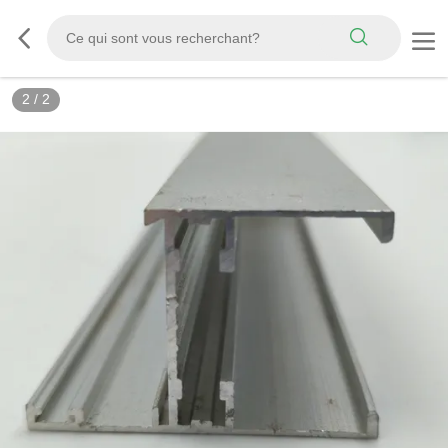
2
/
2