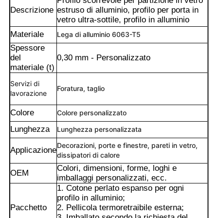
Profilo scorrevole per partizione in vetro
Descrizione
estruso di alluminio, profilo per porta in
vetro ultra-sottile, profilo in alluminio
Materiale
Lega di alluminio 6063-T5
Spessore
del
0,30 mm - Personalizzato
materiale (t)
Servizi di
Foratura, taglio
lavorazione
Colore
Colore personalizzato
Lunghezza
Lunghezza personalizzata
Decorazioni, porte e finestre, pareti in vetro,
Applicazione
Casa
dissipatori di calore
Colori, dimensioni, forme, loghi e
OEM
imballaggi personalizzati, ecc.
Prodotti
1. Cotone perlato espanso per ogni
profilo in alluminio;
Pacchetto
2. Pellicola termoretraibile esterna;
Chi Siamo
3. Imballato secondo la richiesta del