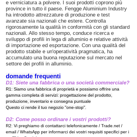
e verniciatura a polvere. I suoi prodotti coprono più
causato da rifiuti di costruzione.
province in tutto il paese. Fengge Aluminium Industry
4. L'alluminio ha una bassa densità, con
ha introdotto attrezzature di produzione e test
un peso pari a solo 1/3 di quello
Profili della finestra di alluminio
avanzate sia nazionali che estere. Controlla
dell'acciaio. Ciò riduce il carico sugli
rigorosamente la qualità in conformità con gli standard
edifici, rende il trasporto e l'installazione
nazionali. Allo stesso tempo, conduce ricerca e
più agevoli e abbassa i requisiti per la
Profili per porte in alluminio
sviluppo di profili in lega di alluminio e relative attività
struttura muraria.
di importazione ed esportazione. Con una qualità del
prodotto stabile e un'operatività pragmatica, ha
Estrussione industriale dell'alluminio
accumulato una buona reputazione sul mercato nel
settore dei profili in alluminio.
Accessori per profili di alluminio
domande frequenti
D1: Siete una fabbrica o una società commerciale?
R1: Siamo una fabbrica di proprietà e possiamo offrire una
Profili per finestre a battente
gamma completa di servizi: progettazione del prodotto,
produzione, inventario e consegna puntuale
Questo ci rende il tuo negozio "one-stop".
Profili per facciate continue
D2: Come posso ordinare i vostri prodotti?
R2: Vi preghiamo di contattarci telefonicamente / Trade.net /
email / WhatsApp per informarci dei vostri requisiti specifici per i
Profilo in alluminio lucido