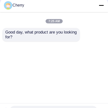
Cherry
7:25 AM
Good day, what product are you looking 
for?
Profili per ante di
Profili in alluminio
armadi in alluminio
per porte oscillanti a
serie 6000, con
tela fine di alluminio
servizio di taglio,
ad estrusione
Invia richiesta
Invia richiesta
adatti per
d'impatto
applicazioni in
finestre e porte,
conformi alle norme
Casa
Circa noi
Contattaci
Desktop Site
europee
Mappa del sito
Norme sulla privacy
Qualità
Profili di alluminio di estrusione
Fabbrica