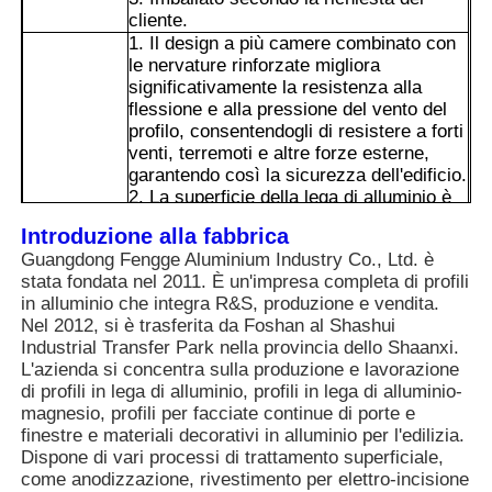
cliente.
1. Il design a più camere combinato con
Visita alla fabbrica
le nervature rinforzate migliora
significativamente la resistenza alla
flessione e alla pressione del vento del
profilo, consentendogli di resistere a forti
Controllo di qualità
venti, terremoti e altre forze esterne,
garantendo così la sicurezza dell'edificio.
2. La superficie della lega di alluminio è
Contattaci
stata sottoposta a trattamento di
Introduzione alla fabbrica
ossidazione anodica / verniciatura, che
Guangdong Fengge Aluminium Industry Co., Ltd. è
previene la ruggine e la corrosione. Può
Notizie
stata fondata nel 2011. È un'impresa completa di profili
mantenere il suo aspetto e le sue
in alluminio che integra R&S, produzione e vendita.
prestazioni per lungo tempo anche in
Nel 2012, si è trasferita da Foshan al Shashui
ambienti difficili come aree costiere e
Vantaggi
Richiedi un preventivo
Industrial Transfer Park nella provincia dello Shaanxi.
aree soggette a piogge acide.
L'azienda si concentra sulla produzione e lavorazione
3. La lega di alluminio può essere
di profili in lega di alluminio, profili in lega di alluminio-
riciclata e conserva ancora un valore
Profili di alluminio di estrusione
magnesio, profili per facciate continue di porte e
residuo relativamente elevato dopo
finestre e materiali decorativi in alluminio per l'edilizia.
essere stata rottamata. Ciò è in linea con
Dispone di vari processi di trattamento superficiale,
i concetti di edilizia verde e sviluppo
come anodizzazione, rivestimento per elettro-incisione
Profili da cucina in alluminio
sostenibile e non vi è inquinamento