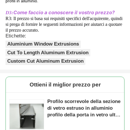
profili in alluminio.
Come faccio a conoscere il vostro prezzo?
D3:
profili di alluminio di rivestimento del legno
R3: Il prezzo si basa sui requisiti specifici dell'acquirente, quindi 
si prega di fornire le seguenti informazioni per aiutarci a quotare 
il prezzo accurato.
Profili di taglio in alluminio
Etichette:
Aluminium Window Extrusions
Profili di estrussione per dissipatori di calore in allumin
Cut To Length Aluminum Extrusion
Custom Cut Aluminum Extrusion
Ottieni il miglior prezzo per
Profilo scorrevole della sezione
di vetro estruso in alluminio
profilo della porta in vetro ultra
sottile profilo di alluminio