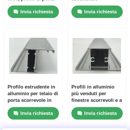
scorrevole e
utilizzando alluminio
Invia richiesta
Invia richiesta
pieghevole a traccia
estruso per il telaio
inferiore in lega di
della porta
alluminio
dell'armadio.
Profilo estrudente in
Profili in alluminio
alluminio per telaio di
più venduti per
porta scorrevole in
finestre scorrevoli e a
lega di alluminio
battente nella serie
Invia richiesta
Invia richiesta
6000