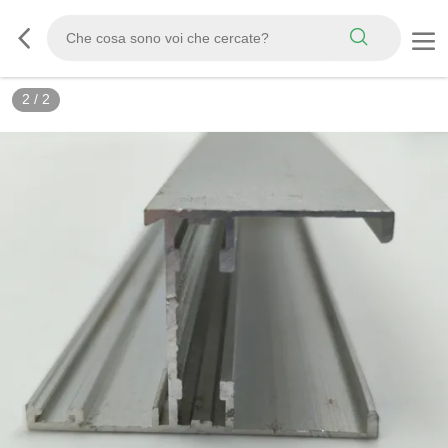
2
/
2