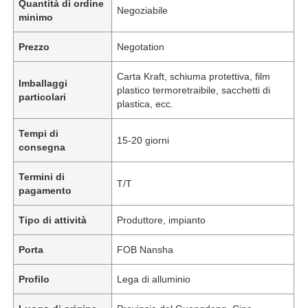
Quantità di ordine
Negoziabile
minimo
Prezzo
Negotation
Carta Kraft, schiuma protettiva, film
Imballaggi
plastico termoretraibile, sacchetti di
particolari
plastica, ecc.
Tempi di
15-20 giorni
consegna
Termini di
T/T
pagamento
Tipo di attività
Produttore, impianto
Porta
FOB Nansha
Profilo
Lega di alluminio