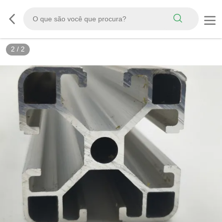
2
/
2