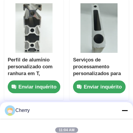
dobrar e cortar
estruturas de
janelas.
equipamentos de
banco de trabalho
Perfil de alumínio
Serviços de
personalizado com
processamento
ranhura em T,
personalizados para
estrutura industrial
corte, dobra,
Enviar inquérito
Enviar inquérito
padrão, trilho de
soldagem e
alumínio, faixa T-
estampagem de
track, serviço de
perfis de alumínio
corte e dobra
extrudados
Cherry
11:04 AM