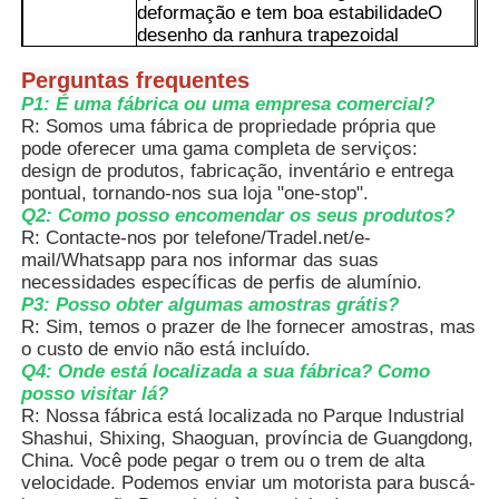
deformação e tem boa estabilidadeO
desenho da ranhura trapezoidal
assegura igualmente uma distribuição
Visita à Fábrica
Perguntas frequentes
mais uniforme das tensões.
2O slot padronizado pode encaixar
P1: É uma fábrica ou uma empresa comercial?
perfeitamente vários acessórios.e
R: Somos uma fábrica de propriedade própria que
Controle de qualidade
também é muito conveniente para
pode oferecer uma gama completa de serviços:
adicionar ou modificar o equipamento na
design de produtos, fabricação, inventário e entrega
fase posterior, poupando muito tempo e
pontual, tornando-nos sua loja "one-stop".
Contate-nos
custos.
Q2: Como posso encomendar os seus produtos?
Vantagens
3Após tratamento anodizante, a
R: Contacte-nos por telefone/Tradel.net/e-
espessura da película de óxido pode
mail/Whatsapp para nos informar das suas
Notícias
atingir mais de 15 μm, sendo resistente
necessidades específicas de perfis de alumínio.
à corrosão e anti-oxidante.Pode ser
P3: Posso obter algumas amostras grátis?
utilizado em ambientes complexos, tais
R: Sim, temos o prazer de lhe fornecer amostras, mas
como oficinas e laboratórios úmidos, e a
Solicitar um Orçamento
o custo de envio não está incluído.
sua vida útil é muito mais longa do que
Q4: Onde está localizada a sua fábrica? Como
a dos perfis comuns.
posso visitar lá?
4Pode ser utilizado desde linhas de
R: Nossa fábrica está localizada no Parque Industrial
Perfis de alumínio de extrusão
produção automatizadas e estruturas de
Shashui, Shixing, Shaoguan, província de Guangdong,
equipamento até bancas de trabalho e
China. Você pode pegar o trem ou o trem de alta
prateleiras de armazenamento.Mesmo
velocidade. Podemos enviar um motorista para buscá-
Perfis de cozinha de alumínio