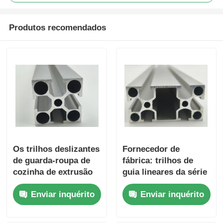
perfis de alumínio do revestimento de madeira
Produtos recomendados
Perfis de acabamento de alumínio
Profissionais de extrusão de extrusores de calor de al
Os trilhos deslizantes
Fornecedor de
de guarda-roupa de
fábrica: trilhos de
cozinha de extrusão
guia lineares da série
de perfil de alumínio
6063 3060 de perfis
Enviar inquérito
Enviar inquérito
da série 6000 feitos
industriais de
sob medida na China
alumínio extrudido,
são usados para
adequados para