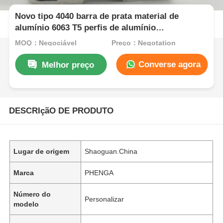
Novo tipo 4040 barra de prata material de
alumínio 6063 T5 perfis de alumínio
personalizados na China, perfis de liga de
MOQ：Negociável
Preço：Negotation
alumínio extrudados
Converse agora
Melhor preço
DESCRIçãO DE PRODUTO
Lugar de origem
Shaoguan.China
Marca
PHENGA
Número do
Personalizar
modelo