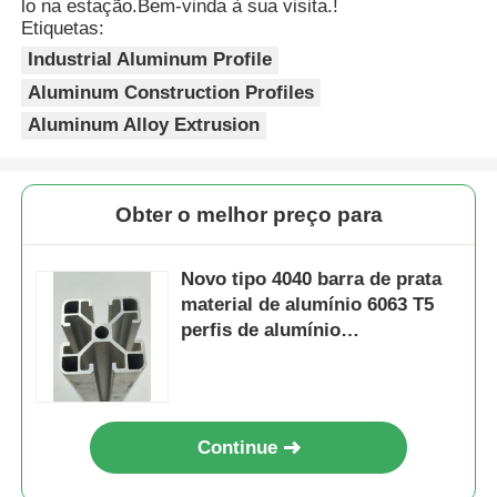
cenários com alta precisão e requisitos
lo na estação.Bem-vinda à sua visita.!
ambientais, tais como instrumentos de
Etiquetas:
precisão e salas limpas pode lidar com
Perfis da janela de alumínio
Industrial Aluminum Profile
ele.
Aluminum Construction Profiles
Aluminum Alloy Extrusion
Perfis de portas de alumínio
Extrusão industrial de alumínio
Obter o melhor preço para
Acessórios de perfis de alumínio
Novo tipo 4040 barra de prata
material de alumínio 6063 T5
perfis de alumínio
Perfis de janela de batente
personalizados na China, perfis
de liga de alumínio extrudados
Perfis de Fachada Cortina
Continue
Perfil de alumínio polido