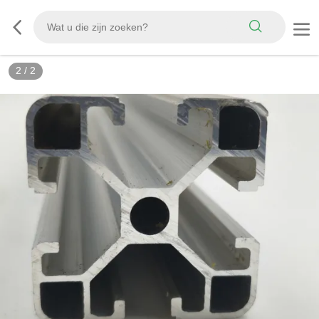
2
/
2