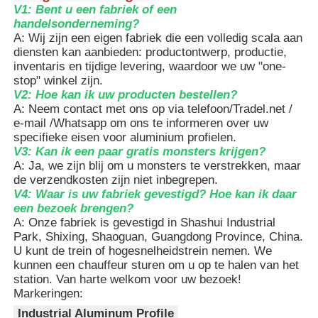
trapeziumvormige groefontwerp
V1: Bent u een fabriek of een
zorgt ook voor een meer
handelsonderneming?
gelijkmatige spanningsverdeling.
A: Wij zijn een eigen fabriek die een volledig scala aan
Fabriekstocht
2. De gestandaardiseerde sleuf
diensten kan aanbieden: productontwerp, productie,
past perfect op diverse
inventaris en tijdige levering, waardoor we uw "one-
accessoires. Het kan snel worden
stop" winkel zijn.
Kwaliteitscontrole
gedemonteerd en gemonteerd
V2: Hoe kan ik uw producten bestellen?
zonder te lassen, en het is ook erg
A: Neem contact met ons op via telefoon/Tradel.net /
handig om later apparatuur toe te
e-mail /Whatsapp om ons te informeren over uw
Neem contact met ons op
voegen of te wijzigen, wat veel tijd
specifieke eisen voor aluminium profielen.
Voordelen
bespaart.
V3: Kan ik een paar gratis monsters krijgen?
3. Na anodiseren kan de dikte van
A: Ja, we zijn blij om u monsters te verstrekken, maar
Nieuws
de oxidelaag meer dan 15 μm
de verzendkosten zijn niet inbegrepen.
bedragen, wat corrosiebestendig en
V4: Waar is uw fabriek gevestigd? Hoe kan ik daar
anti-oxidatie is. Het kan worden
een bezoek brengen?
gebruikt in complexe omgevingen
Offerte Aanvragen
A: Onze fabriek is gevestigd in Shashui Industrial
zoals vochtige werkplaatsen en
Park, Shixing, Shaoguan, Guangdong Province, China.
laboratoria, en de levensduur is
U kunt de trein of hogesnelheidstrein nemen. We
veel langer dan die van gewone
kunnen een chauffeur sturen om u op te halen van het
Extrusiealuminiumprofielen
profielen.
station. Van harte welkom voor uw bezoek!
4. Het kan worden gebruikt van
Markeringen:
geautomatiseerde productielijnen
Aluminiumkeukenprofielen
Industrial Aluminum Profile