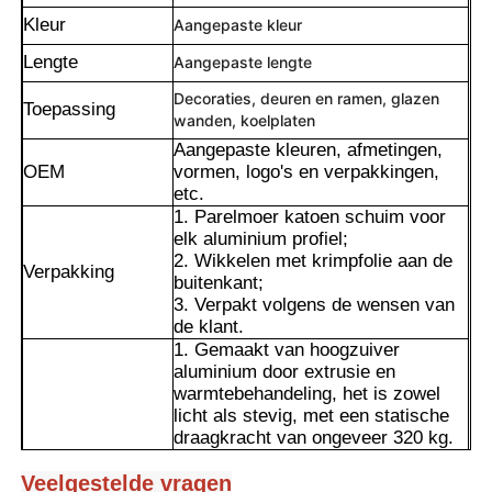
Kleur
Aangepaste kleur
Lengte
Aangepaste lengte
Decoraties, deuren en ramen, glazen
Toepassing
wanden, koelplaten
Aangepaste kleuren, afmetingen,
OEM
vormen, logo's en verpakkingen,
etc.
1. Parelmoer katoen schuim voor
elk aluminium profiel;
2. Wikkelen met krimpfolie aan de
Verpakking
buitenkant;
3. Verpakt volgens de wensen van
de klant.
Thuis
1. Gemaakt van hoogzuiver
aluminium door extrusie en
warmtebehandeling, het is zowel
licht als stevig, met een statische
Producten
draagkracht van ongeveer 320 kg.
Het is bestand tegen vervorming en
heeft een goede stabiliteit. Het
Veelgestelde vragen
Over ons