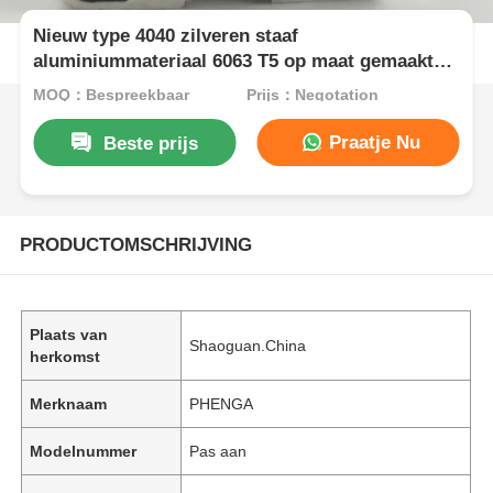
Nieuw type 4040 zilveren staaf
aluminiummateriaal 6063 T5 op maat gemaakte
aluminiumprofielen in China, geëxtrudeerde
MOQ：Bespreekbaar
Prijs：Negotation
aluminium profielen
Praatje Nu
Beste prijs
PRODUCTOMSCHRIJVING
Plaats van
Shaoguan.China
herkomst
Merknaam
PHENGA
Modelnummer
Pas aan