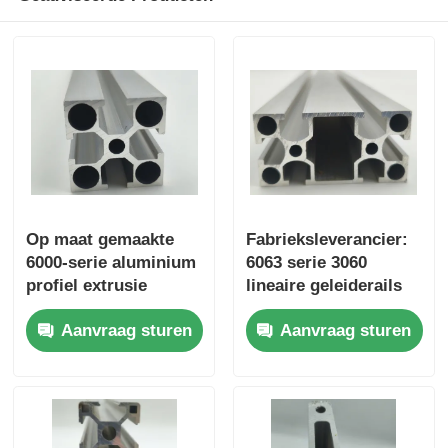
houten beëindig aluminiumprofielen
Profielen van aluminium
Aluminium extrusieprofielen voor warmteafvoeringen
Op maat gemaakte
Fabrieksleverancier:
6000-serie aluminium
6063 serie 3060
profiel extrusie
lineaire geleiderails
keuken garderobe
van industrieel
Aanvraag sturen
Aanvraag sturen
schuifrails gemaakt
geëxtrudeerd
in China worden
aluminium profiel,
gebruikt voor het
geschikt voor
buigen en snijden van
werkbankframe-
ramen.
apparatuur