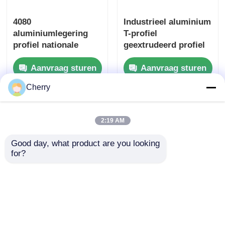
4080
Industrieel aluminium
aluminiumlegering
T-profiel
profiel nationale
geextrudeerd profiel
standaard
6063-T5 poederbedekt
Aanvraag sturen
Aanvraag sturen
geautomatiseerde
deurradiator
assemblagelijn frame
werkbank buig-
Cherry
industriële aluminium
snijverwerking
profiel fabrikant
Thuis
Ongeveer ons
Contacteer ons
Desktop Site
verwerking
2:19 AM
Sitemap
Privacybeleid
Good day, what product are you looking 
Kwaliteit
Extrusiealuminiumprofielen
China
for?
Fabriek.Copyright © 2026 Guangdong Fengge
Aluminum Co., Ltd.. All Rights Reserved.