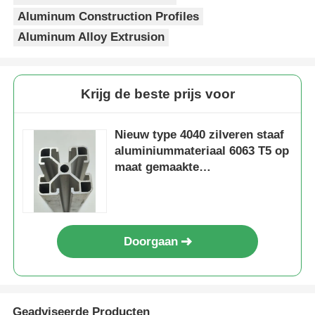
en apparatuurframes tot
werkbanken en opslagrekken. Zelfs
Aluminum Construction Profiles
scenario's met hoge precisie en
Aluminum Alloy Extrusion
De Profielen van het aluminiumvenster
milieu-eisen zoals precisie-
instrumenten en cleanrooms
kunnen het aan.
Aluminium Deurprofielen
Krijg de beste prijs voor
Industriële aluminium-extrusie
Nieuw type 4040 zilveren staaf
aluminiummateriaal 6063 T5 op
maat gemaakte
Accessoires voor aluminiumprofielen
aluminiumprofielen in China,
geëxtrudeerde aluminium
Openslaande raamprofielen
profielen
Doorgaan
Gevelbekledingsprofielen
Gepolijst aluminium profiel
Geadviseerde Producten