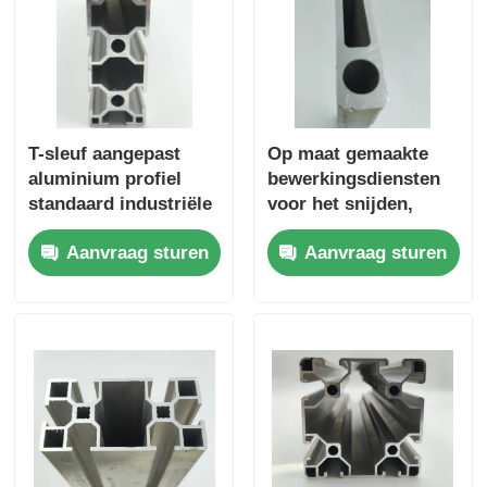
T-sleuf aangepast
Op maat gemaakte
aluminium profiel
bewerkingsdiensten
standaard industriële
voor het snijden,
frame aluminium rail
buigen, lassen en
Aanvraag sturen
Aanvraag sturen
T-track strip snij- en
stempelen van
buigservice
geextrudeerde
aluminiumprofielen