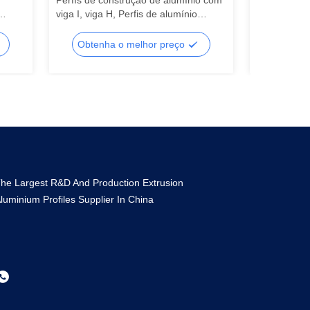
Perfís de construção de alumínio com
Perfis de a
viga I, viga H, Perfis de alumínio
personaliza
a
industriais personalizados
T5
Obtenha o melhor preço
Obtenh
he Largest R&D And Production Extrusion
luminium Profiles Supplier In China