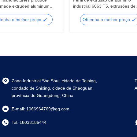
 manufacturers produce
Perfil de extrusão de alumínio
made extruded aluminum
industrial 6063 T5, extrusões de
files.
alumínio com pintura eletrostátic
tenha o melhor preço
Obtenha o melhor preço
Zona Industrial Sha Shui, cidade de Taiping,
T
condado de Shixing, cidade de Shaoguan,
A
província de Guangdong, China
E-mail:
1066964769@qq.com
Tel:
18033186444