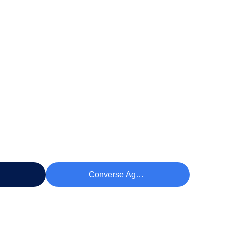
eço
Converse Agora