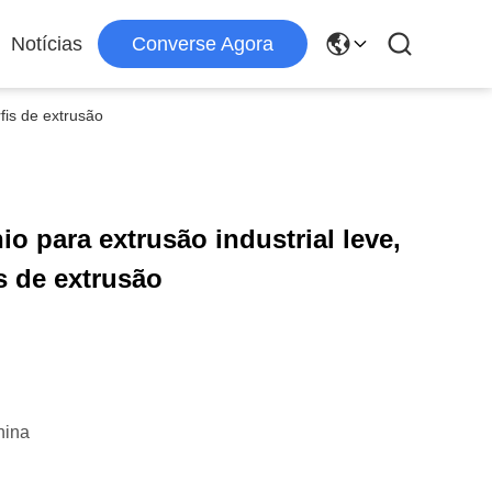
Notícias
Converse Agora
fis de extrusão
o para extrusão industrial leve,
s de extrusão
hina