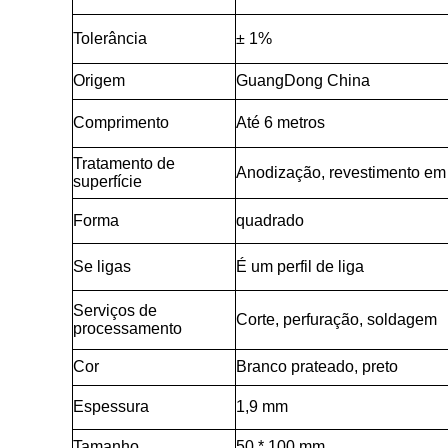
Tolerância
± 1%
Origem
GuangDong China
Comprimento
Até 6 metros
Tratamento de
Anodização, revestimento em 
superfície
Forma
quadrado
Se ligas
É um perfil de liga
Serviços de
Corte, perfuração, soldagem
processamento
Cor
Branco prateado, preto
Espessura
1,9 mm
Tamanho
50 * 100 mm