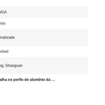
NGA
nio
nalizado
nível
ng, Shaoguan
T entalha os perfis de alumínio da extrusão