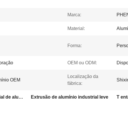
Marca:
PHE
Material:
Alumí
Forma:
Perso
coração
OEM ou ODM:
Dispo
Localização da
umínio OEM
Shixi
fábrica:
6063 T5 Extrusão industrial de alumínio
Extrusão de alumínio industrial leve