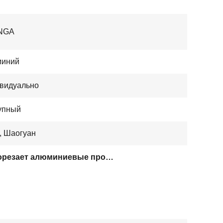
NGA
иний
видуально
упный
, Шаогуан
T прорезает алюминиевые профили штранг-прессования