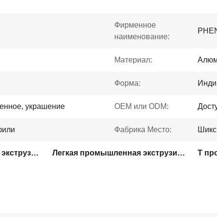
Фирменное
PHE
наименование:
Материал:
Алюм
Форма:
Инди
енное, украшение
OEM или ODM:
Дост
фили
Фабрика Место:
Шикс
6063 T5 Промышленная экструзия алюминия
Легкая промышленная экструзия алюминия