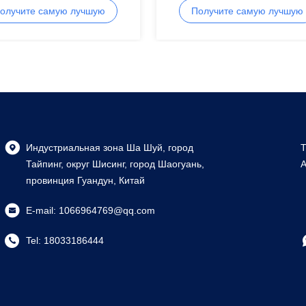
олучите самую лучшую
Получите самую лучшую
цену
цену
Индустриальная зона Ша Шуй, город
T
Тайпинг, округ Шисинг, город Шаогуань,
A
провинция Гуандун, Китай
E-mail:
1066964769@qq.com
Tel:
18033186444