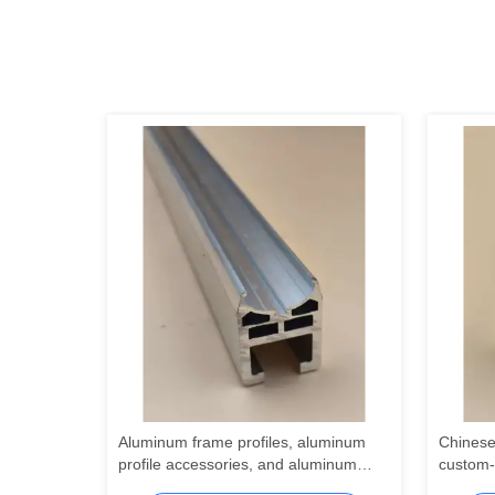
ые
Aluminum frame profiles, aluminum
Chinese
profile accessories, and aluminum
custom-
енных
extrusion parts are used for T-slot
6063 pro