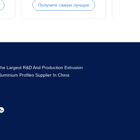
алюминиевых профилей
Получите самую лучшую
Полу
цену
he Largest R&D And Production Extrusion
luminium Profiles Supplier In China