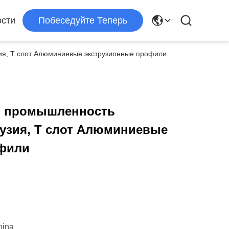
сти
Побеседуйте Теперь
ия, T слот Алюминиевые экструзионные профили
ая промышленность
узия, T слот Алюминиевые
офили
hina