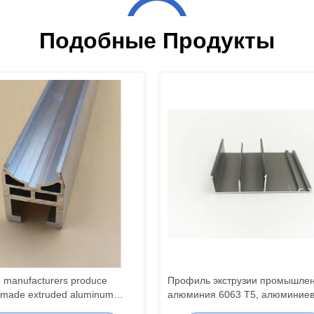
Подобные Продукты
 manufacturers produce
Профиль экструзии промышлен
made extruded aluminum
алюминия 6063 T5, алюминие
files.
экструзии с порошковым покры