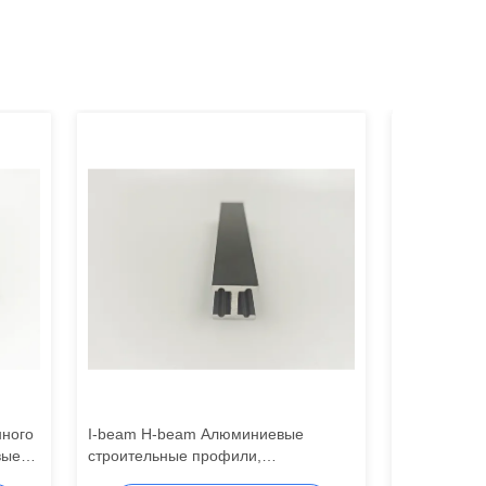
ного
I-beam H-beam Алюминиевые
Профили и
вые
строительные профили,
экструзиров
тием
индивидуальные промышленных
алюминиевы