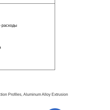
е расходы
и
ion Profiles
,
Aluminum Alloy Extrusion