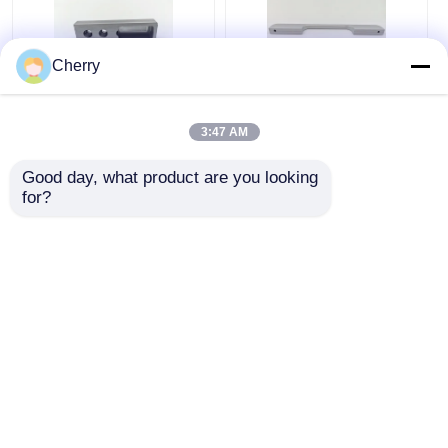
Cherry
クローゼット アクセサ
家具キャビネット引き
リー 家具 寝室 クロー
出しCNC正方形アルミ
3:47 AM
ゼット 電車 吊り道
ニウムハンドル細長い
サイズハンドル
Good day, what product are you looking 
for?
ベストプライス
ベストプライス
今雑談しなさい
今雑談しなさい
多くを見て下さい
ホーム
企業情報
お問い合わせ
Desktop Site
地図
プライバシーポリシー規約