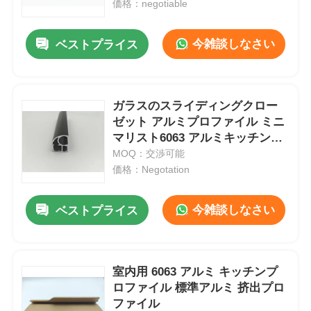
価格：negotiable
今雑談しなさい
ベストプライス
ガラスのスライディングクロー
ゼット アルミプロファイル ミニ
マリスト6063 アルミキッチンキ
ャビネット プロファイル
MOQ：交渉可能
価格：Negotation
今雑談しなさい
ベストプライス
家
製品
室内用 6063 アルミ キッチンプ
ロファイル 標準アルミ 挤出プロ
ファイル
私たちについて