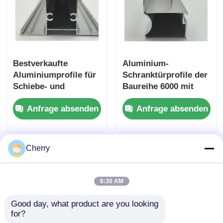
Bestverkaufte
Aluminium-
Aluminiumprofile für
Schranktürprofile der
Schiebe- und
Baureihe 6000 mit
Schwingfenster der
Schneidfunktion,
Anfrage absenden
Anfrage absenden
6000er-Serie
geeignet für Fenster-
und
Türanwendungen,
nach europäischen
Cherry
Normen
6:30 AM
Good day, what product are you looking 
for?