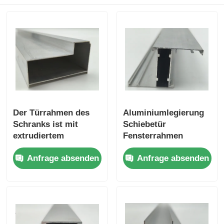
Der Türrahmen des
Aluminiumlegierung
Schranks ist mit
Schiebetür
extrudiertem
Fensterrahmen
Aluminium für den
Schiene
Anfrage absenden
Anfrage absenden
Türrahmen des
Aluminiumprofil
Schranks
Extrusionsprofil
zusammengesetzt.