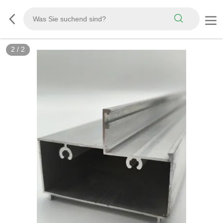
2
/
2