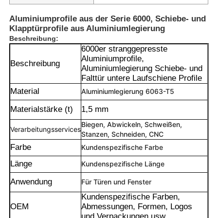
Aluminiumprofile aus der Serie 6000, Schiebe- und
Klapptürprofile aus Aluminiumlegierung
Beschreibung:
6000er stranggepresste
Aluminiumprofile,
Beschreibung
Aluminiumlegierung Schiebe- und
Falttür untere Laufschiene Profile
Material
Aluminiumlegierung 6063-T5
Materialstärke (t)
1,5 mm
Biegen, Abwickeln, Schweißen,
Verarbeitungsservices
Stanzen, Schneiden, CNC
Farbe
Kundenspezifische Farbe
Länge
Kundenspezifische Länge
Anwendung
Für Türen und Fenster
Kundenspezifische Farben,
OEM
Abmessungen, Formen, Logos
und Verpackungen usw.