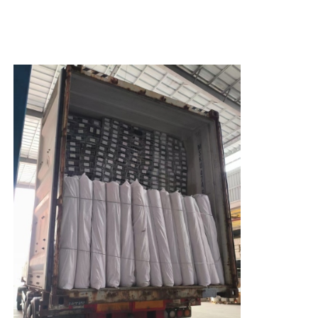
und nicht leicht rostet oder
verblasst.
4. Aluminiumlegierung ist ein nicht
Werksbesichtigung
brennbares Material. Es kann
hohen Temperaturen standhalten
und entzündet sich nicht spontan.
Qualitätskontrolle
Seine Feuerbeständigkeit ist
besser als die von Holz- und
Kunststoff-Stahlprofilen, wodurch
Kontaktieren Sie uns
es besser für öffentliche Gebäude
und die Anforderungen an die
Haussicherheit geeignet ist.
Neuigkeiten
Angebot anfordern
Extrusionsaluminiumprofile
Aluminium Küchenprofile