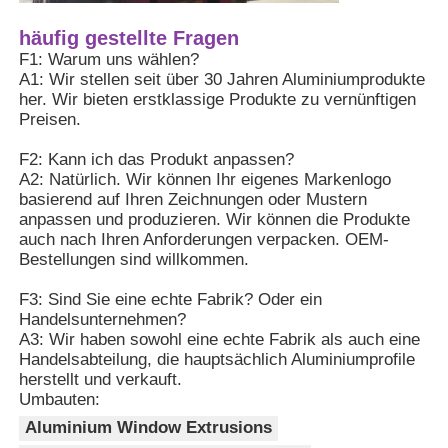
häufig gestellte Fragen
Aluminiumfenster-Profile
F1: Warum uns wählen?
A1: Wir stellen seit über 30 Jahren Aluminiumprodukte
her. Wir bieten erstklassige Produkte zu vernünftigen
Aluminium-Türprofile
Preisen.
F2: Kann ich das Produkt anpassen?
A2: Natürlich. Wir können Ihr eigenes Markenlogo
Industriealuminium-Extrusion
basierend auf Ihren Zeichnungen oder Mustern
anpassen und produzieren. Wir können die Produkte
auch nach Ihren Anforderungen verpacken. OEM-
Zubehör für Aluminiumprofile
Bestellungen sind willkommen.
F3: Sind Sie eine echte Fabrik? Oder ein
Flügelfensterprofile
Handelsunternehmen?
A3: Wir haben sowohl eine echte Fabrik als auch eine
Handelsabteilung, die hauptsächlich Aluminiumprofile
Fassadenprofile
herstellt und verkauft.
Umbauten:
Aluminium Window Extrusions
Poliertes Aluminiumprofil