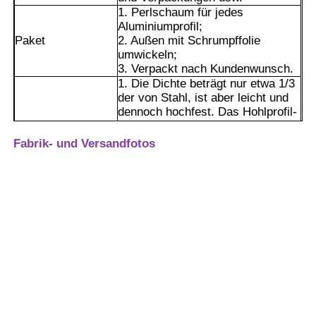
1. Perlschaum für jedes
Aluminiumprofil;
Paket
2. Außen mit Schrumpffolie
umwickeln;
3. Verpackt nach Kundenwunsch.
1. Die Dichte beträgt nur etwa 1/3
der von Stahl, ist aber leicht und
dennoch hochfest. Das Hohlprofil-
Design verbessert die
Biegefestigkeit weiter und eignet
Fabrik- und Versandfotos
sich für großflächige
Rahmenkonstruktionen.
2. Es verfügt über eine starke
Windwiderstands- und
Verformungsbeständigkeit und
Heim
kann auch in Hochhäusern oder
Küstengebieten stabil eingesetzt
werden.
3. Die Oberfläche bildet von Natur
Produkte
Vorteile
aus eine dichte Oxidschicht, die
gegen Sonnenlicht, Regen, Säure-
und Alkalikorrosion beständig ist
Über uns