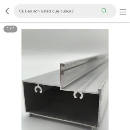
2
/
2