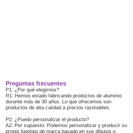
1La densidad es sólo de
aproximadamente 1/3 de la del acero, sin
embargo, es ligero pero muy
Visita a la fábrica
fuerte.haciendo que sea adecuado para
marcos de gran envergadura.
2Tiene fuertes capacidades de
Control de calidad
resistencia al viento y resistencia a la
deformación y se puede utilizar de forma
estable incluso en edificios de gran altura
Contáctenos
o en zonas costeras.
3La superficie forma naturalmente una
película de óxido densa, que es
Ventajas
Noticias
resistente a la luz solar, la lluvia, la
corrosión ácida y alcalina y no se oxida
Preguntas frecuentes
ni se desvanece fácilmente.
P1: ¿Por qué elegirnos?
4. La aleación de aluminio es un material
Solicitar una cotización
R1: Hemos estado fabricando productos de aluminio
incombustible. Puede soportar altas
durante más de 30 años. Lo que ofrecemos son
temperaturas y no se quema
productos de alta calidad a precios razonables.
espontáneamente. Su resistencia al
Perfiles de aluminio de extrusión
fuego es superior a la de los perfiles de
P2: ¿Puedo personalizar el producto?
madera y plástico-acero,haciendo que
A2: Por supuesto. Podemos personalizar y producir su
sea más adecuado para los edificios
Perfiles de cocina de aluminio
propio logotipo de marca basado en sus dibujos o