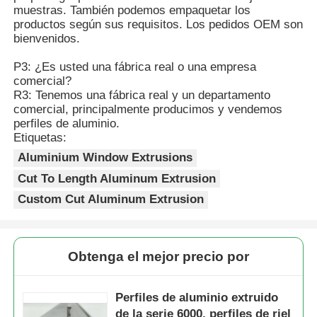
públicos y los requisitos de seguridad
muestras. También podemos empaquetar los
doméstica.
productos según sus requisitos. Los pedidos OEM son
Perfiles de la ventana de aluminio
bienvenidos.
P3: ¿Es usted una fábrica real o una empresa
comercial?
Perfiles de Puertas de Aluminio
R3: Tenemos una fábrica real y un departamento
comercial, principalmente producimos y vendemos
perfiles de aluminio.
Extrusión industrial de aluminio
Etiquetas:
Aluminium Window Extrusions
Accesorios de perfiles de aluminio
Cut To Length Aluminum Extrusion
Custom Cut Aluminum Extrusion
Perfiles de ventana abatible
Obtenga el mejor precio por
Perfiles de Muro Cortina
Perfiles de aluminio extruido
Profile de aluminio pulido
de la serie 6000, perfiles de riel