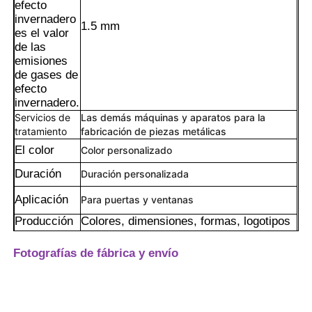
efecto
invernadero
1.5 mm
es el valor
de las
emisiones
de gases de
efecto
invernadero.
Servicios de
Las demás máquinas y aparatos para la
tratamiento
fabricación de piezas metálicas
El color
Color personalizado
Duración
Duración personalizada
Aplicación
Para puertas y ventanas
Hogar
Producción
Colores, dimensiones, formas, logotipos
de equipos
y embalajes personalizados, etc.
1. espuma de algodón perla para cada
Fotografías de fábrica y envío
perfil de aluminio;
Productos
Paquete
2. Envuelto con película retráctil exterior;
3- Envasado de acuerdo a la solicitud del
cliente.
Acerca de nosotros