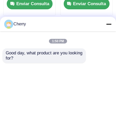
Enviar Consulta
Enviar Consulta
serie 6000
corte, adecuados
para aplicaciones de
ventanas y puertas,
de acuerdo con las
Cherry
normas europeas
1:50 PM
Good day, what product are you looking 
for?
Perfiles de aluminio
Fabrica personalizada
para puertas
con un nuevo estilo
giratorias de tejido de
moderno de extrusión
aluminio de extrusión
de aluminio G manija
Enviar Consulta
Enviar Consulta
de impacto
para perfiles de
gabinete
Inicio
Mapa del Sitio
Contactar Ahora
Desktop Site