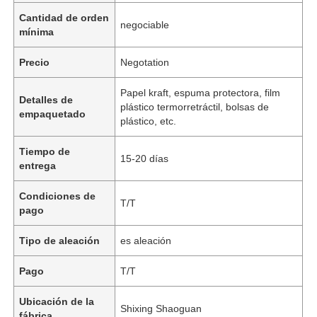
Cantidad de orden
negociable
mínima
Precio
Negotation
Papel kraft, espuma protectora, film
Detalles de
plástico termorretráctil, bolsas de
empaquetado
plástico, etc.
Tiempo de
15-20 días
entrega
Condiciones de
T/T
pago
Tipo de aleación
es aleación
Pago
T/T
Ubicación de la
Shixing Shaoguan
fábrica