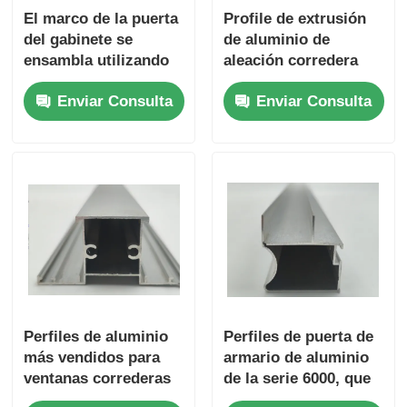
El marco de la puerta
Profile de extrusión
del gabinete se
de aluminio de
ensambla utilizando
aleación corredera
aluminio extruido
para ventanas y
Enviar Consulta
Enviar Consulta
para el marco de la
puertas
puerta del gabinete.
Perfiles de aluminio
Perfiles de puerta de
más vendidos para
armario de aluminio
ventanas correderas
de la serie 6000, que
y giratorias de la
ofrecen servicios de