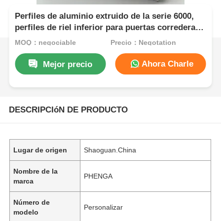
Perfiles de aluminio extruido de la serie 6000,
perfiles de riel inferior para puertas correderas
y plegables de aleación de aluminio
MOQ：negociable
Precio：Negotation
Ahora Charle
Mejor precio
DESCRIPCIóN DE PRODUCTO
Lugar de origen
Shaoguan.China
Nombre de la
PHENGA
marca
Número de
Personalizar
modelo