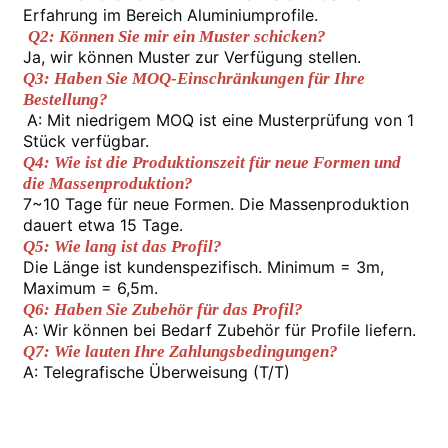
Erfahrung im Bereich Aluminiumprofile.
Q2: Können Sie mir ein Muster schicken?
Ja, wir können Muster zur Verfügung stellen.
Werksbesichtigung
Q3: Haben Sie MOQ-Einschränkungen für Ihre 
Bestellung?
A: Mit niedrigem MOQ ist eine Musterprüfung von 1 
Qualitätskontrolle
Stück verfügbar.
Q4: Wie ist die Produktionszeit für neue Formen und 
die Massenproduktion?
Kontaktieren Sie uns
7~10 Tage für neue Formen. Die Massenproduktion 
dauert etwa 15 Tage.
Q5: Wie lang ist das Profil?
Neuigkeiten
Die Länge ist kundenspezifisch. Minimum = 3m, 
Maximum = 6,5m.
Q6: Haben Sie Zubehör für das Profil?
Angebot anfordern
A: Wir können bei Bedarf Zubehör für Profile liefern.
Q7: Wie lauten Ihre Zahlungsbedingungen?
A: Telegrafische Überweisung (T/T)
Extrusionsaluminiumprofile
Aluminium Küchenprofile