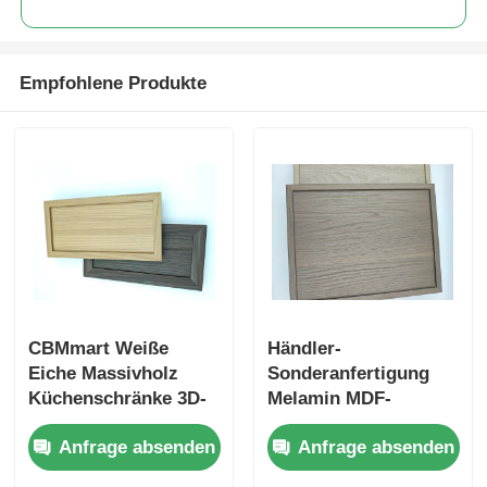
hölzernes Endaluminiumprofile
Empfohlene Produkte
Profile aus Aluminium
Profile für die Extrusion von Aluminium-Wärmespender
CBMmart Weiße
Händler-
Eiche Massivholz
Sonderanfertigung
Küchenschränke 3D-
Melamin MDF-
Design Professionell
Sperrholz Möbel
Anfrage absenden
Anfrage absenden
Custom Modern
Schranktüren
Design Weiße Eiche