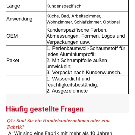
Länge
Kundenspezifisch
Küche, Bad, Arbeitszimmer,
Anwendung
Wohnzimmer, Schlafzimmer, Optional
Kundenspezifische Farben,
OEM
Abmessungen, Formen, Logos und
Verpackungen usw.
1. Perlenbaumwoll-Schaumstoff für
jedes Aluminiumprofil;
Paket
2. Mit Schrumpffolie außen
umwickeln;
3. Verpackt nach Kundenwunsch.
1. Wasserdicht und
feuchtigkeitsbeständig.
2. Ausgezeichnete
Heim
Wetterbeständigkeit und
Korrosionsbeständigkeit.
Vorteile
Häufig gestellte Fragen
3. Glatte Oberfläche mit dauerhafter
Produkte
Farbbeständigkeit.
Q1: Sind Sie ein Handelsunternehmen oder eine 
4. Präziser Zuschnitt, Nivellierung
und sorgfältige
Fabrik?
Eckdetailbehandlung.
A: Wir sind eine Fabrik mit mehr als 10 Jahren 
Über uns