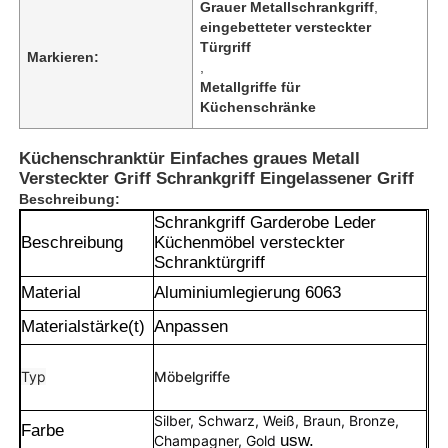
Grauer Metallschrankgriff
,
eingebetteter versteckter
Türgriff
Markieren:
,
Metallgriffe für
Küchenschränke
Küchenschranktür Einfaches graues Metall
Versteckter Griff Schrankgriff Eingelassener Griff
Beschreibung:
Schrankgriff Garderobe Leder
Beschreibung
Küchenmöbel versteckter
Schranktürgriff
Material
Aluminiumlegierung 6063
Materialstärke(t)
Anpassen
Typ
Möbelgriffe
Silber, Schwarz, Weiß, Braun, Bronze,
Farbe
usw.
Champagner, Gold