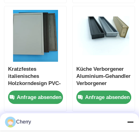
Veneer
Küchenschrank
Kratzfestes
Küche Verborgener
italienisches
Aluminium-Gehandler
Holzkorndesign PVC-
Verborgener
Dekorationsfolie
Aluminium-Profil-
Anfrage absenden
Anfrage absenden
Druckholz PVC-
Handler Aluminium-
Laminat für
Schiebehandler
Wandtürverpackungen
Cherry