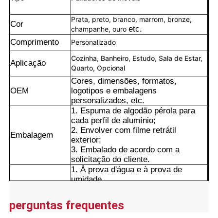
Prata, preto, branco, marrom, bronze,
Cor
etc.
champanhe, ouro
Comprimento
Personalizado
Cozinha, Banheiro, Estudo, Sala de Estar,
Aplicação
Quarto, Opcional
Cores, dimensões, formatos,
OEM
logotipos e embalagens
personalizados, etc.
1. Espuma de algodão pérola para
cada perfil de alumínio;
2. Envolver com filme retrátil
Embalagem
exterior;
3. Embalado de acordo com a
Lar
solicitação do cliente.
1. À prova d'água e à prova de
umidade.
Produtos
2. Excelente resistência às
intempéries e resistência à corrosão.
perguntas frequentes
Vantagens
3. Superfície lisa com retenção de
Sobre Nós