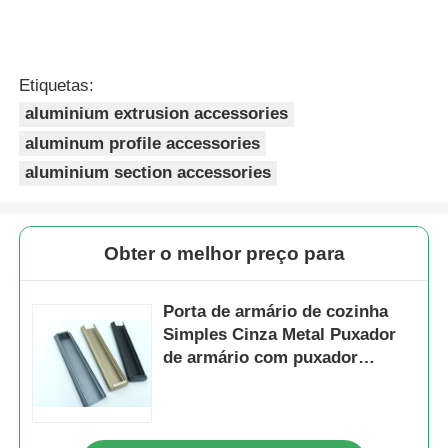
Perfis da janela de alumínio
Etiquetas:
aluminium extrusion accessories
Perfis de portas de alumínio
aluminum profile accessories
aluminium section accessories
Extrusão industrial de alumínio
Acessórios de perfis de alumínio
Obter o melhor preço para
Perfis de janela de batente
Porta de armário de cozinha
Simples Cinza Metal Puxador
de armário com puxador
Perfis de Fachada Cortina
embutido
Perfil de alumínio polido