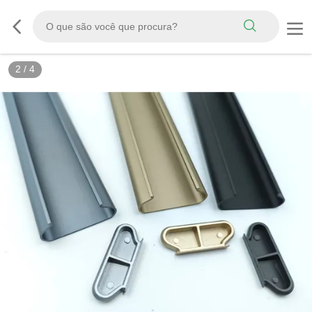
2
/
4