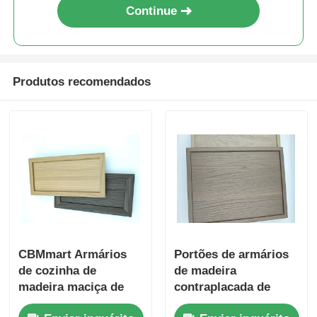
Continue
perfis de alumínio do revestimento de madeira
Perfis de acabamento de alumínio
Produtos recomendados
Profissionais de extrusão de extrusores de calor de al
CBMmart Armários
Portões de armários
de cozinha de
de madeira
madeira maciça de
contraplacada de
carvalho branco
melamina