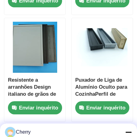
Enviar inquérito
Enviar inquérito
Design 3D
Profissional Custom
Design Moderno
Armário de cozinha
de revestimento de
carvalho branco
Resistente a
Puxador de Liga de
arranhões Design
Alumínio Oculto para
italiano de grãos de
CozinhaPerfil de
madeira PVC filme
Alumínio Oculto
Enviar inquérito
Enviar inquérito
decorativo Madeira
Puxador Deslizante
em relevo PVC
de Alumínio
laminado para
embalagens de portas
Cherry
de parede