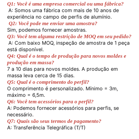
cor duradoura.
Q1: Você é uma empresa comercial ou uma fábrica?
4. Corte preciso, nivelamento e
A: Somos uma fábrica com mais de 10 anos de 
tratamento cuidadoso dos detalhes
experiência no campo de perfis de alumínio.
Visita à Fábrica
dos cantos.
Q2: Você pode me enviar uma amostra?
Sim, podemos fornecer amostras.
Q3: Você tem alguma restrição de MOQ em seu pedido?
Controle de qualidade
A: Com baixo MOQ, inspeção de amostra de 1 peça 
está disponível.
Q4: Qual é o tempo de produção para novos moldes e 
Contate-nos
produção em massa?
7 a 10 dias para novos moldes. A produção em 
massa leva cerca de 15 dias.
Notícias
Q5: Qual é o comprimento do perfil?
O comprimento é personalizado. Mínimo = 3m, 
máximo = 6,5m.
Solicitar um Orçamento
Q6: Você tem acessórios para o perfil?
A: Podemos fornecer acessórios para perfis, se 
necessário.
Perfis de alumínio de extrusão
Q7: Quais são seus termos de pagamento?
A: Transferência Telegráfica (T/T)
Perfis de cozinha de alumínio