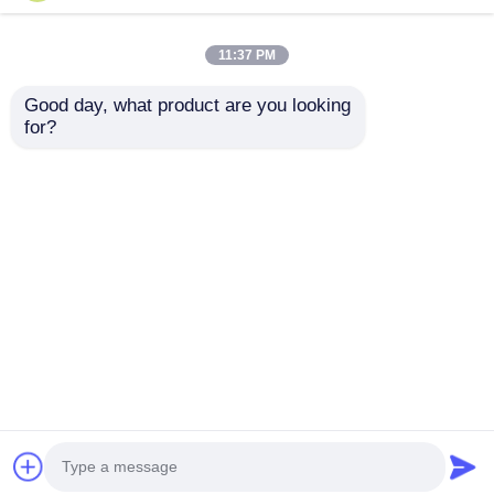
11:37 PM
Good day, what product are you looking 
for?
Puxador de armário
Fábrica da China
guarda-roupa couro
fornece perfil de
móveis de cozinha
alumínio para teto,
puxador de porta de
filme, formato F,
Enviar inquérito
Enviar inquérito
armário oculto
caixa de luz para teto
esticado
Casa
Mapa do Site
Fale Conosco
Desktop Site
Mapa do Site
Política de privacidade
Qualidade
Perfis de alumínio de extrusão
Fábrica
da china.Copyright © 2025 Guangdong Fengge
Aluminum Co., Ltd.. All Rights Reserved.