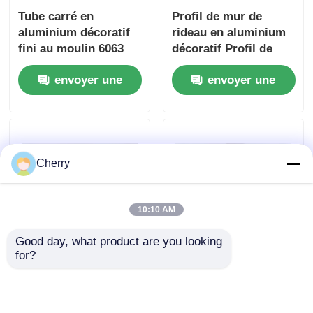
Tube carré en
Profil de mur de
aluminium décoratif
rideau en aluminium
fini au moulin 6063
décoratif Profil de
6061, Tube
tube carré en
envoyer une
envoyer une
rectangulaire en
aluminium extrudé
aluminium
rectangulaire
demande
demande
Cherry
10:10 AM
Good day, what product are you looking 
for?
Tubes carrés en
Profil de
aluminium 6063
cloisonnement en
personnalisés,
aluminium en argent
résistants à la
6063 T5 pour les