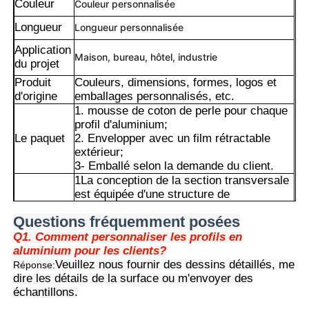
Couleur
Couleur personnalisée
Longueur
Longueur personnalisée
Application
Maison, bureau, hôtel, industrie
du projet
Produit
Couleurs, dimensions, formes, logos et
d'origine
emballages personnalisés, etc.
1. mousse de coton de perle pour chaque
profil d'aluminium;
Le paquet
2. Envelopper avec un film rétractable
extérieur;
3- Emballé selon la demande du client.
1La conception de la section transversale
est équipée d'une structure de
raccordement supportant la charge, qui
Maison
Questions fréquemment posées
peut supporter le poids des panneaux de
mur de rideau et transférer la charge.
Q1. Comment personnaliser les profils en
2.La structure intégrée d'épissage et de
aluminium pour les clients?
Produits
fixation facilite l'installation et le réglage
Veuillez nous fournir des dessins détaillés, me
Réponse:
rapides des panneaux de mur de rideau.
dire les détails de la surface ou m'envoyer des
3.Il est spécialement conçu pour répondre
échantillons.
Les
aux exigences d'étanchéité, de résistance
À propos de nous