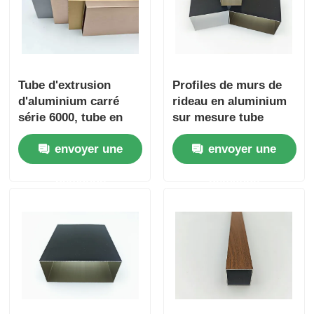
profils en aluminium de finition du bois
Profiles de garniture en aluminium
Tube d'extrusion
Profiles de murs de
d'aluminium carré
rideau en aluminium
série 6000, tube en
sur mesure tube
Profiles d'extrusion de dissipateur de chaleur en alumi
aluminium épais
rectangulaire en
envoyer une
envoyer une
aluminium 6063
demande
demande