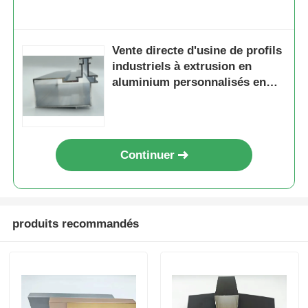
Profils de fenêtre en aluminium
Vente directe d'usine de profils
industriels à extrusion en
Profiles de porte en aluminium
aluminium personnalisés en
gros à bas prix en Chine
Extrusion industrielle de l'aluminium
Continuer
Accessoires pour profilés en aluminium
Profils de fenêtres à battants
produits recommandés
Profilés de façade rideau
Profilé en aluminium poli