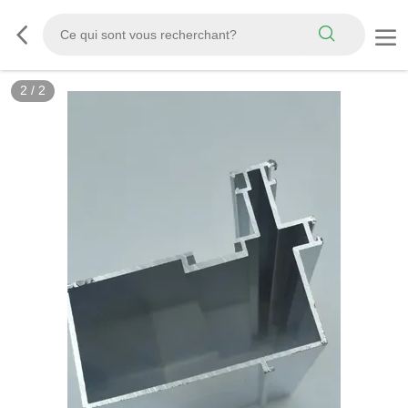
2
/
2