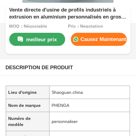
Vente directe d'usine de profils industriels à
extrusion en aluminium personnalisés en gros à
bas prix en Chine
MOQ：Négociable
Prix：Negotation
Causez Maintenant
meilleur prix
DESCRIPTION DE PRODUIT
Lieu d'origine
Shaoguan.china
Nom de marque
PHENGA
Numéro de
personnaliser
modèle