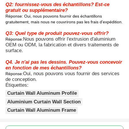
avantages
au vent et d'étanchéité des murs rideaux,
Q2: fournissez-vous des échantillons? Est-ce
et a une fonctionnalité plus forte que les
gratuit ou supplémentaire?
profils décoratifs ordinaires.
Réponse: Oui, nous pouvons fournir des échantillons
Visite de l'usine
4.Le matériau en alliage d'aluminium réduit
gratuitement, mais nous ne couvrirons pas les frais d'expédition.
non seulement la charge sur les
bâtiments, mais possède également des
Q3: Quel type de produit pouvez-vous offrir?
Contrôle de qualité
propriétés anti-corrosion et anti-âge, ce
Nous pouvons offrir l'extrusion d'aluminium
Réponse:
qui le rend approprié pour une utilisation
OEM ou ODM, la fabrication et divers traitements de
extérieure à long terme.
surface.
Contactez-nous
Q4. Je n'ai pas les dessins. Pouvez-vous concevoir
en fonction de mes échantillons?
Nouvelles
Oui, nous pouvons vous fournir des services
Réponse:
de conception.
Étiquettes:
Demandez un devis
Curtain Wall Aluminum Profile
Aluminium Curtain Wall Section
Profils en aluminium d'extrusion
Curtain Wall Aluminum Frame
Profiles de cuisine en aluminium