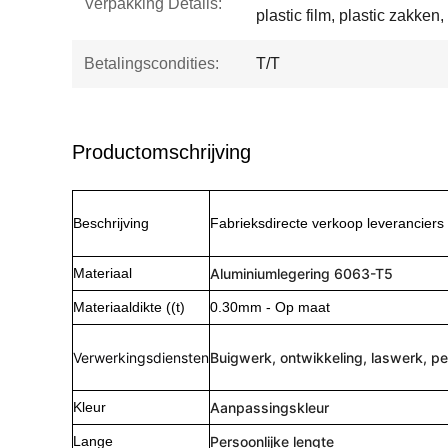
Verpakking Details:
plastic film, plastic zakken,
Betalingscondities:
T/T
Productomschrijving
Beschrijving
Fabrieksdirecte verkoop leveranciers
Materiaal
Aluminiumlegering 6063-T5
Materiaaldikte ((t)
0.30mm - Op maat
Verwerkingsdiensten
Buigwerk, ontwikkeling, laswerk, pe
Kleur
Aanpassingskleur
Lange
Persoonlijke lengte