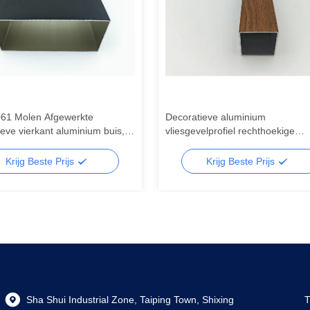
61 Molen Afgewerkte
Decoratieve aluminium
eve vierkant aluminium buis,
vliesgevelprofiel rechthoekige
ekige aluminium buis
geëxtrudeerde aluminium vierka
buisprofielen
Krijg Beste Prijs
Krijg Beste Prijs
Sha Shui Industrial Zone, Taiping Town, Shixing
T