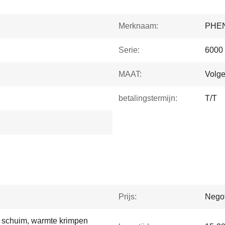
Merknaam:
PHE
Serie:
6000 
MAAT:
Volge
betalingstermijn:
T/T
Prijs:
Negot
d schuim, warmte krimpen