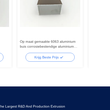
Op maat gemaakte 6063 aluminium
Zilveren 60
buis corrosiebestendige aluminium
Scheidingspr
nte
vierkante buizen
Glazen Wan
Krijg Beste Prijs
Kr
he Largest R&D And Production Extrusion