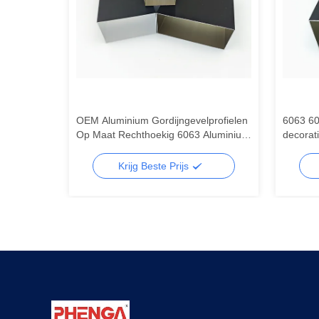
minium
OEM Aluminium Gordijngevelprofielen
6063 60
minium
Op Maat Rechthoekig 6063 Aluminium
decorati
Buis
rechtho
Krijg Beste Prijs