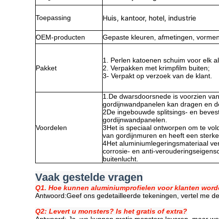
Toepassing
Huis, kantoor, hotel, industrie
OEM-producten
Gepaste kleuren, afmetingen, vormen,
1. Perlen katoenen schuim voor elk a
Pakket
2. Verpakken met krimpfilm buiten;
3- Verpakt op verzoek van de klant.
1.De dwarsdoorsnede is voorzien van
gordijnwandpanelen kan dragen en de
2De ingebouwde splitsings- en bevesti
gordijnwandpanelen.
Voordelen
3Het is speciaal ontworpen om te vol
van gordijnmuren en heeft een sterker
4Het aluminiumlegeringsmateriaal ver
corrosie- en anti-verouderingseigens
buitenlucht.
Vaak gestelde vragen
Q1. Hoe kunnen aluminiumprofielen voor klanten wor
Antwoord:
Geef ons gedetailleerde tekeningen, vertel me de
Q2: Levert u monsters? Is het gratis of extra?